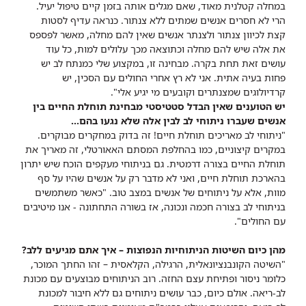
במחלה קטלנית מאוד, שאם מגלים אותה בזמן קיים טיפול יעיל.
הרי לא חסרים אנשים שמתים ללא צנתור. כנראה עדיף לסטות
קצת לכיוון צנתור ולצנתר אנשים שאין להם מחלה, מאשר לפספס
את אלה שיש להם מחלה וכתוצאה מכך עלולים למות, כל עוד
עושים זאת תחת בקרה. מבחינה זו, במקצוע שלי כמנתח לב יש
פחות בעיה אתית. אני לא רץ אחרי החולים עם הסכין, יש
קרדיולוגים שמצנתרים וקובעים מי יגיע אלי".
יש הטוענים שאין הבדל סטטיסטי מבחינת תוחלת החיים בין
אנשים שעברו ניתוחי לב לבין אלה שלא נגעו בהם...
"ניתוחי לב מאריכים תוחלת חיים! זה בדוק במחקרים מבוקרים.
במקרים קיצוניים, כמו בהחלפת המסתם האאורטלי, זה מאריך את
תוחלת החיים בצורה דרמטית. גם בניתוחי מעקפים הוכח שיש יתרון
בהארכת תוחלת חיים, ואני לא מדבר רק על אנשים שהיו על סף
מוות, אלא על ניתוחים של אנשים במצב טוב.
"כאשר משתמשים
בניתוחי לב בצורה חכמה ונכונה, אז בשורה התחתונה - אנו מיטיבים
עם החולים".
מהן כיום השיטות הניתוחיות הנפוצות – איך אתם מגיעים ללב?
"השיטה הקונבנציונאלית, הרגילה, הקלאסית – זהו החתך המוכר,
כלומר ניסור ופתיחת עצם החזה. רוב הניתוחים מבוצעים עם מכונת
לב-ריאה. אולם כיום, כבר עושים ניתוחים גם ללא חיבור למכונת