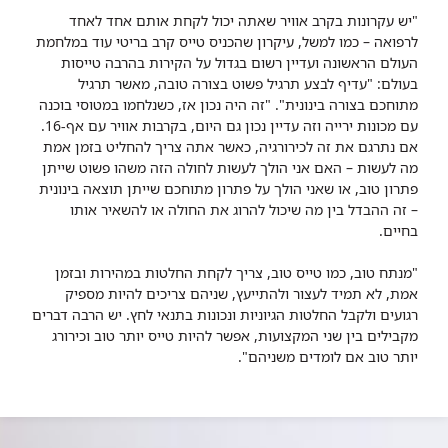
"יש עקרונות בקרב אוויר שאתה יכול לקחת אותם אחד לאחד
לרפואה – כמו למשל, עיקרון שהכניס טייס קרב בריטי עוד במלחמת
העולם הראשונה ועדיין רשום בגדול על הקירות בהרבה טייסות
בעולם: "עדיף לבצע תרגיל פשוט בצורה טובה, מאשר תרגיל
מתוחכם בצורה בינונית".
"זה היה נכון אז, כשנלחמו במטוסי בוכנה
עם מכונות ירייה וזה עדיין נכון גם היום, בקרבות אוויר עם אף-16.
אם נתרגם את זה לכירורגיה, כאשר אתה צריך להחליט בזמן אמת
מה לעשות – האם אני הולך לעשות לחולה הזה משהו פשוט שייתן
פתרון טוב, או שאני הולך על פתרון מתוחכם שייתן תוצאה בינונית
– זה ההבדל בין מה שיכול להרוג את החולה או להשאיר אותו
בחיים.
"מנתח טוב, כמו טייס טוב, צריך לקחת החלטות במהירות ובזמן
אמת, לא תמיד לעצור ולהתייעץ, שניהם צריכים להיות מספיק
רגועים ולקבל החלטות הגיוניות ונכונות בתנאי לחץ. יש הרבה דברים
מקבילים בין שני המקצועות, אפשר להיות טייס יותר טוב וכירורג
יותר טוב אם לומדים משניהם".