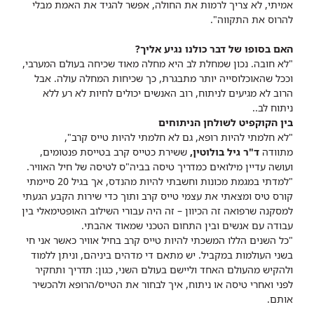
אמיתי, לא צריך לרמות את החולה, אפשר להגיד את האמת מבלי
להרוס את התקווה".
האם בסופו של דבר כולנו נגיע אליך?
"לא חובה. נכון שמחלת לב היא מחלה מאוד שכיחה בעולם המערבי,
וככל שהאוכלוסייה יותר מתבגרת, כך שכיחות המחלה עולה. אבל
הרוב לא מגיעים לניתוח, רוב האנשים יכולים לחיות לא רע ללא
ניתוח לב..
בין הקוקפיט לשולחן הניתוחים
"לא חלמתי להיות רופא, גם לא חלמתי להיות טייס קרב",
מתוודה
ד"ר גיל בולוטין,
ששירת כטייס קרב בטייסת פנטומים,
ועושה עדיין מילואים כמדריך טיסה בביה"ס לטיסה של חיל האוויר.
"למדתי במגמת מכונות וחשבתי להיות מהנדס, אך בגיל 20 סיימתי
קורס טיס ומצאתי את עצמי טייס קרב ותוך כדי שירות הקבע הגעתי
למסקנה שרפואה זה הכיוון – זה היה עבורי השילוב האופטימאלי בין
עבודה עם אנשים ובין התחום הטכני שמאוד אהבתי.
"כל השנים הללו המשכתי להיות טייס קרב בחיל אוויר כאשר אני חי
בשני העולמות במקביל. יש מתאם די מדהים ביניהם, וניתן ללמוד
ולהקיש מהעולם האחד וליישם בעולם השני, כגון: תדריך ותחקיר
לפני ואחרי טיסה או ניתוח, איך לבחור את הטייס/הרופא ולהכשיר
אותם.