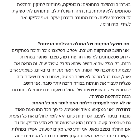
בארה"ב ובהולנד בתחומים: רובוטיקה, ניתוחים לתיקון והחלפת
מסתמים ללא פתיחת בית חזה, השתלות לב, וניתוחים לאי ספיקת
לב ולפרפור עליות. כיום מתגורר בזיכרון יעקב. נשוי ללייקו ואב
לשירי, מיה ורומי.
מה משקל התקווה של החולה בהצלחת הניתוח?
"אני חושב שהתקווה חשובה. אפקט הפלצבו מוכר והוכח במחקרים
- ידוע שכשנותנים למישהו תרופת דמה, מצבו ישתפר במחלות
רבות, רק בגלל שהוא חושב שהוא מקבל טיפול יעיל. זה מראה את
עוצמת המחשבה של המוח. אני רואה את זה ביום-יום, כשמגיע אדם
פעיל, שגם בגיל מבוגר לא שוכב במיטה, אנחנו רואים שאדם כזה
מצליח לעבור את הניתוח בצורה הרבה יותר טובה. אני חושב
שהמוטיבציה והאופטימיות של החולים שעוברים ניתוחי לב, תורמת
רבות להחלמה מהירה".
זה לא יוצר לפעמים דילמה האם לומר את כל האמת
לחולה?
"אני במקצוע מאוד אופטימי, כי סך הכל התוצאות מאוד
טובות. בניגוד לפעם, המדיניות כיום היא לומר לחולים את כל האמת
גם כשהמצב קשה. היתרון הוא שרפואה זה לא מדע מדויק. אז גם
אם החולה במצב נואש, אני יודע שיש מקום לטעות. אפילו במחלות
הקשות ביותר יש את האחוז הקטן ששורד כנגד כל הסיכויים – זה