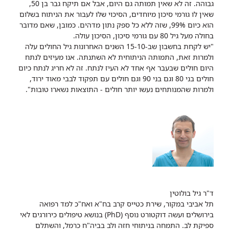
גבוהה. זה לא שאין תמותה גם היום, אבל אם תיקח גבר בן 50,
שאין לו גורמי סיכון מיוחדים, הסיכוי שלו לעבור את הניתוח בשלום
הוא כיום 99%, שזה ללא כל ספק נתון מדהים. כמובן, שאם מדובר
בחולה מעל גיל 80 עם גורמי סיכון, הסיכון עולה.
"יש לקחת בחשבון שב-15-10 השנים האחרונות גיל החולים עלה
ולמרות זאת, התמותה הניתוחית לא השתנתה. אנו מעיזים לנתח
היום חולים שבעבר אף אחד לא העיז לנתח. זה לא חריג לנתח כיום
חולים בני 80 וגם בני 90 וגם חולים עם תפקוד לבבי מאוד ירוד,
ולמרות שהמנותחים נעשו יותר חולים - התוצאות נשארו טובות".
ד"ר גיל בולוטין
תל אביבי במקור, שירת כטייס קרב בח"א ואח"כ למד רפואה
בירושלים ועשה דוקטורט נוסף (PhD) בנושא טיפולים כירורגים לאי
ספיקת לב. התמחה בניתוחי חזה ולב בביה"ח כרמל, והשתלם