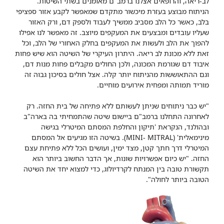
לב-ריאה, והרופאים אצלנו ברמב"ם מאומנים בשתי השיטות.
הניתוח מבוצע בעזרת מיכשור מתקדם שמאפשר לקבע אזור ספציפי
בלב, כאשר כל הלב מסביב ממשיך לעבוד ולספק דם, ורק האזור
שעליו עובדים ומבצעים את המעקפים מיוצב. זה מאפשר לנו אפילו
להפוך את הלב ולעשות את המעקפים בחלק האחורי של הלב, וכל
זאת ללא מכונת לב ריאה. היתרון העיקרי של השיטה הוא שיש פחות
איבוד דם שגורמת המכונה, ולכן החולים מקבלים פחות מנות דם,
וגם ההתאוששות מהניתוח יותר קלה. אצל חולים בסיכון גבוה זה
מוריד תמותה ומפחית אירועים מוחיים.
"יש כבר ניתוחים שניתן לעשותם ללא פתיחה של בית החזה. רק
לאחרונה התחלנו ברמב"ם ביישום שיטה שהתמחיתי בה בארה"ב
ובהולנד, הנקראת 'תיקון והחלפת המסתם המיטרלי בגישה
מינימאלית' (MINI- MITRAL). בשיטה הזו מגיעים אל המסתם
המיטרלי דרך חתך קטן, מצד ימין, ועושים הכל ללא פתיחת עצם
החזה.
"יש כיום אפשרויות שונות, אך הדבר החשוב ביותר הוא
תקשורת טובה בין המנתח לקרדיולוג, כדי למצוא יחד את השיטה
הטובה ביותר לחולה".