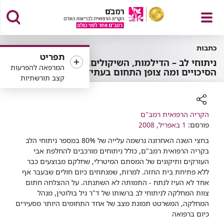
פתח
כתבות
תפריט
ניתוחי לב – הדילמות, השיקולים,
המרפאה להפרעות
הסיכויים ומה צופן התחום בעתיד
קצב תורשתיות
תפריט
רכיב
הקריה הרפואית רמב"ם
פורסם:
שיתוף
1 באפריל, 2008
בחצי השנה האחרונה נרשמה עלייה של 80% במספר ניתוחי הלב
בקריה הרפואית רמב"ם, כולל ניתוחים מורכבים להחלפת אבי
העורקים ותיקונים של המסתם המיטרלי, שחלקם מבוצעים כבר
ללא פתיחת בית החזה. למרות, שמנתחים כיום חולים שבעבר אף
אחד לא העיז לנתח - התמותה לא השתנתה. על ההצלחה חתום
צוות המחלקה לניתוחי לב ברשותו של ד"ר גיל בולוטין, מנהל
המחלקה, המשרטט תמונת מצב של אחד התחומים היותר מסעירים
כיום ברפואה​