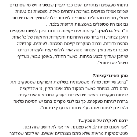
ניתוחי מעקפים וצנתורים הפכו כבר לעניין שבשגרה ויש מי שסוברים
שכיום אפילו מגזימים בעריכת ניתוחים כאלה. נשמעות גם טענות
שחלק מסוים מהחולים המופנים לצנתור יכלו להמשיך ולהרגיש טוב
גם אם היו מטופלים באמצעות תרופות בלבד...
ד"ר גיל בולוטין:
"קיימות אינדיקציות ברורות היכן לעשות מעקפים
והיכן צנתור, ודי ברור מה היתרונות והנקודות החזקות של כל אחת
מהפרוצדורות, וברוב המקרים קיימת הסכמה. לעיתים, קרדיולוג
שכבר נמצא בזמן הצנתור נוטה אולי לגלוש קצת ולעשות דברים
שיתכן שעדיף לבצע בניתוח, כאשר החולה, באופן טבעי, מעדיף
טיפול לא ניתוחי".
מהן האינדיקציות?
"ברגע שקיימת מחלה משמעותית בשלושת העורקים שמספקים את
הדם ללב, במיוחד כאשר תפקוד הלב איננו תקין, זו אינדיקציה
לניתוח מעקפים. כאשר יש היצרות בעורק המרכזי זו אינדיקציה
ברורה לניתוח מעקפים, כך גם לגבי מקרים בהם יש חסימה מלאה
ולא ניתן לפתוח אותה ע"י צנתור ואז עדיף ניתוח".
ידכם לא קלה על הסכין...?
"אני אמנם מנתח לב ולא מצנתר, אך אני לא חושב שזה נכון.
סטטיסטיקות מראות שלא סתם מצנתרים אנשים. יש לזכור שמדובר