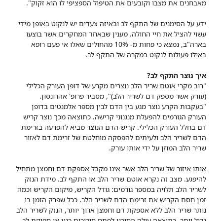
מאבחנים את מצבו וקובעים את הטיפול הספציפי לו הוא זקוק".
ידע על הסימנים של התקף לב ובאיזה צעדים יש לנקוט באופן מידי
עשוי להציל את חיי החולה. מענין שבאחד המחקרים אשר בוצעו
בארה"ב, נמצא כי פחות מ- 10% מהחולים שאלו אי פעם רופא
באילו פעולות לנקוט במקרה של התקף לב.
איך נוצר התקף לב?
"רוב מקרי אוטם שריר הלב נוצרים מקרע של דופן העורק הכלילי
(עורק אשר מספק דם לשריר הלב)", מסביר פרופ' אהרונסון.
"בעקבות הקרע נוצר מגע בין הדם לבין מספר אלמנטים בדופן
העורק הגורמים להפעלת מנגנוני קרישה. כתוצאה מכך נוצר קריש
דם בחלל העורק הכלילי. קריש הדם הנוצר מביא להפרעה בזרימת
הדם לשריר הלב ולעיתים להפסקה מוחלטת של זרימת דם לאזור
שריר הלב המוזן על ידי אותו עורק.
אותו איזור של שריר הלב אשר אינו מקבל אספקת דם וחמצן מתחיל
להיפגע. מצב זה נקרא אוטם שריר הלב או התקף לב. מידת הנזק
לשריר הלב תלויה במספר גורמים: גודל הקריש, מיקום הקריש וכמה
זמן חסם הקריש את זרימת הדם לשריר הלב. ככל שפרק הזמן בו
נותר שריר הלב ללא אספקת דם וחמצן ארוך יותר, הנזק לשריר הלב
גדול יותר. כתוצאה עולה הסיכון לפתח סיבוכים כגון אי ספיקת לב