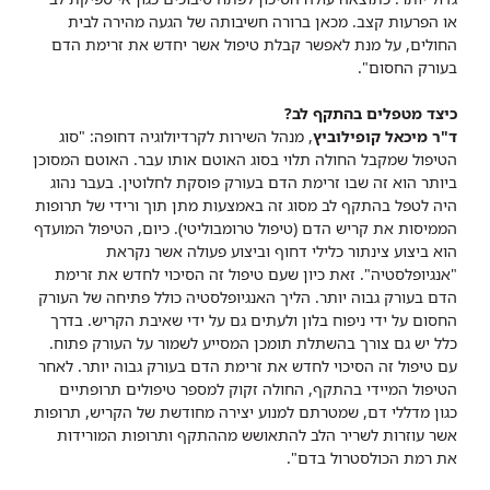
או הפרעות קצב. מכאן ברורה חשיבותה של הגעה מהירה לבית
החולים, על מנת לאפשר קבלת טיפול אשר יחדש את זרימת הדם
בעורק החסום".
כיצד מטפלים בהתקף לב?
ד"ר מיכאל קופילוביץ
, מנהל השירות לקרדיולוגיה דחופה: "סוג
הטיפול שמקבל החולה תלוי בסוג האוטם אותו עבר. האוטם המסוכן
ביותר הוא זה שבו זרימת הדם בעורק פוסקת לחלוטין. בעבר נהוג
היה לטפל בהתקף לב מסוג זה באמצעות מתן תוך ורידי של תרופות
הממיסות את קריש הדם (טיפול טרומבוליטי). כיום, הטיפול המועדף
הוא ביצוע צינתור כלילי דחוף וביצוע פעולה אשר נקראת
"אנגיופלסטיה". זאת כיון שעם טיפול זה הסיכוי לחדש את זרימת
הדם בעורק גבוה יותר. הליך האנגיופלסטיה כולל פתיחה של העורק
החסום על ידי ניפוח בלון ולעתים גם על ידי שאיבת הקריש. בדרך
כלל יש גם צורך בהשתלת תומכן המסייע לשמור על העורק פתוח.
עם טיפול זה הסיכוי לחדש את זרימת הדם בעורק גבוה יותר. לאחר
הטיפול המיידי בהתקף, החולה זקוק למספר טיפולים תרופתיים
כגון מדללי דם, שמטרתם למנוע יצירה מחודשת של הקריש, תרופות
אשר עוזרות לשריר הלב להתאושש מההתקף ותרופות המורידות
את רמת הכולסטרול בדם".