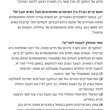
סימן של התקף לב ואין קשר בין חומרת הכאב לרמת הסיכון".
האם קיים הבדל בין הסימנים שמופיעים אצל נשים וגברים?
"כן. בנוסף לתסמינים המוכרים, יש לנשים נטייה לפתח סימפטומים
פחות אופיינים של אוטם ביחס לגברים. לעתים יותר קרובות נשים
לא יחושו כאב בחזה אלא סימפטומים של בחילות, הקאות או
עייפות".
מתי מומלץ לפנות למד"א?
"התקף לב הוא מקרה חירום של חיים ומוות, וכל דקה שחולפת היא
קריטית. אנשים אשר חווים את הסימפטומים של התקף לב (ראו
מסגרת) מכחישים לעתים את משמעות הסימפטומים ואינם פונים
לעזרה רפואית. הצעד הנכון הוא להתקשר באופן מיידי למד"א.
להגעה לבית החולים באמצעות אמבולנס יש מספר יתרונות:
1)
קיצור משמעותי של זמני ההגעה.
2)
הפראמדיקים מזהים את סוג ההתקף ומודיעים ישירות למחלקת
טיפול נמרץ לב על הגעת החולה. כך ניתן לזרז את הגעת החולה
לחדר הצינתורים.
3)
הטיפול התרופתי מתחיל מיד עם הגעת נט"ן עוד לפני ההגעה
לבית החולים.
4)
צוות הפרמדיקים מיומן בטיפול בסיבוכים מסכני חיים כגון
הפרעות קצב או אי ספיקת לב קשה אשר יכולים להופיע בזמן