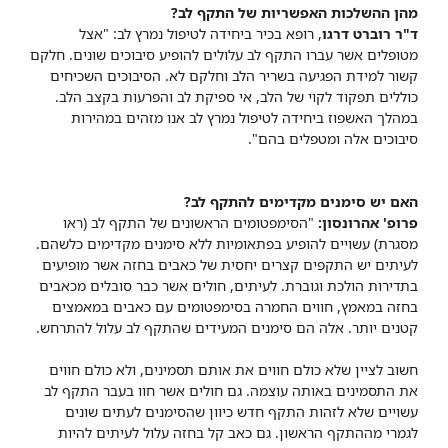
מהן ההשלכות האפשריות של התקף לב?
ד"ר רוברט דרגו
, רופא בכיר ביחידה לטיפול נמרץ לב: "אצל
מטופלים אשר עברו התקף לב עלולים להופיע סיבוכים שונים. חלקם
קשור למידת הפגיעה בשריר הלב וחלקם לא. הסיבוכים השכיחים
כוללים תפקוד לקוי של הלב, אי ספיקת לב והפרעות בקצב הלב.
במהלך האשפוז ביחידה לטיפול נמרץ לב אנו מזהים במהירות
סיבוכים אלה ומטפלים בהם".
האם יש סימנים מקדימים להתקף לב?
פרופ' אהרונסון:
"הסימפטומים הראשונים של התקף לב (ראו
מסגרת) עשויים להופיע בפתאומיות ללא סימנים מקדימים כלשהם.
לעיתים יש התקפים קצרים יחסית של כאבים בחזה אשר מופיעים
בתדירות הולכת וגוברת. לעיתים, חולים אשר כבר סובלים מכאבים
בחזה במאמץ, חווים החמרה בסימפטומים עם כאבים במאמצים
קטנים יותר. אלה הם סימנים המעידים שהתקף לב עלול להתרחש.
חשוב לציין שלא כולם חווים את אותם תסמינים, ולא כולם חווים
את התסמינים באותה עוצמה. גם חולים אשר חוו בעבר התקף לב
עשויים שלא לזהות התקף חדש כיוון שהסימנים לעתים שונים
לגמרי מההתקף הראשון. גם כאב קל בחזה עלול לעיתים להיות