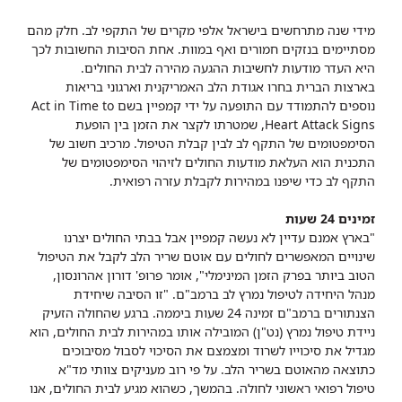
מידי שנה מתרחשים בישראל אלפי מקרים של התקפי לב. חלק מהם
מסתיימים בנזקים חמורים ואף במוות. אחת הסיבות החשובות לכך
היא העדר מודעות לחשיבות ההגעה מהירה לבית החולים.
בארצות הברית בחרו אגודת הלב האמריקנית וארגוני בריאות
נוספים להתמודד עם התופעה על ידי קמפיין בשם Act in Time to
Heart Attack Signs, שמטרתו לקצר את הזמן בין הופעת
הסימפטומים של התקף לב לבין קבלת הטיפול. מרכיב חשוב של
התכנית הוא העלאת מודעות החולים לזיהוי הסימפטומים של
התקף לב כדי שיפנו במהירות לקבלת עזרה רפואית.
זמינים 24 שעות
"בארץ אמנם עדיין לא נעשה קמפיין אבל בבתי החולים יצרנו
שינויים המאפשרים לחולים עם אוטם שריר הלב לקבל את הטיפול
הטוב ביותר בפרק הזמן המינימלי", אומר פרופ' דורון אהרונסון,
מנהל היחידה לטיפול נמרץ לב ברמב"ם. "זו הסיבה שיחידת
הצנתורים ברמב"ם זמינה 24 שעות ביממה. ברגע שהחולה הזעיק
ניידת טיפול נמרץ (נט"ן) המובילה אותו במהירות לבית החולים, הוא
מגדיל את סיכוייו לשרוד ומצמצם את הסיכוי לסבול מסיבוכים
כתוצאה מהאוטם בשריר הלב. על פי רוב מעניקים צוותי מד"א
טיפול רפואי ראשוני לחולה. בהמשך, כשהוא מגיע לבית החולים, אנו