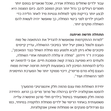
עבור ילדים שחולים במחלת אגירה, שככל שנאגרים בגופם יותר
חומרים רעילים כך גדול יותר הנזק המוסב להם. כיום המגמה היא
לבצע יותר בדיקות סקר למחלות גנטיות מיד לאחר הלידה כדי
לאבחן ילדים לפני ביטוי המחלה, כך שאפשר יהיה לעשות להם
השתלה מוקדם יותר.
התחלה חדשה ואיתנה
"למרות ההתקדמות שמאפשרת להגדיל את ההתאמה של מוח
העצם ולטפל באופן יעיל יותר בסיבוכי ההשתלה, עדיין קיימים
סיבוכים שלא ניתן לנבא ולמנוע כמו מחלת השתל כנגד המאכסן",
מסבירה ד"ר זיידמן. "מחלה זו עלולה להתפתח אחרי השתלה,
ולעתים היא מופיעה בצורה קשה ומסכנת חיים. אם כי לרפואה יש
כלים להפחתת הסיכון לזה באמצעות לקיחת תרומה ישירות ממוח
העצם (ולא מדם פריפרי), דיכוי ממוקד יותר של המערכת החיסונית
לפני ההשתלה ועוד".
​יחידת השתלות מוח עצם מהווה חלק אינטגרטיבי מהמערך
להמטו-אונקולוגיה ילדים בניהולה של פרופ' מרים בן הרוש. היחידה
מהווה חלק משמעותי בטיפול בילדים חולי סרטן ואיפשרה עלייה
משמעותית באחוזי הריפוי של ילדים ממחלת הלוקמיה במיוחד, כמו
גם מגידולים מוצקים או ממחלות שאינן אונקולוגיות.