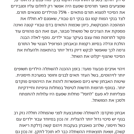
שמציעים מאגר תורמים שפעם היה אפשר רק לחלום עליו ומגבירים
את הסיכוי למצוא תורם מתאים - 75% מהילדים מוצאים תורם.
לצד בנקי המוח קמו גם בנקי דם טבורי, שאמנם לא חוללו את
המהפכה המבוקשת, כיוון שכמות התאים בדם טבורי קטנה ואינה
מספקת את הצרכים של מושתל מבוגר, ועם זאת הם מהווים עוד
מקור לתרומת מוח עצם בעיקר עבור ילדים. נוסף לאלה הבנה
הולכת וגדלה בסיווג רקמות ובאבחון הפרופיל הגנטי של התורם
גרמה לכך שאפשר לבקש דיוק גדול יותר בהתאמה ולהעלות את
הסיכוי שהגוף יקלוט את השתל.
זיהוי אויבים מבעוד מועד: בזמן ההכנה להשתלה הילדים חשופים
יותר לזיהומים, בשל העדר תאים לבנים וחוסר במערכת חיסונית.
שיטות האבחון שיש כיום מאפשרות לזהות את הזיהומים מוקדם
יותר. בנוסף תרופות חדשות לטיפול במחלות נגיפיות וחיידקיות
מצליחות לא פעם "לחסל" מחלות שפעם היו עלולות להתפתח
ולסכן את המושתל.
אבחון מוקדם: להשתלה שמתבצעת לפני שהמחלה חוללה נזק רב
בגוף יש סיכוי גדול יותר להצליח. זה נכון במיוחד עבור ילדים עם
כשל חיסוני, שלרוב מאובחן בעקבות זיהום קשה (דלקת ריאות
קשה), ושאת תוצאותיו ההשתלה כבר לא תוכל לתקן. זה נכון גם