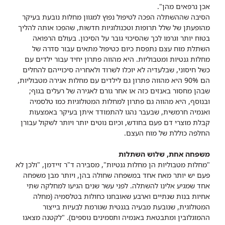
אכן נרפאים מהן".
הסיבה שההשתלה הפכה לטיפול נפוץ למגוון מחלות נובעת בעיקר
מהופעתן של שלל תרופות וטכנולוגיות חדשות, שהפכו אותה להליך
בטוח יותר וגרמו לכך שהסיכוי גובר על הסיכון. בעולם הרפואה
השתלת מוח עצם נתפסת כיום כטיפול מתאים עבור סדרה של
מחלות גנטיות ומטבוליות. היא מהווה פתרון יחיד עבור ילדים עם
כשל חיסוני, שבלעדיה לא יוכלו לשרוד ולאחריה סיכוייהם להחלים
הם 90% היא מהווה פתרון גם לילדים עם מחלות אגירה מטבוליות,
שבהן מחסור באנזים כזה או אחר גורם לאגירה של רעלים בגוף;
ובנוסף, היא מהווה גם פתרון למחלות המטולוגיות כמו טלסמיה
ואנמיה חרמשית, שבעבר נהגו להתמודד איתן בעיקר באמצעות
קבלת מוצרי דם פעם בחודש, וכיום נוטים יותר ויותר לשקול עבורן
החלפה כוללת של מוח העצם.
משפחה אחת, שלוש השתלות
"מחלות מטבוליות הן מחלות גנטיות", מסבירה ד"ר זיידמן, "ולכן לא
פעם יש יותר מאח אחד במשפחה שחולה בהן, ויותר מבן משפחה
אחד שמגיע אלינו להשתלה. לפני עשר שנים הגיעו למחלקה שתי
אחיות בנות שנתיים וארבע שאובחנו כחולות בטלסמיה (מחלה
המטולוגית, שנובעת מבעיה בגנטית שגורמת לבעיות בייצור
ההמוגלובין ומתבטאת באנמיה ותסמינים נוספים). "לקטנה מצאנו