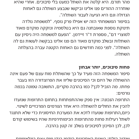
מהר תורם. היא קלטה את השתל כמעט בלי סיבוכים. אחרי שהיא
שוחררה ההורים פנו אלינו וביקשו שנבצע השתלה גם לאחות
הגדולה וגם היא הגיעה לעבור השתלה".
בסיפור המשפחתי הזה יש אפילו פרק נוסף. "למשפחה נולדה
תינוקת נוספת שאובחנה גם היא בטלסמיה ונזקקה מוקדם מאוד
למוצרי דם", מספרת ד"ר זיידמן. "הפעם למשפחה היה ניסיון עם
השתלות ובשלב מוקדם מאוד הם פנו אלינו בבקשה לעשות גם לה
השתלה". לפני כמה חודשים גם האחות הקטנה עברה בהצלחה
השתלה.
פחות סיבוכים, יותר אבחון
סיפור המשפחה הזה מעיד על כך שהשתלת מוח עצם של פעם אינה
ההשתלה של היום וכי הסיכונים שליוו את הפרוצדורה הזו בעבר
פחתו. מה הוביל לכך? כמו בהרבה מקרים, התשובה טמונה בכמה
גורמים:
התרופה הנכונה: אין ספק שההתפתחות בתחום התרופות שנועדו
להכין את החולים להשתלה היא אחד הגורמים המרכזיים לשינוי.
כיום,התרופות שנועדו לדכא את המערכת החיסונית כדי שלא תתנגד
לשתל רעילות פחות מהתרופות הכימותירפיות שהיו בשימוש קודם
לכן, לכן הסיכון לסיבוכים בשלב זה קטן בהרבה.
שידוך הולם: בשנים האחרונות הוקמו בנקי מוח עצם בינלאומיים,