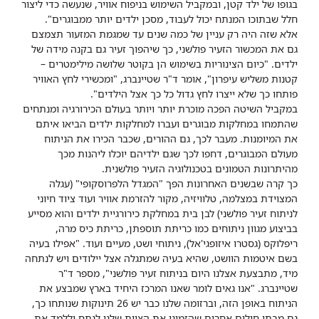
בגופו של ילד קטן, ובמקביל השימוש בניפוח אוויר, שנעשה כדי ליצור
חלל שבתוכו המנתח יכול לעבוד, מסכן ילדים יותר ממבוגרים".
אלא שזה היה רק עניין של כמה שנים עד שמגמת המזעור תצמצם
גם את המכשור הזעיר פולשני, כך שיהפוך זעיר גם בקנה מידה של
ילדים. "כיום הצינוריות בשימוש הן בקוטר שלושה מילימטרים –
קטנות משליש עיפרון", אומר ד"ר שטיינברג, "ומכשירי לחץ האוויר
פותחו כך שלא ייצרו לחץ גדול כל כך אצל הילדים".
במקביל השיטה הפכה מוכרת יותר ויותר בעולם הכירורגיה ומנתחים
שהתמחו במחלקות מבוגרים ועברו למחלקות ילדים הביאו איתם
את המיומנות. מעבר לכך, גם ההורים, שכבר הכירו את הניתוח
מעולם המבוגרים, דחפו לכך שגם ילדיהם יוכלו ליהנות מכך
מהיתרונות הטמונים בטכנולוגיה הזעיר פולשנית.
כך קרה שבשנים האחרונות הפך "המגדל הלפרוסקופי" (עגלה
המצוידת במצלמה, טלוויזיה, מקור להזרמת אוויר ועוד ציוד חיוני
לניתוח זעיר פולשני) לבן בית במחלקת כירורגיית ילדים והוא מסייע
בביצוע מגוון ניתוחים כמו כריתת תוספתן, כריתת כיס מרה,
ריפלוקס (גסטרו איזופגי'אל), ניתוחי ושט, מעיים ועוד. "אפילו בעיה
בשם איטמות הוושט, שהיא בעיה שמתגלה אצל יילודים ויש לנתחה
מיד, מתבצעת אצלנו היום בניתוח זעיר פולשני", מספר ד"ר
שטיינברג. "אנו גאים לומר שאנו המרכז היחיד בארץ שמבצע את
הניתוח באופן הזה, וברזומה שלנו כבר יש 26 תינוקות שנותחו כך,
גם מבתי חולים אחרים שהזמינו את הצוות שלנו לנתח וללמד את