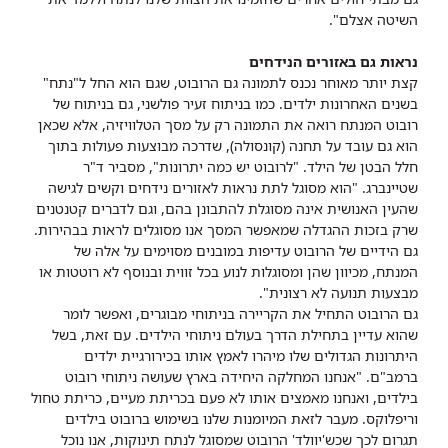
השיטה אצלם".
נראות גם באזורים הנידחים
קצת יותר מאוחר נכנס לתמונה גם הרובוט, שגם הוא החל ל"נתח"
בשנים האחרונות ילדים. כמו בניתוח זעיר פולשני, גם בניתוח של
רובוט המנתח רואה את התמונה רק על מסך הטלוויזיה, אלא שכאן
הוא גם עובד על תחנה (קונסולה), שדרכה מבוצעות פעולות בתוך
חלל הבטן של הילד. "לרובוט יש כמה יתרונות", מסביר ד"ר
שטיינברג. "הוא מסוגל לתת נראות לאזורים נידחים וקשים לגישה
שהעין האנושית אינה מסוגלת להתבונן בהם, וגם לדברים קטנטנים
שרק בזכות ההגדלה שמאפשר המסך אנו מסוגלים לראות בבהירות.
גם הידיים של הרובוט עדיפות במובנים מסוימים על אלה של
המנתח, מכיוון שהן ומסוגלות לנוע בכל זווית ובנוסף לא רוטטות או
מבצעות תנועה לא רצונית".
גם הרובוט התחיל את הקריירה בניתוחי מבוגרים, ואפשר לומר
שהוא עדיין בתחילת הדרך בעולם ניתוחי הילדים. עם זאת, בשל
היתרונות הגדולים שלו מיהרו לאמץ אותו בכירורגיית ילדים
ברמב"ם. "אנחנו המחלקה היחידה בארץ שעושה ניתוחי רובוט
בילדים, ואנחנו מאמצים אותו לא פעם בכריתת מעיים, כריתת טחול
וריפלוקס. מעבר לזאת המיומנות שלנו בשימוש ברובוט בילדים
תגרום לכך שכש'יוולד' הרובוט שמסוגל לנתח תינוקות, אנו נוכל