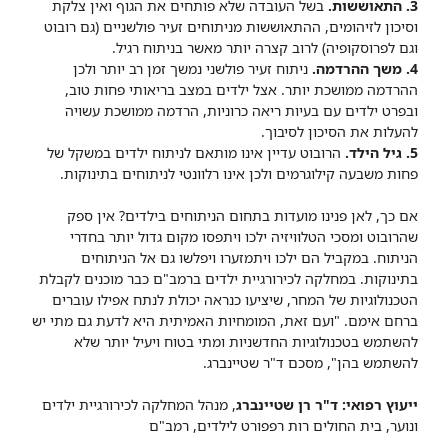
3. התאוששות.
בשל העובדה שלא פותחים את הגוף ואין צלקת
וסיכון לזיהומים, ההתאוששות מניתוחים זעיר פולשניים (גם רובוט
וגם לפרוסקופיה) לרוב קצרה יותר מאשר בניתוח רגיל.
4. משך ההרדמה.
ניתוח זעיר פולשני נמשך זמן רב יותר ולכן
ההרדמה ממושכת יותר. אצל ילדים במצב בריאותי פחות טוב,
ובפרט ילדים עם בעיות ריאה כרוניות, הרדמה ממושכת עשויה
להעלות את הסיכון לסיבוך.
5. גיל הילד.
הרובוט עדיין אינו מותאם לניתוח ילדים במשקל של
פחות משבעה קילוגרמים ולכן אינו רלוונטי לניתוחים בתינוקות.
אם כך, לאן פנינו מועדות בתחום הניתוחים בילדים? אין ספק
שהרובוט ומסכי הטלוויזיה ילכו ויתפסו מקום גדול יותר בחדרי
הניתוח. במקביל הם ילכו ויתמזערו ויפלשו גם אל הניתוחים
בתינוקות. במחלקה לכירורגיית ילדים ברמב"ם כבר מוכנים לקבלת
הטכנולוגיות של המחר, שיציעו כנראה יכולת לנתח אפילו עוברים
ברחם אימם. "ועם זאת, המומחיות האמיתית היא לדעת גם מתי יש
להשתמש בטכנולוגיות החדשניות ומתי בטוח ויעיל יותר שלא
להשתמש בהן", מסכם ד"ר שטיינברג.
ייעוץ רפואי: ד"ר רן שטיינברג
, מנהל המחלקה לכירורגיית ילדים
ונוער, בית החולים רות רפפורט לילדים, רמב"ם​