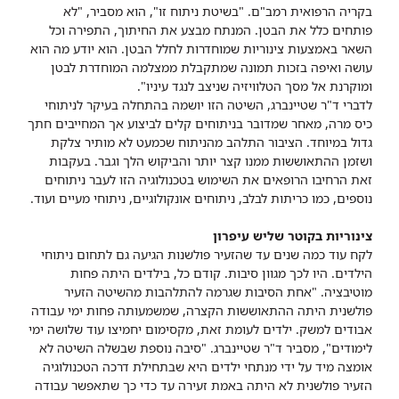
בקריה הרפואית רמב"ם. "בשיטת ניתוח זו", הוא מסביר, "לא
פותחים כלל את הבטן. המנתח מבצע את החיתוך, התפירה וכל
השאר באמצעות צינוריות שמוחדרות לחלל הבטן. הוא יודע מה הוא
עושה ואיפה בזכות תמונה שמתקבלת ממצלמה המוחדרת לבטן
ומוקרנת אל מסך הטלוויזיה שניצב לנגד עיניו".
לדברי ד"ר שטיינברג, השיטה הזו יושמה בהתחלה בעיקר לניתוחי
כיס מרה, מאחר שמדובר בניתוחים קלים לביצוע אך המחייבים חתך
גדול במיוחד. הציבור התלהב מהניתוח שכמעט לא מותיר צלקת
ושזמן ההתאוששות ממנו קצר יותר והביקוש הלך וגבר. בעקבות
זאת הרחיבו הרופאים את השימוש בטכנולוגיה הזו לעבר ניתוחים
נוספים, כמו כריתות לבלב, ניתוחים אונקולוגיים, ניתוחי מעיים ועוד.
צינוריות בקוטר שליש עיפרון
לקח עוד כמה שנים עד שהזעיר פולשנות הגיעה גם לתחום ניתוחי
הילדים. היו לכך מגוון סיבות. קודם כל, בילדים היתה פחות
מוטיבציה. "אחת הסיבות שגרמה להתלהבות מהשיטה הזעיר
פולשנית היתה ההתאוששות הקצרה, שמשמעותה פחות ימי עבודה
אבודים למשק. ילדים לעומת זאת, מקסימום יחמיצו עוד שלושה ימי
לימודים", מסביר ד"ר שטיינברג. "סיבה נוספת שבשלה השיטה לא
אומצה מיד על ידי מנתחי ילדים היא שבתחילת דרכה הטכנולוגיה
הזעיר פולשנית לא היתה באמת זעירה עד כדי כך שתאפשר עבודה