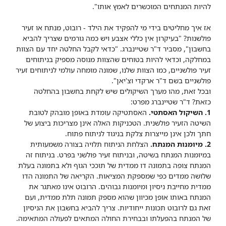
להיות המנתחים המוכשרים לאמץ אותו".
אז איך מחליטים בידי מי להפקיד את הילד - רובוט, מנתח או זעיר
פולשנות? "בעיקרון אין כללי אצבע ויש כמה גורמים שצריך להביא
בחשבון", מסביר ד"ר שטיינברג. "כדאי לקבל החלטה יחד עם הצוות
במחלקה, וכדאי להיות בטוחים שהצוות מנוסה מספיק בניתוחים
זעיר פולשניים, כמו הצוות שלנו, שמונה מומחה עולמי לניתוחים זעיר
פולשניים בשם ד"ר ארקדי וצ'יאן".
ובכל זאת, מהו מערך השיקולים שיש לקחת בחשבון בהחלטה
כזאת? ד"ר שטיינברג מפרט:
1. השיקול האסתטי.
האסתטיקה עומדת באופן מובהק לטובת
השיטה הזעיר פולשנית. הטכניקות האלה אינן מצריכות ביצוע של
חתך ולכן אינן מייצרות צלקת בניגוד לניתוח פתוח.
2. מיומנות המנתח.
הצלחת הניתוח תלויה בצורה משמעותית
במיומנות המנתח בשיטה, ובניתוח זעיר פולשני בפרט. בניתוח זה
המנתח צופה בתמונה דו ממדית של תוככי הגוף ולא בתמונה בעלת
שלושה ממדים כפי שמספקת המציאות. הקריאה של התמונה הדו
ממדית מחייבת ניסיון ומיומנות גבוהים. הרובוט אינו מאתגר את
המנתח באותו אופן מכיוון שהוא מספק תמונה תלת ממדית, ועם
זאת גם לרובוט תכונות ייחודיות. צריך להביא בחשבון את הניסיון
של המנתח בהפעלתו ובבחירת החולה המתאים לפעולה המתאימה.