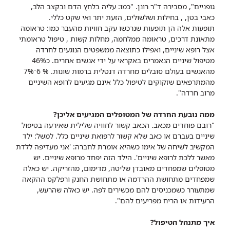
גופניים", מסבירה ד"ר רונן. "כמו: עליה בלחץ הדם ובקצב הלב,
כאבי בטן, , בחילות ושלשולים, הזעת יתר ואי שקט כללי.
תופעות אלה הן תופעות שנרכשו עקב חוויות מהעבר כמו: טראומה
מתאונת דרכים, טראומה ממלחמה, מחלות קשות , טיפול טראומתי
אצל רופא שיניים, ואפילו כתוצאה ממשפטים הנוגעים לחרדה
מטיפול שיניים הנאמרים באקראי על ידי אנשים אחרים. כ46%
מהאנשים בעולם סובלים מחרדה דנטלית ברמות שונות. % 6־7%
מהמתרפאים שזקוקים לטיפול כלל אינם מגיעים לרופא השיניים
מרוב חרדה".
ממה נובעת החרדה של המטופלים המגיעים אליכן?
"רובם פוחדים מכאב. הכאב קשור לחוויה שלילית שאירעה בטיפול
שיניים בעברם או כאב שלא קשור לרפואת שיניים כלל. למשל: ילד
המקשיב לשיחה של אימו כשהיא אומרת לחברה: 'אני מעדיפה ללדת
מאשר ללכת לרופא שיניים'. הילד הזה יפחד מרופא שיניים. יש
מטופלים שמפחדים מאובדן שליטה, מדימום, מהזריקה. יש כאלה
שמפחדים מתחושת ההרדמה או מתחושת החנק ורפלקס ההקאה
שמתעורר כשמכניסים להם מכשירים לפה. יש כאלה שהרעש,
הרעידות או הריח מפריעים להם".
איך מתנהל הטיפול?