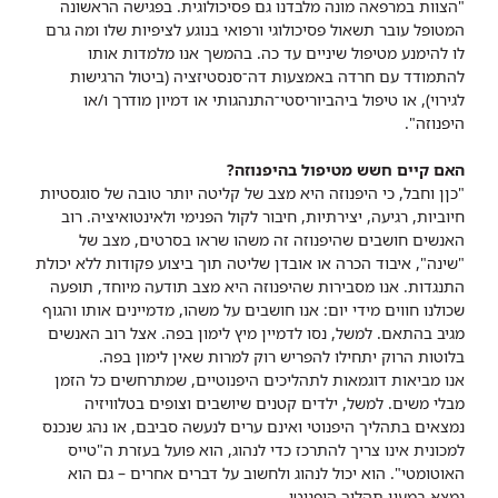
"הצוות במרפאה מונה מלבדנו גם פסיכולוגית. בפגישה הראשונה
המטופל עובר תשאול פסיכולוגי ורפואי בנוגע לציפיות שלו ומה גרם
לו להימנע מטיפול שיניים עד כה. בהמשך אנו מלמדות אותו
להתמודד עם חרדה באמצעות דה־סנסטיזציה (ביטול הרגישות
לגירוי), או טיפול ביהביוריסטי־התנהגותי או דמיון מודרך ו/או
היפנוזה".
האם קיים חשש מטיפול בהיפנוזה?
"כןן וחבל, כי היפנוזה היא מצב של קליטה יותר טובה של סוגסטיות
חיוביות, רגיעה, יצירתיות, חיבור לקול הפנימי ולאינטואיציה. רוב
האנשים חושבים שהיפנוזה זה משהו שראו בסרטים, מצב של
"שינה", איבוד הכרה או אובדן שליטה תוך ביצוע פקודות ללא יכולת
התנגדות. אנו מסבירות שהיפנוזה היא מצב תודעה מיוחד, תופעה
שכולנו חווים מידי יום: אנו חושבים על משהו, מדמיינים אותו והגוף
מגיב בהתאם. למשל, נסו לדמיין מיץ לימון בפה. אצל רוב האנשים
בלוטות הרוק יתחילו להפריש רוק למרות שאין לימון בפה.
אנו מביאות דוגמאות לתהליכים היפנוטיים, שמתרחשים כל הזמן
מבלי משים. למשל, ילדים קטנים שיושבים וצופים בטלוויזיה
נמצאים בתהליך היפנוטי ואינם ערים לנעשה סביבם, או נהג שנכנס
למכונית אינו צריך להתרכז כדי לנהוג, הוא פועל בעזרת ה"טייס
האוטומטי". הוא יכול לנהוג ולחשוב על דברים אחרים – גם הוא
נמצא במעין תהליך היפנוטי.