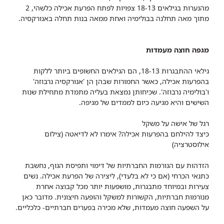
מהנערות בגילאים 18-13 צפויות לפתח הפרעת אכילה כלשהי, 2
מתוך מאה תחלנה בבולימיה ואחת ממאה בנות תחלה באנורקסיה.
מגפה חוצה מעמדות
גילאי ההתבגרות 18-13, הם הגילאים החשופים ביותר ללקות
בהפרעות אכילה, כאשר החמורות שבהן הן 'אנורקסיה נרבוזה'
ו'בולימיה נרבוזה'. שכיחותן נמצאת בעליה מתמדת מתחילת שנות
השישים והיא מגיעה כיום לממדים של מגיפה.
רגל של אישה על משקל
כיצד להילחם בהפרעות אכילה? אימרו לא לדיאטה (צילום
אילוסטרציה)
הזדהות עם הנורמות החברתיות של דימוי ותפיסת הגוף, נחשבת
כתנאי הכרחי (אם כי לא בלעדי), ליצירה של הפרעת אכילה. נשים
צעירות ובמיוחד מתבגרות, מושפעות יותר מכל קבוצה אחרת
מנורמות חברתיות, הקשורות למשקל והופעה חיצונית. מדובר כאן
על השפעה חוצה מעמדות, שלא מכירה בפערים חברתיים- כלכליים.