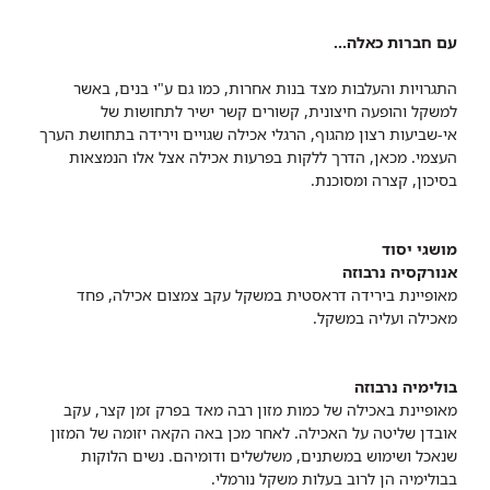
עם חברות כאלה...
התגרויות והעלבות מצד בנות אחרות, כמו גם ע"י בנים, באשר
למשקל והופעה חיצונית, קשורים קשר ישיר לתחושות של
אי-שביעות רצון מהגוף, הרגלי אכילה שגויים וירידה בתחושת הערך
העצמי. מכאן, הדרך ללקות בפרעות אכילה אצל אלו הנמצאות
בסיכון, קצרה ומסוכנת.
מושגי יסוד
אנורקסיה נרבוזה
מאופיינת בירידה דראסטית במשקל עקב צמצום אכילה, פחד
מאכילה ועליה במשקל.
בולימיה נרבוזה
מאופיינת באכילה של כמות מזון רבה מאד בפרק זמן קצר, עקב
אובדן שליטה על האכילה. לאחר מכן באה הקאה יזומה של המזון
שנאכל ושימוש במשתנים, משלשלים ודומיהם. נשים הלוקות
בבולימיה הן לרוב בעלות משקל נורמלי.