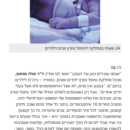
24 שעות במחלקה לטיפול נמרץ פגים וילודים
08:15
"אנחנו עובדים כאן נגד הטבע" יאמר לנו אח"כ
ד"ר פו​לו סוחוב
,
מנהל מחלקת טיפול נמרץ ילודים ופגים, במאייר – ביה"ח לילדים
ברמב"ם. "בטבע אין פגים, לא אצל ההיפופוטמים ולא אצל בעלי
חיים אחרים". אבל רק כשנכנסים לאולם הגדול של חדר טיפול נמרץ
פגים, מבינים את מלוא המשמעות של המשפט הטריוויאלי הזה.
מסביב פזורים 10 אינקובטורים, בתוך כל אחד מהם שוכב תינוק
קטנטן, מחובר לכל מיני מכשירים, צגים וצינורות. כל כך קטנטן
שהמחשבה הראשונה שעוברת במוחך היא – איך בכלל נוגעים בייצור
כה זעיר מבלי לגרום לו נזק? העיניים מסתכלות, קולטות ומסרבות
להאמין שהקטנטן הזה יתפתח יום אחד לאדם רגיל, כמוני, כמוך,