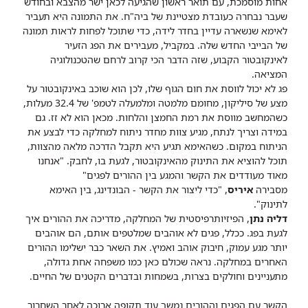
אחות מוסמכת, עם תואר ראשון שהגיעה לכאן ישר מהצבא ובחודש
שעבר נבחרה כעובדת מצטיינת של ביה"ח. את התמונה היא תעביר
לאימא שנשארה עדיין בחדר לידה, כדי שתוכל לפחות לראות תמונה
של הבייבי החדש שלה. במקביל, מעבירים את הפג הזעיר
לאינקובטור הקבוע, שזה הדבר הכי קרוב לרחם שהטכנולוגיה
המציאה.
פג לא יכול לווסת את חום הגוף שלו, לכן הוא שוכב באינקובטור על
מצע של סיליקון, מחומם מלמטה ומלמעלה לטמפ' של 32.4 מעלות,
כשהמחשב מווסת את רמת החמצן והלחות. מכאן הוא לא זז. גם
במידה וצריך לנתח, מגיע צוות מחדר ניתוח למחלקה כדי לבצע את
הניתוח במקום.
כשהאימא תגיע היא תקבל הדרכה מלאה מהצוות,
תוכל להוציא את התינוק מהאינקובטור, לגעת בו, לחבק. "אנחנו
מאוד מעודדים את הקשר והמגע בין ההורים לפגים"
מסבירה
איריס
, "כדי ליצור את הקשר - הבונדינג, בין האימא
לתינוק".
דליה נתן
, הפיזיותרפיסטית של המחלקה, מדריכה את ההורים איך
לגעת בפג. ככלל, פגים לא אוהבים שמלטפים אותם, הם אוהבים
יותר מגע עמוק, חיבוק אוהב ואמיץ.
את השאר כבר ישלימו ההורים
האחרים במחלקה. נראה שכולם כאן כמו משפחה אחת גדולה,
מתעניינים וחולקים בצרות, בשמחות ובדברים הקטנים של החיים.
הקשר עם הפגים וההורים נמשך עוד תקופה ארוכה לאחר השחרור