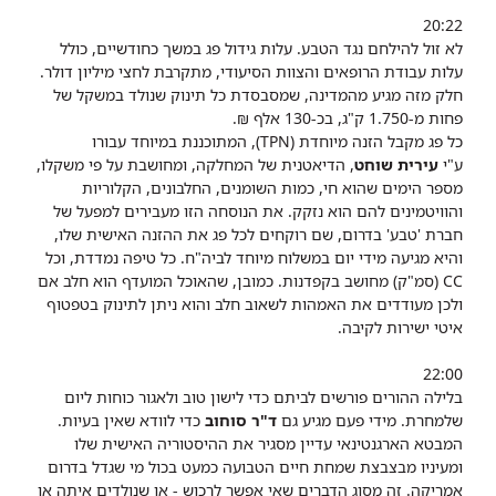
20:22
לא זול להילחם נגד הטבע. עלות גידול פג במשך כחודשיים, כולל
עלות עבודת הרופאים והצוות הסיעודי, מתקרבת לחצי מיליון דולר.
חלק מזה מגיע מהמדינה, שמסבסדת כל תינוק שנולד במשקל של
פחות מ-1.750 ק"ג, בכ-130 אלף ₪.
כל פג מקבל הזנה מיוחדת (TPN), המתוכננת במיוחד עבורו
ע"י
עירית שוחט
, הדיאטנית של המחלקה, ומחושבת על פי משקלו,
מספר הימים שהוא חי, כמות השומנים, החלבונים, הקלוריות
והוויטמינים להם הוא נזקק. את הנוסחה הזו מעבירים למפעל של
חברת 'טבע' בדרום, שם רוקחים לכל פג את ההזנה האישית שלו,
והיא מגיעה מידי יום במשלוח מיוחד לביה"ח. כל טיפה נמדדת, וכל
CC (סמ"ק) מחושב בקפדנות. כמובן, שהאוכל המועדף הוא חלב אם
ולכן מעודדים את האמהות לשאוב חלב והוא ניתן לתינוק בטפטוף
איטי ישירות לקיבה.
22:00
בלילה ההורים פורשים לביתם כדי לישון טוב ולאגור כוחות ליום
שלמחרת. מידי פעם מגיע גם
ד"ר סוחוב
כדי לוודא שאין בעיות.
המבטא הארגנטינאי עדיין מסגיר את ההיסטוריה האישית שלו
ומעיניו מבצבצת שמחת חיים הטבועה כמעט בכול מי שגדל בדרום
אמריקה. זה מסוג הדברים שאי אפשר לרכוש - או שנולדים איתה או