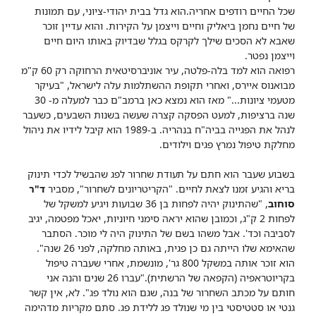
שכל החיים רודפים אחריה.
הוא גדל בבית יהודי-ציוני, עם תמונות
של חיים נחמן ביאליק וחיים וייצמן על הקירות. והוא עדיין זוכר
שאבא לא הסכים שילך לקרקס בגלל שבדיוק באותו היום חיים
וייצמן נפטר.
ר
פואה הוא למד בלה-פלטה, עיר אוניברסיטאית הרחוקה רק 60 ק"מ
מבואנוס איירס, ואחרי תקופת ההשתלמות עלה לישראל, "בעיקר
מטעמי ציונות..."
מאז הוא נמצא כאן ברמב"ם כבר למעלה מ- 30
שנה ברציפות, למעט הפסקה קצרה שעשה בשנות השבעים, כשעבר
לנהל את הפגייה בביה"ח בנהריה. ב-1989 הוא קיבל לידיו את ניהול
מחלקת טיפול נמרץ פגים וילודים.
בשבוע שעבר הוא חתם על תעודת שחרור לפג שהבשיל לכדי תינוק
בריא והגיע זמנו לצאת לחיים. "הקריטריונים לשחרור", מסביר
ד"ר
סוחוב
, "שהתינוק יהיה לפחות בן 36 שבועות ויגיע למשקל של
לפחות 2 ק"ג, וכמובן שהוא יראה סימני חיוניות, יאכל מפטמה, יגיב
לסביבה וכד'. אבל משהו בשם של התינוק היה לי מוכר. הסתבר
שהאימא שלו הייתה גם כן פגית, באותה מחלקה, לפני 26 שנה".
הוא זוכר אותה במשקל 800 גר', מונשמת, אחרי שעברה טיפול
בקריוטראפיה (הקפאה של הרשתית).
"עברו 26 שנים והנה אני
חותם על מכתב השחרור של בנה, שגם הוא נולד פג". לא, אין קשר
גנטי או סטטיסטי בין מי שנולד פג ללידת פג. סתם מקריות מדהימה