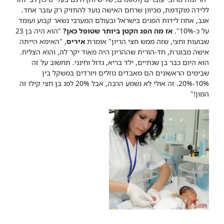
ללידה מוקדמת, מכיוון שרחם האישה נועד להחזיק רק עובר אחד.
אגב, אחוז לידות הפגים בישראל ובעולם המערבי נשאר קבוע ועומד
על כ-10%".
אז מה הפג הקטן ביותר שטופל כאן?
"הוא היה בן 23
שבועות וחצי, שזה ממש חצי הריון" אומרת
איריס
, "האימא הייתה
אישה מבוגרת, חד-הורית שההריון היה מאוד יקר לה, והוא הצליח.
הוא היום כבר בן שנתיים, ילד בריא, גדול וחינני. תחשוב על זה
שבימים הראשונים הם מאבדים נוזלים ויורדים במשקל בין
10%-20%. זה אולי לא נשמע הרבה, אבל 20% לפג בן חצי קילו זה
המון!"