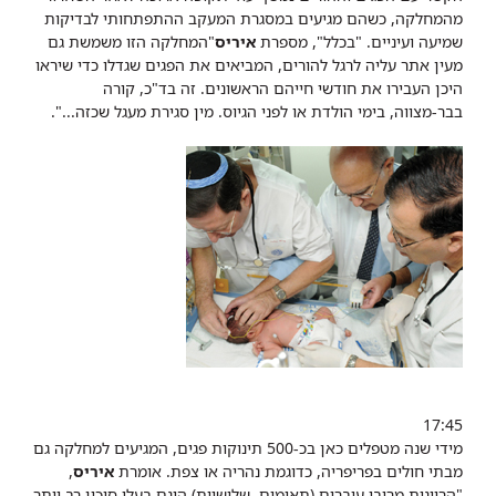
מהמחלקה, כשהם מגיעים במסגרת המעקב ההתפתחותי לבדיקות
שמיעה ועיניים. "בכלל", מספרת
איריס
"המחלקה הזו משמשת גם
מעין אתר עליה לרגל להורים, המביאים את הפגים שגדלו כדי שיראו
היכן העבירו את חודשי חייהם הראשונים. זה בד"כ, קורה
בבר-מצווה, בימי הולדת או לפני הגיוס. מין סגירת מעגל שכזה...".
17:45
מידי שנה מטפלים כאן בכ-500 תינוקות פגים, המגיעים למחלקה גם
מבתי חולים בפריפריה, כדוגמת נהריה או צפת. אומרת
איריס
,
"הריונות מרובי עוברים (תאומים, שלישיות) הינם בעלי סיכון רב יותר