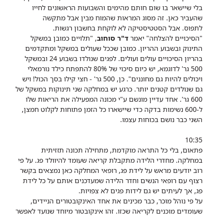
בלי שיישאר בו שום חותם מהימים והשבועות הראשונים לחייו
שהעביר כאן. זה מסוג המראות שהמוח מבין אבל מתקשה
לתפוס.
אבל הסטטיסטיקה לא לוקחת בחשבון רגשות.
"הסיכויים להצלחה" יאמר
ד"ר סוחוב
, "תלויים כמובן במשקל
התינוק ובשבוע ההריון. כמובן שככל שעולים במשקל ומתקדמים
בהריון הסיכויים עולים ועולים. לפגים שנולדו בשבוע 24 ובמשקל
500 גר' לדוגמא, יש כיום סיכוי של 80% להתפתח כילד נורמאלי
ויכולים להיות גם מחוננים".
כן, 500 גר' - חצי קילו בסך הכול! ויש
גם שנולדים קטנים יותר. כרגע יש במחלקה שני תינוקות במשקל של
600 גר'. אחד עדיין מונשם ע"י מכונה המפעילה את הריאות שלו
ל-600 נשימות בדקה כדי שיישארו כל הזמן פתוחות לקלוט חמצן,
השני כבר נושם בכוחות עצמו.
10:35
פתאום, בלי כל התראה מוקדמת, מתחילה תכונה תזזיתית
במחלקה. מחדרי הלידה מתקבלת קריאה שעומד להיוולד פג. על פי
רוב יודעים מראש על לידת פג, רופאי המחלקה כאן נמצאים בקשר
רצוף עם רופאי הנשים וחדר הלידה שמעדכנים אותם על כל לידת
פג, אך לעיתים יש גם לידות פגים לא צפויות.
על פי נוהל מוכר, כבר מכינים את אחד האינקובטורים הניידים,
שעומדים מוכנים לקריאה שכזו. זהו אינקובטור מיוחד שנועד לאפשר