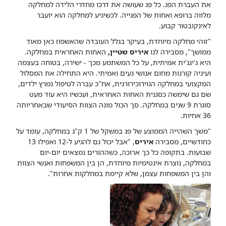
את העברת הפג. כל פג שעושה את דרכו מחדרי הלידה למחלקה
מלווה ברופא ואחות של הפגייה. לכשיגיע למחלקה הוא יועבר
לאינקובטור קבוע.
"זוהי מחלקה מיוחדת, בעיקר בגלל העובדה שהאשפוז כאן מאוד
ממושך", מסבירה לנו
איריס​ שטיין,
האחות האחראית במחלקה.
היא ג'ינג'ית אמיתית, על כל המשתמע מכך - ישירה, בטוחה בעצמה
ועיניה קורנות מחום אנושי נעים ואמיתי. היא התחילה את המסלול
המקצועי במחלקה הנוירוכירורגית, אח"כ עברה לטיפול נמרץ ילדים,
שם גם שימשה כסגנית האחות האחראית, ועכשיו היא עוד מעט
סוגרת 9 שנים במחלקה. סך הכול מונה הצוות הסיעודי שבאחריותה
36 אחיות.
"משך השהייה הממוצע של פג במשקל של 1 ק"ג במחלקה, עומד על
כחודשיים, מסבירה
איריס
, "אבל יכול גם להגיע ל-12 ואפילו 13
שבועות. בתקופה כל כך ארוכה, כשההורים נמצאים יום-יום
במחלקה, נוצרת אינטימיות מיוחדת, הן בין המשפחות ואנשי הצוות
והן בין המשפחות עצמן, שלא קיימת במחלקות אחרות".