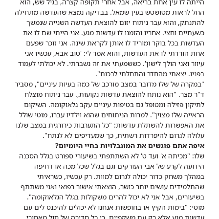
הייתה לו עין אחת בריאה, אבל אחרי תקופה קצרה, בגיל שש, הוא
החל לראות מטושטש בעין שמאל. בבדיקה נמצא שהעדשה מתחילה
להתנתק, והוא עבר ניתוח יזום להוצאת העדשה השנייה שנמשך
כשעתיים וחצי. אחריו והזמנו לו עדשות מגע. אני הייתי שם לו את
העדשות בכל בוקר ומוריד לו אותן לקראת שינה. אני זוכר שפעם
אחת הורדתי לו את העדשות, והוא אמר לי: 'טוב אבא, עכשיו אני
עיוור ואני הולך לישון'. כששמעתי את זה נשברתי. לא יכולתי לעמוד
בפניו. יצאתי מהחדר והתחלתי לבכות".
"במקרה של שלו מדובר במצב מורכב של כמה בעיות עיניים", מסביר
ד"ר מצר. "הוא נותח להוצאת עדשות נקועות,. עבר ניתוח מוצלח
לתיקון פזילה ומטופל גם בטיפות עיניים עקב גלאוקומה. השיקום
הראייה שלו מצוין". למרות הניתוחים שהוא וילדיו עברו, מוטי שולל
את האפשרות להשתלת עדשות: "כל התערבות כירורגית במצב שלנו
עלולה לגרום להיפרדות רשתית, כך שמעדיפים לא לנתח".
איפה אתם פוגשים את המוגבלויות בחיי היומיום?
שלו: "מכיתה א' ועד ט' לא השתתפתי בשיעורי ספורט בגלל הסכנה
הידועה לקרע של אבי העורקים וגם בגלל שכל מכה או דחיפה
במהלך משחק כדור יכולה לגרום למוות. רק עכשיו, כשראיתי
שהתלמידים עושים יותר כושר, הוצאתי אישור רפואי ואני משתתף
בשיעורים, אבל אני לא יכול להרים משקולות בגלל הגלאוקומה".
מוטי: "בימות הקיץ או בחופשות אנחנו לא יכולים להיכנס לים עם
עדשות מגע אלא רק עם משקפיים, כי כל חדירה של חול מאחורי