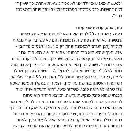
"למעשה, מאז שאני ילד אני לא מכיר מציאות אחרת, כך שאין לי
למה להשוות. ככל שגדלתי הסתגלתי למצב יותר ויותר והמשכתי
בחיי".
טוב, אבא, עכשיו אני עיוור
באמצע שנות ה- 20 לחייו הוא נישא לרעייתו הראשונה. מאחר
שבשעתו לא הייתה מודעות לתסמונת, הם לא עשו בדיקות גנטיות
לגילויה (הגן הגורם לתסמונת זוהה רק ב 1991. לשניים נולד בן -
שלו. "איך שהוא יצא מיד הבחנתי שהוא זה אני. הוא היה ארוך
באופן יוצא דופן ומקומט כמו סבא. ישר לקחו אותו לבדיקות והבינו
שהוא מרפני". שוורץ הבין מיד את המשמעות - בנו נידון לעבור סבל
דומה לשלו. "ידעתי שהוא הולך לסבול. לצד השמחה על כך שנולד
לי ילד, כאב לי, כי ידעתי מה מחכה לו". ואכן, בגיל 4.5 עבר שלו את
הנקיעה הראשונה בעדשת עין ימין. "הוא היה במקלחת ואמר לאמא
שלו שהוא לא רואה טוב", משחזר מוטי. "היא הזעיקה אותי ומיד
הבנתי שהוא סובל מנקיעת עדשה. המוצא היחיד הוא ניתוח
להוצאת עדשות. לקחתי אותו לרמב"ם והכנתי את כולם לקראת מה
אנחנו הולכים. הוא נכנס לניתוח להוצאת חלק העדשה, ותוך כדי כך
הייתה לו היפרדות רשתית, שמשמעותה עיוורון. הקפיצו את פרופ'
בנימין מילר, מנהל המחלקה דאז, והוא הציל לו את העין. לאחר
הניתוח הזה הוא נכנס לניתוח להסיר יזום להוצאת את כל העדשה.