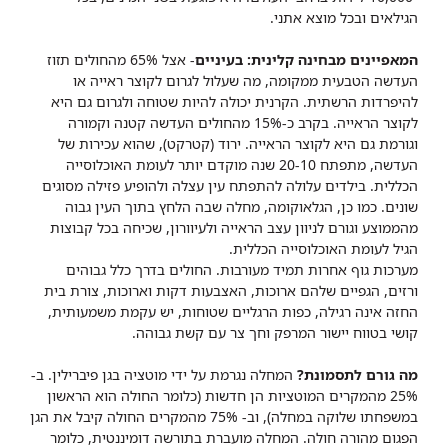
הגילאים ובכל מוצא אתני.
המאפיינים מבחינה קלינית: בעיניים
- אצל 65% מהחולים תזוז
העדשה הטבעית ממקומה, מה שעלול לגרום לקוצר ראייה או
להיפרדות הרשתית. הקרנית יכולה להיות שטוחה ולגרום גם היא
לקוצר הראייה. בקרב כ-15% מהחולים העדשה קטנה וקמורה
וגורמת גם היא לקוצר הראייה. ירוד (קטרקט), שהוא עכירות של
העדשה, מתפתח 20-10 שנה מוקדם יותר לעומת האוכלוסייה
הכללית. בילדים עלולה להתפתח עין עצלה ולהופיע פזילה מסוגים
שונים. כמו כן, הגלאוקומה, מחלה שבה הלחץ בתוך העין גבוה
מהממוצע וגורם לניוון עצב הראייה ולעיוורון, שכיחה בכל קבוצות
הגיל לעומת האוכלוסייה הכללית.
מערכות גוף אחרות תמיד מעורבות. החולים בדרך כלל גבוהים
ורזים, הגפיים שלהם ארוכות, האצבעות דקות וארוכות, צורת בית
החזה אינה רגילה, כפות הרגליים שטוחות, יש עקמת משמעותית,
קושי בטווח יישור המרפק וחך צר עם קשת גבוהה.
מה גורם לתסמונת?
המחלה נגרמת על ידי מוטציה בגן פיברילין. ב-
25% מהמקרים המוטציות הן חדשות (כלומר החולה הוא הראשון
במשפחתו שלוקה במחלה), וב- 75% מהמקרים החולה קיבל את הגן
הפגום מהורה חולה. המחלה מועברת בתורשה דומיננטית, כלומר