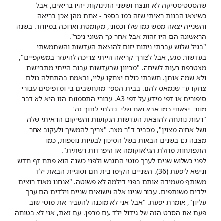
שהסטטיסטיקה לא תנצח וששני התינוקות יהיו בריאים, אבל
כשיצאו הבנות ראיתי שזה כמו בספר - אחת מהן אכן בריאה
והשנייה יצאה ממש כמו שלו וכמוני, מקומטת וארוכה במיוחד. בשנה
הראשונה הם היו זהות אבל אחר כך השוני ניכר".
"בגיל שלוש עברתי ניתוח יזום להוצאת העדשות והשתמשתי
בעדשות מגע, אבל לצורך קריאה הייתי צריכה להיעזר במשקפיים",
מצטרפת רעות לשיחה. "מכיוון שהעדשות עבות הייתי מתביישת
ולא שמה אותן. חשבתי כולם יצחקו עליי, ובאמת בהתחלה כולם
צחקו עד שנמאס להם. בבית הספר מתחשבים בי ומדפיסים עבורי
סיפורים או דפי מידע על דפי A3. עבורי התסמונת הזו היא לא דבר
מוזר. יצאתי כמו אבא ואח שלי. גדלתי לתוך זה".
"רעות נותחה להוצאת העדשות הנקועות והשיקום הראיתי שלה
ושל אחיה מצוין", מסביר ד"ר מצר. "צריך להמשיך ולעקוב אחר
מצבה גם בשנים הבאות בשל הסיכון לבעיות נוספות, כמו
התפתחות מחלת הגלאוקומה או היפרדות רשתית".
לפני כשלוש שנים לערך מוטי התגרש ולפני כשנה הוא פתח דף חדש
ונישא ליפעת (36). השניים הקימו בית חם וסוגיית הבאת ילד
משותף מעמידה אותם בפני דילמה לא פשוטה. "אנחנו מאוד רוצים
ילדים משותפים. עבור שנינו אלה נישואים שניים וילדים הם ערך
עליון", אומרת יפעת. "אבל אני לא מוכנה להעביר את מוטי שוב
פעם את הסרט הזה של גידול ילד עם מרפן. עם זאת, אני לא בטוחה