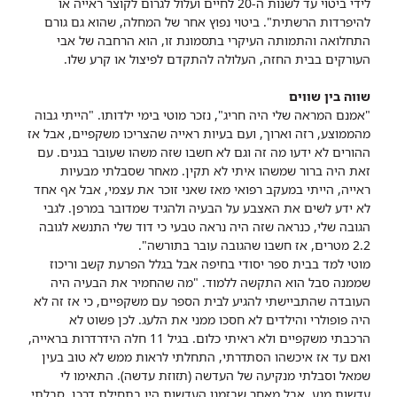
לידי ביטוי עד לשנות ה-20 לחיים ועלול לגרום לקוצר ראייה או
להיפרדות הרשתית". ביטוי נפוץ אחר של המחלה, שהוא גם גורם
התחלואה והתמותה העיקרי בתסמונת זו, הוא הרחבה של אבי
העורקים בבית החזה, העלולה להתקדם לפיצול או קרע שלו.
שווה בין שווים
"אמנם המראה שלי היה חריג", נזכר מוטי בימי ילדותו. "הייתי גבוה
מהממוצע, רזה וארוך, ועם בעיות ראייה שהצריכו משקפיים, אבל אז
ההורים לא ידעו מה זה וגם לא חשבו שזה משהו שעובר בגנים. עם
זאת היה ברור שמשהו איתי לא תקין. מאחר שסבלתי מבעיות
ראייה, הייתי במעקב רפואי מאז שאני זוכר את עצמי, אבל אף אחד
לא ידע לשים את האצבע על הבעיה ולהגיד שמדובר במרפן. לגבי
הגובה שלי, כנראה שזה היה נראה טבעי כי דוד שלי התנשא לגובה
2.2 מטרים, אז חשבו שהגובה עובר בתורשה".
מוטי למד בבית ספר יסודי בחיפה אבל בגלל הפרעת קשב וריכוז
שממנה סבל הוא התקשה ללמוד. "מה שהחמיר את הבעיה היה
העובדה שהתביישתי להגיע לבית הספר עם משקפיים, כי אז זה לא
היה פופולרי והילדים לא חסכו ממני את הלעג. לכן פשוט לא
הרכבתי משקפיים ולא ראיתי כלום. בגיל 11 חלה הידרדרות בראייה,
ואם עד אז איכשהו הסתדרתי, התחלתי לראות ממש לא טוב בעין
שמאל וסבלתי מנקיעה של העדשה (תזוזת עדשה). התאימו לי
עדשות מגע, אבל מאחר שבזמנו העדשות היו בתחילת דרכן, סבלתי