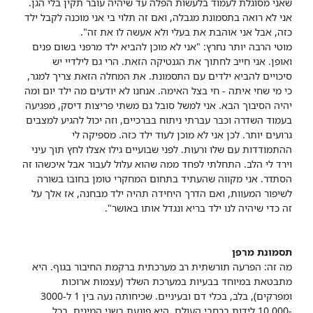
שאני מסוגלת לעמוד בלעשות הפלה עד שיהיה עובר תקין בלי הגן.
אני לא רואה בתסמונת מגבלה, ואם זה תלוי בי אני מוכנה לקבל ילד
כזה, אבל אני אוהבת את בעלי ולא אעשה לו את זה".
מוטי הרבה יותר נחרץ: "אני לא מוכן להביא ילד מרפני בשום פנים
ואופן. אני חייב לחתוך את הגנטיקה הזאת. הרי גם לילדיי יש
סיכויים להביא ילדים עם התסמונת. את המחלה הזאת צריך למגר,
כי מי שחי איתה - חי בצל האימה. אנחנו לא יודעים מה ילד יום ומה
יהיה הסיבוך הבא. אני למשל סובל גם משתי פריצות דיסק, מפגיעה
בעמוד השדרה וכבר עברתי ניתוח בברכיים, וזה יכול להגיע למצבים
גרועים יותר. לכן אני לא מוכן לעוד ילד כזה. מספיקה לי
ההתמודדות עם שלו ורעות. לפני שבועיים גילו אצלו לחץ תוך עיני
וירד לי הלב. התחלתי לפחד ממה שהוא עלול לעבור אבל איכשהו זה
הסתדר. אני מקווה שהעתיד בתחום המחקרי טומן בחובו בשורה
לשיפור המעוות, ואם הדרך היחידה תהיה ילד מבחנה, אז אלך על
זה כדי שיהיה לנו ילד בריא ונגדל אותו באושר".
תסמונת מרפן
מה זה: הפרעה תורשתית רב מערכתית ברקמת החיבור בגוף. היא
מתבטאת במיוחד בבעיות במערכת השלד (עצמות ארוכות
ומפרקים), בלב, בכלי דם ובעיניים. שכיחותה נעה בין 1 ל-3000
-10,000 לידות ברחבי העולם. היא פוגעת בשני המינים, בכל