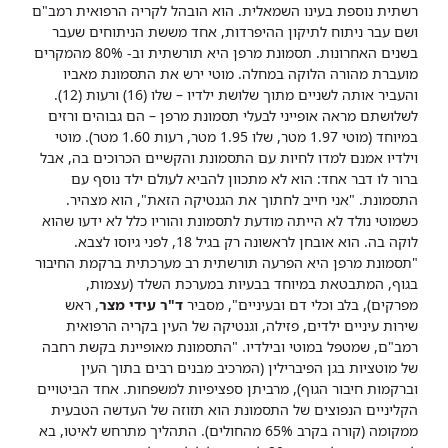
רשתית נוספת בעינו השמאלית. הוא הובהל לקריה הרפואית רמב"ם
ושם עבר ניתוח לתיקון ההיפרדות, אחד מששת הניתוחים שעבר
בשנים האחרונות. תסמונת מרפן היא תורשתית וב- 80% מהמקרים
מועברת מהורה הלוקה במחלה. מוטי ירש את התסמונת מאביו
והעביר אותה לשניים מתוך שלושת ילדיו – שלו (16) ורעות (12).
לשלושתם מראה אופייני לבעלי תסמונת מרפן – הם גבוהים ורזים
במיוחד (מוטי 1.97 מטר, שלו 1.95 מטר, רעות 1.60 מטר). מוטי
וילדיו אמנם למדו לחיות עם התסמונת והקשיים הכרוכים בה, אבל
ברור לו דבר אחד: הוא לא מתכוון להביא לעולם ילד נוסף עם
התסמונת. "אני חייב לחתוך את הגנטיקה הזאת", הוא מצהיר.
כשמוטי נולד לא הייתה מודעת לתסמונת והוריו כלל לא ידעו שהוא
לוקה בה. הוא אובחן לראשונה רק בגיל 18, לפני גיוסו לצבא.
"תסמונת מרפן היא הפרעה תורשתית רב מערכתית ברקמת החיבור
בגוף, המתבטאת במיוחד בבעיות במערכת השלד (עצמות,
מפרקים), בלב וכלי דם ובעיניים", מסביר
ד"ר עידי מצר
, ראש
שירות עיניים ילדים, פזילה, וגנטיקה של העין בקריה הרפואית
רמב"ם, שמטפל במוטי ובילדיו. "התסמונת מאופיינת בקשת רחבה
של מוטציות בגן הפיברילין (המרכיב מבנים רבים בתוך העין
וברקמות חיבור הגוף), מרביתן ספציפיות למשפחות. אחד הביטויים
הקליניים הנפוצים של התסמונת הוא תזוזה של העדשה הטבעית
ממקומה (קורה בקרב 65% מהחולים). התהליך מתרחש לאיטו, בא