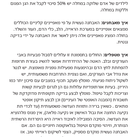
לילדים של אדם שלוקה במחלה יש 50% סיכוי לקבל את הגן הפגום
וללקות במחלה.
איך מאבחנים:
האבחנה נעשית על פי מאפיינים קליניים הכוללים
ממצאים אופייניים במערכת הראייה, הלב, כלי הדם, העור והשלד.
בחולה המציג מאפיינים אלה ניתן לאשר את האבחנה על ידי בדיקה
גנטית.
איך מטפלים:
החולים בתסמונת זו עלולים לסבול מבעיות באבי
העורקים ובלב. האטה של ההידרדרות אפשר להשיג בעזרת תרופות
להפחתת לחץ הדם ובהימנעות מפעילות גופנית מאומצת. יש לנטר
את גודל אבי העורקים, ואם נצפית התרחבות משמעותית, יש
לשקול ניתוח מניעתי. מומלץ מעקב תכוף במצבים עם סיכון יתר כמו
היריון. בעיות אורתופדיות עלולות גם הן לגרום לבעיות קשות
וצריכות לקבל טיפול. מומלץ לבצע בדיקה תקופתית מדוקדקת של
תשבורת (המבנה האופטי של העיניים) וכן לבצע תיקון אופטי
מתאים . כשאין ברירה ותזוזת העדשה משמעותית (עד לכדי תת
נקיעה החוצה את גבול האישון או נקיעה מלאה), אין מנוס מלהוציא
את העדשה. הסיבה המובילה לאיבוד ראייה היא היפרדות הרשתית
הנותרת, וזיהוי מוקדם וטיפול בגלאוקומה חיוניים גם הם. אם
האבחנה נעשית מוקדם מספיק, הצפי לשיקום ראייתי טוב. אז