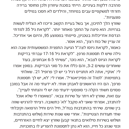
מהרבה דלקות בעיניים. הייתי בסכנת עיוורון ולכן מחוסר ברירה
חזרתי למשקפיים עבים במיוחד, והילדים לא חסכו במילים
פוגעניות".
שוורץ הלך לתיכון, אך בשל בעיית הקשב וריכוז לא הצליח לעשות
בגרויות. הוא פיצה על החסך מאחור יותר. "לקראת גיל 35 למדתי
הנדסת אדריכלות בטכניון, סיימתי בממוצע 95, והיום אני אדריכל.
זה עניין של כוח רצון", הוא אומר.
כאמור, לקראת גיוסו לצה"ל הגיעה התפנית המשמעותית שבה הוא
גילה שיש לו תסמונת מרפן. "לקראת גיל 17-16 עברתי בדיקות
לקראת הגיוס לצבא", הוא נזכר, "עשיתי 6-5 אבחונים, בעוד
שאחרים עושים 3-2, והם כללו את כל סוגי הבדיקות. בסופן אמרו
לי: 'אוקיי, אתה לא תתגייס רגיל כי יש לך פרופיל 21'. שאלתי
בתמימות: 'למה? זה פסיכיאטרי?'. אמרו לי: 'לא, יש לך תסמונת
מרפן'. הם היו הראשונים לאבחן אותי. לא ידעתי מה זה אבל במובן
מסוים חשתי הקלה כי סופסוף ידעתי מה יש לי והנחתי לעניין".
עם זאת, שוורץ לא ויתר על שירות צבאי. "כשאמרו לי שלא אוכל
להתנדב, אמרתי שאני לא מקבל 'לא' כתשובה. רציתי להרגיש שווה
בין שווים. שירתי בהתנדבות בנח"ל, חיל הים וחיל הרפואה וקיבלתי
שתי תעודות הצטיינות". אחרי שש שנות שירות (שלוש בהתנדבות
ושלוש בשירות מילואים בתנאי קבע) שוורץ יצא לחיים האזרחיים,
וכפי שנהג כל חייו, הוא לא נתן לתסמונת להפריע לו בתוכניות.