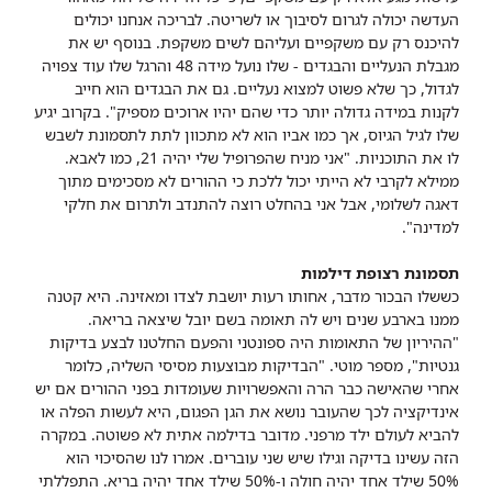
העדשה יכולה לגרום לסיבוך או לשריטה. לבריכה אנחנו יכולים
להיכנס רק עם משקפיים ועליהם לשים משקפת. בנוסף יש את
מגבלת הנעליים והבגדים - שלו נועל מידה 48 והרגל שלו עוד צפויה
לגדול, כך שלא פשוט למצוא נעליים. גם את הבגדים הוא חייב
לקנות במידה גדולה יותר כדי שהם יהיו ארוכים מספיק". בקרוב יגיע
שלו לגיל הגיוס, אך כמו אביו הוא לא מתכוון לתת לתסמונת לשבש
לו את התוכניות. "אני מניח שהפרופיל שלי יהיה 21, כמו לאבא.
ממילא לקרבי לא הייתי יכול ללכת כי ההורים לא מסכימים מתוך
דאגה לשלומי, אבל אני בהחלט רוצה להתנדב ולתרום את חלקי
למדינה".
תסמונת רצופת דילמות
כששלו הבכור מדבר, אחותו רעות יושבת לצדו ומאזינה. היא קטנה
ממנו בארבע שנים ויש לה תאומה בשם יובל שיצאה בריאה.
"ההיריון של התאומות היה ספונטני והפעם החלטנו לבצע בדיקות
גנטיות", מספר מוטי. "הבדיקות מבוצעות מסיסי השליה, כלומר
אחרי שהאישה כבר הרה והאפשרויות שעומדות בפני ההורים אם יש
אינדיקציה לכך שהעובר נושא את הגן הפגום, היא לעשות הפלה או
להביא לעולם ילד מרפני. מדובר בדילמה אתית לא פשוטה. במקרה
הזה עשינו בדיקה וגילו שיש שני עוברים. אמרו לנו שהסיכוי הוא
50% שילד אחד יהיה חולה ו-50% שילד אחד יהיה בריא. התפללתי