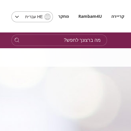
בחירת
קריירה
Rambam4U
מחקר
HE עברית
שפה
-
שים
מה
לב,
ברצונך
בבחירת
לחפש?
שפה
תועבר
לאתר
בשפה
המבוקשת