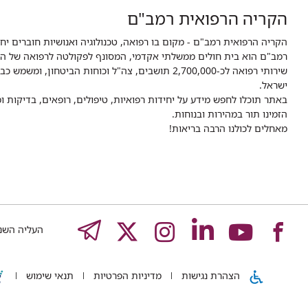
הקריה הרפואית רמב"ם
הקריה הרפואית רמב"ם - מקום בו רפואה, טכנולוגיה ואנושיות חוברים יח
ישראל.
באתר תוכלו לחפש מידע על יחידות רפואיות, טיפולים, רופאים, בדיקות
הזמינו תור במהירות ובנוחות.
מאחלים לכולנו הרבה בריאות!
לעמוד
לעמוד
לעמוד
לעמוד
לעמוד
EGRAM
העליה השנייה 8,
של
של
של
של
של
הצהרת נגישות
מדיניות הפרטיות
תנאי שימוש