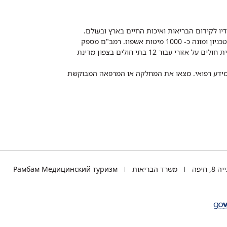
דיו לקידום הבריאות ואיכות החיים בארץ ובעולם.
רמב"ם הוא בית חולים ממשלתי אקדמי, המסונף לפקולטה לרפואה של הטכניון ומונה כ- 1000 מיטות אשפוז. רמב"ם מספק
שירותי רפואה לכ-2,700,000 תושבים, צה"ל וכוחות הביטחון, ומשמש כבית חולים על אזורי עבור 12 בתי חולים בצפון מדינת
 ומידע רפואי. מצאו את המחלקה או המרפאה המבוקשת
TEL
 חיפה
משרד הבריאות
Рамбам Медицинский туризм