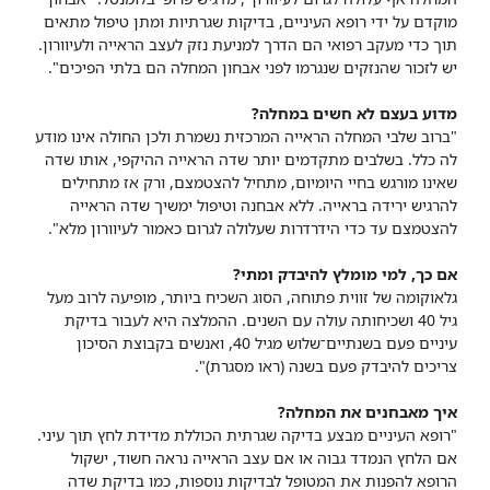
מוקדם על ידי רופא העיניים, בדיקות שגרתיות ומתן טיפול מתאים
תוך כדי מעקב רפואי הם הדרך למניעת נזק לעצב הראייה ולעיוורון.
יש לזכור שהנזקים שנגרמו לפני אבחון המחלה הם בלתי הפיכים".
מדוע בעצם לא חשים במחלה?
"ברוב שלבי המחלה הראייה המרכזית נשמרת ולכן החולה אינו מודע
לה כלל. בשלבים מתקדמים יותר שדה הראייה ההיקפי, אותו שדה
שאינו מורגש בחיי היומיום, מתחיל להצטמצם, ורק אז מתחילים
להרגיש ירידה בראייה. ללא אבחנה וטיפול ימשיך שדה הראייה
להצטמצם עד כדי הידרדרות שעלולה לגרום כאמור לעיוורון מלא".
אם כך, למי מומלץ להיבדק ומתי?
גלאוקומה של זווית פתוחה, הסוג השכיח ביותר, מופיעה לרוב מעל
גיל 40 ושכיחותה עולה עם השנים. ההמלצה היא לעבור בדיקת
עיניים פעם בשנתיים־שלוש מגיל 40, ואנשים בקבוצת הסיכון
צריכים להיבדק פעם בשנה (ראו מסגרת)".
איך מאבחנים את המחלה?
"רופא העיניים מבצע בדיקה שגרתית הכוללת מדידת לחץ תוך עיני.
אם הלחץ הנמדד גבוה או אם עצב הראייה נראה חשוד, ישקול
הרופא להפנות את המטופל לבדיקות נוספות, כמו בדיקת שדה