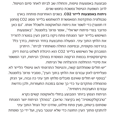
מבוצעת באמצעות טיפות, והחולה שב לביתו לאחר סיום הטיפול.
לרוב השפעת הטיפול נמשכת כחמש שנים.
ניתוח באמצעות לייזר CO2
. בשנים האחרונות פותחה בארץ
טכנולוגיה מתקדמת המאפשרת להשתמש בלייזר מסוג CO2 (פחמן
דו חמצני) כדי לשפר את ניתוח הגלאוקומה ולשכלל אותו. "גם כאן
מדובר בפרי פיתוח ישראלי", אומר פרופ' בלומנטל. "באמצעות
השימוש בלייזר יוצר המנתח פתח ניקוז בדופן העין במטרה להוריד
את הלחץ התוך עיני. הפעולה מתבצעת בחדר הניתוח, בדרך כלל
בהרדמה מקומית, ובסיומה החולה משתחרר לביתו". היתרון
המובהק של השימוש בלייזר CO2 הוא היכולת לשלוט ברמת דיוק
מיקרוסקופית בכמות הרקמה המוסרת במהלך הניתוח, דבר המשפר
את סיכויי ההחלמה וההצלחה של הניתוח.
"יש חולים שמחלתם קשה, והטיפול התרופתי ו/או טיפולי הלייזר לא
מצליחים לאזן עבורם את הלחץ בתוך העין", מסביר פרופ' בלומנטל.
"בנוסף יש חולים שאינם סובלים מלחץ תוך עיני כה גבוה, אך הנזק
מהמחלה מתקדם עד כדי כך שהם בסכנת התעוורות, ולכן נדרשת
עבורם התערבות ניתוחית".
הניתוח הנפוץ ביותר המבוצע בחולי גלאוקומה קשים נקרא
"טרבקולקטומיה" (או בקיצור: טראב). "במהלך הניתוח יוצר המנתח
שסתום ביטחון, מעין פתח מילוט, שדרכו יכול הנוזל התוך עיני
להתנקז מתוך העין החוצה כדי שלא יצטבר בעין, ועל ידי כך מופחת