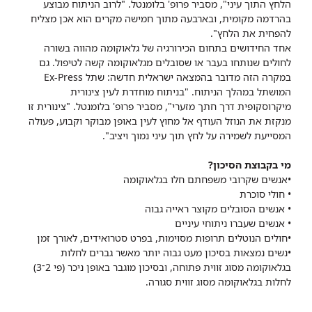
הלחץ התוך עיני", מסביר פרופ' בלומנטל. "לרוב הניתוח מבוצע
בהרדמה מקומית, ובארבעה מתוך חמישה מקרים הוא אכן מצליח
להפחית את הלחץ".
אחד החידושים בתחום הכירורגיה של גלאוקומה מהווה בשורה
לחולים שנותחו בעבר או שסובלים מגלאוקומה קשה לטיפול. גם
במקרה הזה מדובר בהמצאה ישראלית חדשה: שתל Ex-Press
המושתל במהלך הניתוח. "בניתוח מוחדרת לעין צינורית
מיקרוסקופית דרך חתך מזערי", מסביר פרופ' בלומנטל. "צינורית זו
מנקזת את הנוזל העודף אל מחוץ לעין באופן מבוקר וקבוע, פעולה
המסייעת לשמירה על לחץ תוך עיני נמוך ויציב".
​מי בקבוצת הסיכון?
•אנשים שקרובי משפחתם חלו בגלאוקומה
• חולי סוכרת
• אנשים הסובלים מקוצר ראייה גבוה
• אנשים שעברו ניתוחי עיניים
•חולים הנוטלים תרופות מסוימות, בפרט סטרואידים, לאורך זמן
•נשים נמצאות בסיכון מעט גבוה יותר מאשר גברים לחלות
בגלאוקומה מסוג זווית פתוחה, ובסיכון מוגבר באופן ניכר (פי 2־3)
לחלות בגלאוקומה מסוג זווית סגורה.