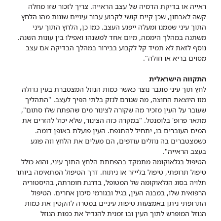
ראייה או בדיקת הדמיה של עצב הראייה. צריך לזכור שזו מחלה
קשה לאבחון, שכן קיים קושי לקבוע עבור עיניים שונות מהו הלחץ
התוך עיני שממנו ומעלה ייפגע העצב. כמו כן, הלחץ התוך עיני
משתנה במהלך היממה, מיום אחד למשנהו ואפילו בין עונות השנה.
נוסף לזאת לא תמיד קל לקבוע בבירור במהלך הבדיקה אם עצב
מסוים בריא או חולה".
התקווה הישראלית
לחץ תוך עיני מוגבר נוצר כאשר כמות הנוזל המצטברת בעין גדולה
מזו היוצאת החוצה, מה שגורם לנזק בלתי הפיך לעצב. "התהליך
שעובר על העין מזכיר מה שקורה לצינור מים שהפתח שלו סתום",
מתאר פרופ' בלומנטל. "במקרה כזה הצינור, שלא יכול להזרים את
המים העוברים בו, יתחיל להתנפח. העין פועלת באופן דומה.
כשמצטברים בה נוזלים עודפים, הם מעלים את הלחץ וזה פוגע
בעצב הראייה".
הטיפול בגלאוקומה מתמקד בהפחתת הלחץ התוך עיני, והוא כולל
טיפול תרופתי, טיפול בלייזר או ניתוח. דרך הטיפול המתאימה ביותר
תלויה בסוג הגלאוקומה של המטופל, בדרגת חומרתה, בהיסטוריה
הרפואית שלו, במבנה העין, בגיל ובגורמי סיכון אחרים. הטיפול
התרופתי ניתן באמצעות טיפות עיניים במטרה להקטין את כמות
הנוזל המופרש לתוך העין ובו זמנית להגדיל את כמות הנוזל