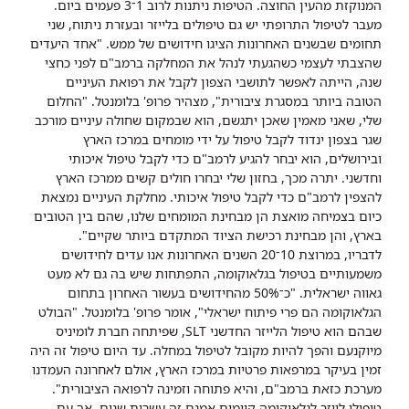
המנוקזת מהעין החוצה. הטיפות ניתנות לרוב 1־3 פעמים ביום.
מעבר לטיפול התרופתי יש גם טיפולים בלייזר ובעזרת ניתוח, שני
תחומים שבשנים האחרונות הציגו חידושים של ממש. "אחד היעדים
שהצבתי לעצמי כשהגעתי לנהל את המחלקה ברמב"ם לפני כחצי
שנה, הייתה לאפשר לתושבי הצפון לקבל את רפואת העיניים
הטובה ביותר במסגרת ציבורית", מצהיר פרופ' בלומנטל. "החלום
שלי, שאני מאמין שאכן יתגשם, הוא שבמקום שחולה עיניים מורכב
שגר בצפון ינדוד לקבל טיפול על ידי מומחים במרכז הארץ
ובירושלים, הוא יבחר להגיע לרמב"ם כדי לקבל טיפול איכותי
וחדשני. יתרה מכך, בחזון שלי יבחרו חולים קשים ממרכז הארץ
להצפין לרמב"ם כדי לקבל טיפול איכותי. מחלקת העיניים נמצאת
כיום בצמיחה מואצת הן מבחינת המומחים שלנו, שהם בין הטובים
בארץ, והן מבחינת רכישת הציוד המתקדם ביותר שקיים".
לדבריו, במרוצת 10־20 השנים האחרונות אנו עדים לחידושים
משמעותיים בטיפול בגלאוקומה, התפתחות שיש בה גם לא מעט
גאווה ישראלית. "כ־50% מהחידושים בעשור האחרון בתחום
הגלאוקומה הם פרי פיתוח ישראלי", אומר פרופ' בלומנטל. "הבולט
שבהם הוא טיפול הלייזר החדשני SLT, שפיתחה חברת לומיניס
מיוקנעם והפך להיות מקובל לטיפול במחלה. עד היום טיפול זה היה
זמין בעיקר במרפאות פרטיות במרכז הארץ, אולם לאחרונה העמדנו
מערכת כזאת ברמב"ם, והיא פתוחה וזמינה לרפואה הציבורית".
טיפולי לייזר לגלאוקומה קיימים אמנם זה עשרות שנים, אך עם