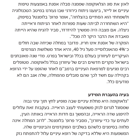
לאזן את סוג הגלאוקומה שממנה סבלה אסנת באמצעות טיפות
עיניים או לייזר, ביצענו ניתוח כירורגי שבו נעזרנו במיטב הטכנולוגיה
ולשמחתי הוא הסתיים בהצלחה", אומר פרופ' בלומנטל בסיפוק.
"היא השתחררה לביתה שעות ספורות לאחר הניתוח וראייתה
ניצלה. אם מצבה היה ממשיך להידרדר, סביר להניח שהיא הייתה
מאבדת את הדבר היקר לה מכל".
המקרה של אסנת אינו חריג. מדובר במחלה שכיחה שבה חולים
כ־4% מהאוכלוסייה מעל גיל 40, והיא אחד משלושת הגורמים
העיקריים לעיוורון בעולם בכלל ובישראל בפרט. מדי שנה מאובחנים
בישראל מקרים חדשים רבים של עיוורון בגלל גלאוקומה. מטופלים
רבים מגיעים למרפאת העיניים ברמב"ם לאחר שהופנו על ידי הרופא
בקהילה עם חשד לכך שהם סובלים מהמחלה, שלה אגב הם לא
מודעים כלל.
בעיה בהעברת המידע
"גלאוקומה היא מחלת עיניים שבה מופיע לחץ תוך עיני גבוה
שמסוגל לגרום לנזק משמעותי לעצב הראייה. בעקבות זאת עלולים
להיפגע שדה הראייה, ובהמשך גם חדות הראייה באותה העין,
לעתים עד כדי עיוורון", מסביר פרופ' בלומנטל. "לרוב המחלה אינה
מלווה בסימנים כלשהם בשלבים המוקדמים והבינוניים שלה.
המשמעות היא שללא בדיקה של רופא עיניים עלול להתפתח נזק