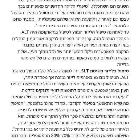
השנים הם השתכללו. "טיפולי הלייזר החדשניים מאופיינים בכך
שהם עדינים, כמעט ואינם מורגשים על ידי המטופל במהלך הטיפול
עצמו וגם לאחריו, ותופעות הלוואי שלהם מינימליות", מסביר פרופ'
בלומנטל. "כמו כן הסיכונים והסיבוכים נמוכים ביותר".
עד לאחרונה טיפול הלייזר הנפוץ לטיפול בגלאוקומה היה ALT.
במהלך הטיפול הזה, קרן לייזר המכוונת לרקמת אזור סינון הנוזלים
בעין יוצרת כוויות זעירות, ואלה יוצרות בתורן שינויים במבנה
הרקמה המאפשרים ניקוז חופשי יותר של נוזל מתוך העין. אולם
הבשורה לחולים טמונה כאמור בפיתוחים חדשים של השימוש
בלייזר:
טיפול בלייזר בשיטת SLT
. זהו למעשה שכלול של הטיפול בשיטת
ALT. הטיפול מבוצע באנרגיית לייזר נמוכה אך מפוזרת יותר,
הפועלת באופן סלקטיבי על תאים העשירים במלנין ונמצאים בזווית
העין באופן שכמעט אינו גורם לתופעות לוואי ולנזקים לרקמה.
"בעקבות זאת אפשר לחזור על הטיפול בלייזר מספר רב של פעמים,
מה שלא התאפשר בטיפול הקודם", מחדד פרופ' בלומנטל. "הטיפול
החדשני משפר את פתחי הניקוז, כך שלעין יש אפשרות להפריש
החוצה יותר נוזלים וכתוצאה מכך הלחץ התוך עיני מופחת. הוא
מפחית את הצורך בטיפות עיניים ועוזר לאיזון הלחץ התוך עיני,
ולאחריו המטופל לרוב לא ירגיש כלל בתופעות לוואי או באי נוחות".
השימוש בשיטה נמצא יעיל בקרב 70%־80% מהמטופלים. ההרדמה