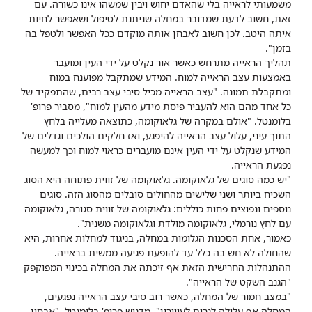
משמעותי לראייה בלי שהאדם יחוש ויבין שמשהו אינו כשורה. עם
זאת, חשוב לדעת שמדובר במחלה שניתנת לטיפול ושאפשר לחיות
איתה היטב. לכן חשוב לאבחן אותה מוקדם ככל האפשר ולטפל בה
בזמן".
תהליך הראייה מתרחש כאשר אור נקלט על ידי העין ומועבר
באמצעות עצב הראייה למוח. המידע שמתקבל מפוענח במוח
ומתקבלת תמונה. "עצב הראייה מכיל סיבי עצב רבים, שהתפקיד של
כל אחד מהם הוא להעביר פיסת מידע מהעין למוח", מסביר פרופ'
בלומנטל. "אולם במקרה של גלאוקומה, כתוצאה מעלייה בלחץ
התוך עיני, עלול עצב הראייה להיפגע, ואז חלקים הולכים וגדלים של
המידע שנקלט על ידי העין אינם מועברים כראוי למוח וכך למעשה
נפגעת הראייה.
"יש כמה סוגים של גלאוקומה. גלאוקומה של זווית פתוחה היא הסוג
השכיח ביותר ושני שלישים מהחולים סובלים מהסוג הזה. סוגים
נוספים ונפוצים פחות כוללים: גלאוקומה של זווית סגורה, גלאוקומה
עם לחץ נורמלי, גלאוקומה מולדת וגלאוקומה משנית".
כאמור, אחת הסכנות הגלומות במחלה, בניגוד למחלות אחרות, היא
שהחולה לא חש בה כלל עד להופעת פגיעה ממשית בראייה.
ההתנהלות החרישית הזאת אף זיכתה את המחלה בכינוי המפוקפק
"הגנב השקט של הראייה".
"במצב חמור של המחלה, כאשר רוב סיבי עצב הראייה נפגעים,
המחלה אף עלולה לגרום לעיוורון", מדגיש פרופ' בלומנטל. "אבחון