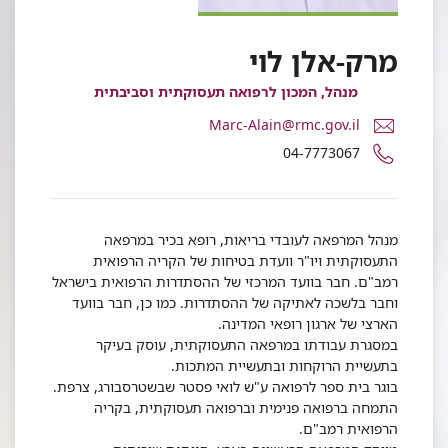
מרק-אלן לוי
מנהל, המכון לרפואה תעסוקתית וסביבתית
דואר
Marc-Alain@rmc.gov.il
אלקטרוני
מספר
04-7773067
ד"ר
טלפון
מרק-אלן
של
לוי
ד"ר
מרק-אלן
מנהל המרפאה לעובדי בריאות, רופא בכיר במרפאה
לוי
התעסוקתית ויו"ר וועדת בטיחות של הקריה הרפואית
רמב"ם. חבר בוועד המרכזי של ההסתדרות הרפואית בישראל
וחבר בלשכה לאתיקה של ההסתדרות. כמו כן, חבר בוועד
הארצי של ארגון רופאי המדינה.
במסגרת עבודתו במרפאה התעסוקתית, עוסק בעיקר
בתעשיית הרוקחות ובתעשיית המתכות.
בוגר בית ספר לרפואה ע"ש לואי פסטר שבשטרסבורג, צרפת.
התמחה ברפואה פנימית וברפואה תעסוקתית, בקריה
הרפואית רמב"ם.