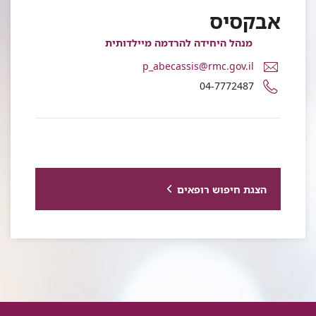
אבקסיס
מנהל היחידה להרדמה מיילדותית
דואר
p_abecassis@rmc.gov.il
אלקטרוני
מספר
04-7772487
ד"ר
טלפון
פיליפ
של
אבקסיס
ד"ר
פיליפ
אבקסיס
הצגת חיפוש רופאים