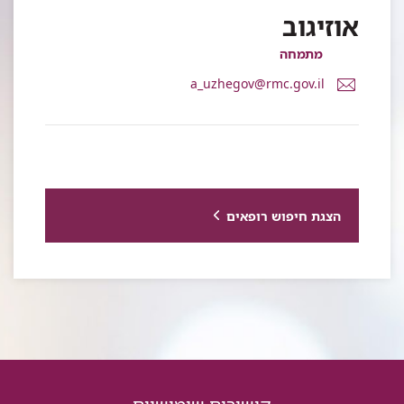
אוזיגוב
מתמחה
דואר
a_uzhegov@rmc.gov.il
אלקטרוני
ד"ר
ארסני
אוזיגוב
הצגת חיפוש רופאים