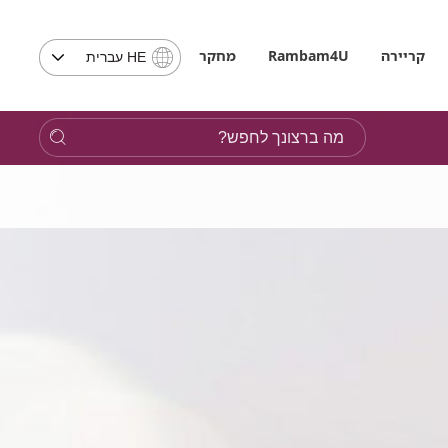
בחירת
קריירה
Rambam4U
מחקר
HE עברית
שפה
-
שים
מה
לב,
ברצונך
בבחירת
לחפש?
שפה
תועבר
לאתר
בשפה
המבוקשת