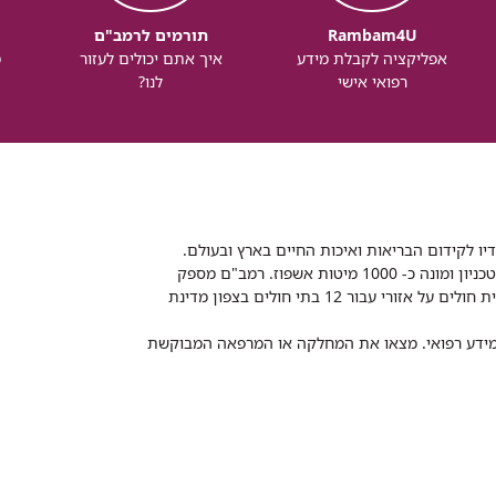
Rambam4U
תורמים לרמב"ם
אפליקציה לקבלת מידע
איך אתם יכולים לעזור
מ
רפואי אישי
לנו?
דיו לקידום הבריאות ואיכות החיים בארץ ובעולם.
רמב"ם הוא בית חולים ממשלתי אקדמי, המסונף לפקולטה לרפואה של הטכניון ומונה כ- 1000 מיטות אשפוז. רמב"ם מספק
שירותי רפואה לכ-2,700,000 תושבים, צה"ל וכוחות הביטחון, ומשמש כבית חולים על אזורי עבור 12 בתי חולים בצפון מדינת
 ומידע רפואי. מצאו את המחלקה או המרפאה המבוקשת