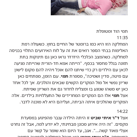
תמי הוד ומטופלת
11:35
המחלקה הזו היא כמו ברומטר של החיים בחוץ. כשעולה רמת
האלימות בבתי הספר רואים את זה על לוח האירועים התלוי בכניסה
למחלקה. כשהמצב הכלכלי הידרדר נראו כאן גם תינוקות בתת
תזונה בגלל מחסור בכסף. "הייתה אמא חד-הורית שהייתה מגיעה
לכאן עם הילדים רק כדי שיתנו להם אוכל ויהיה להם מקום לישון
עם מיטה, סדין ושמיכה", מספרת
תמי
. עם הזמן, מפתחים כאן
שריון נפשי אל מול המקרים הקשים שבאים והולכים. אך לכל אחד
כאן יש משהו שנוגע בו ומצליח לחדור גם את השריון שפיתח.
אצל
תמי
אלו הם המקרים המחרידים של התעללויות בילדים. אלה
המקרים שהולכים איתה הביתה, ועליהם היא לא מוכנה לדבר.
14:22
אצל
ד"ר איתי שביט
זו היתה הילדה ענבר מהפיגוע במסעדת
מקסים. "זה היה אירוע מכונן מבחינתי, לא יודע למה, אבל זה נחרט
אצלי מאוד קשה...". אגב, עד היום הוא שומר על קשר עם
המשפחה.
ד"ר איתי שביט
הוא מנהל המחלקה לרפואה דחופה