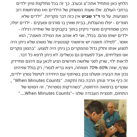
הלחץ כאן מתחיל אחה"צ ובערב. כך זה בכל מחלקות מיון ילדים
ברחבי העולם. אלו שעות המשחק של הילדים ואז מתרחשות רוב
הפגיעות. על פי
ד"ר שביט
אין כזה דבר מקריות. "ילדים שלא
חגורים - יפלו מהעגלות, בבית שאין בו סורגים ומעקים - ילדים יפלו,
היכן שמחזיקים מוצרי ניקיון בתוך בקבוקים של שתייה רגילה -
ילדים ישתו מהם. בכלל, אני לא אוהב את המילה תאונה", הוא
אומר. "למילה תאונה יש איזושהי קונוטציה של משהו שלא ניתן היה
למנוע אותו וחלק גדול מהמקרים כן ניתן היה למנוע.
"בהמון מקרים
אנו מצליחים, אבל לפעמים גם נכשלים. לא ניתן לרפא כל דבר.
לראות ילד, שרק לפני שלושה חודשים הגיע לכאן עם זיהום מחיידק
טורף, שזה 60%-70% תמותה, ויצא בריא לגמרי, רק בגלל שזיהינו
נכון את הבעיה ופעלנו נכון בשיתוף עם היחידה לטיפול נמרץ ילדים,
זה כיף אדיר ונותן הרבה כוח ותקווה.
"When Minutes Counts" ,
אומרים ברפואה הדחופה, "כשהדקות נספרות". זה המוטו של
התחום, תמצית העבודה שלנו –"When Minutes Counts…."