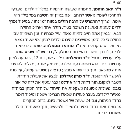
15:40
ד"ר יואב הופמן
, מתמחה שעושה תורנויות במלר"ד ילדים, מעדיף
להתרכז לעומק מאשר לרוחב. "פה במיון זה חשיבה במקביל" הוא
אומר, "צריך להתפרש על הרבה חולים בטווח זמן נתון. בטיפול נמרץ
ילדים לעומת זאת, זה חשיבה בטור, חולה אחד ואח"כ החולה
הבא.
"במיון אתה חייב להיות מאוד יעיל מבחינת זמן השהייה עם
החולה כי כל הזמן ממשיכים להיכנס ילדים למיון".מי שעוד נמצא
כאן על בסיס קבוע הוא
ד"ר מוחמד מסאלחה
, מומחה לרפואת
ילדים, ו"נדבך חשוב בהצלחת המחלקה", כפי
שד"ר שביט
אומר
עליו.
עכשיו, מטפל
ד"ר מסאלחה
בילדה אור, בת 12, שהגיעה למיון
עם שבר ביד. הוא משוחח עם הילדה, מצחיק אותה, מצליח להסיט
אותה מהכאב, תוך כדי שהוא מבצע סדציה (טשטוש עמוק), על מנת
לאפשר לאורטופד,
ד"​ר מרק אידלמן
, לבצע את פעולת החזרת
השבר למקום.תוך דקות
ד"ר אידלמן
כבר עוטף את ידה של אור
בגבס. פעולות מסוג זה משקפות את הייחוד של חדר המיון בביה"ח
'מאייר' לילדים. בעבר פעולות שכאלו הצריכו אשפוז וטיפול דומה
בחדר הניתוח, וגם 24 שעות של אשפוז. כיום, ברוב המקרים
מבצעים זאת בחדר המיון ב'מאייר' ולמעשה, תוך כשעתיים הילד
משוחרר לביתו.
16:30