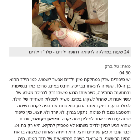
24 שעות במחלקה לרפואה דחופה ילדים - מלר"ד ילדים
מאת: טל ברק
04:30
יש סיפורים שרק במחלקת מיון ילדים אפשר לשמוע. כמו הילד ההוא
בן ה-10, ששחה להנאתו בבריכה, חובט במים, מרוכז כולו בנשימות
ובתנועות החתירה, כשבאותו הרגע מישהו זרק לבריכה מטבע של
עשר אגורות, שהחל לשקוע במים, משיק למסלול השחייה של הילד.
למזלו הרע, בדיוק באותו הרגע הוא פתח את הפה לקחת נשימה
והמטבע נכנס לו פנימה, נתקע בגרון, לא יורד ולא יוצא. מין סיפור
שכזה עם סיכוי אחד למיליון שזה יקרה.
וויויאן דקוואר
, זוכרת
שהוא הגיע למיון ילדים כשהוא לא מפסיק להקיא. היא רק בת 24
וכבר עובדת כאן שנתיים וחצי. היא הייתה האחות שביצעה בו את
המיון הראשוני, ה'טריאז'' בשפה המקצועית של חדר המיון. היה