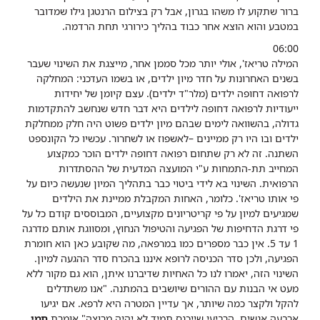
ברור שתקוע לו משהו בגרון, אבל רק בצילום הרנטגן גילו שמדובר
במטבע והוא הוצא אחר כבוד בהליך כירורגי תחת הרדמה.
06:00
המילה טריאז', אולי יותר מכל סממן אחר, מייצגת את השינוי שעבר
בשנים האחרונות על חדר מיון ילדים, או בשמו העדכני: המחלקה
לרפואה דחופה ילדים (מלר"ד ילדים). עצם קיומן של יחידות
ייעודיות לרפואה דחופה לילדים היא דבר חדש שנחשב להתקדמות
גדולה, בהשוואה לימים שבהם מיון ילדים פשוט היה חלק ממחלקת
ילדים ובו היו רק ממיינים –לאשפוז או לשחרור.
עכשיו כל הקונספט
השתנה. זה לא רק שתחום רפואה דחופה ילדים הוכר כמקצוע
המחייב תת-התמחות ע"י המועצה המדעית של ההסתדרות
הרפואית. השינוי בא לידי ביטוי כבר בתהליך המיון שנעשה כיום על
פי אותו טריאז'. כלומר, האחות המקבלת ממיינת את הילדים
שמגיעים למיון על פי קריטריונים מקצועיים, המבוססים קודם כל על
פי דרגת הדחיפות של הפגיעה והטיפול הנחוץ, ומסווגת אותם מדרגה
1 עד 5. אין כבר מספרים כמו במרפאה, מה שקובע כאן הוא חומרת
הפגיעה, ולכן סדר הכניסה לרופא איננו בהכרח סדר ההגעה למיון.
השינוי הזה, יאמרו לנו כל האחיות שדיברנו איתן, הוא גם מקור ללא
מעט אי הבנות עם ההורים שיושבים בהמתנה.
"אנו משתדלים
להקל ולקצר כמה שיותר, אך עדיין המטרה היא לרפא. אם יגיעו
ארבעה אנשים, הרביעי שייכנס תמיד לא יהיה מרוצה" אומרת
תמי