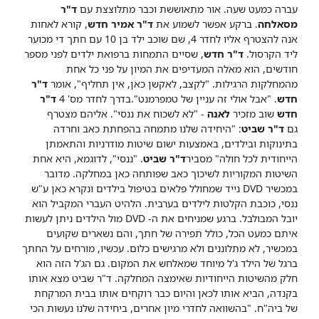
עברה כמעט שעה. אור מתאוששת וכבר מתלוצצת עם
ד"ר
מסאלחה
. ברקע אפשר לשמוע את
ד"ר אמיר חדש
, קורא לאחות
אנה להצטרף אליו לחדר 4, שם שוכב ילד בן 10 עם חתך די מכוער
ליד הקרסול.
ד"ר חדש
, שסיים התמחות ברפואת ילדים לפני מספר
חודשים, הוא מאלה המעדיפים את המיון על פני כל אחת
מהמחלקות הרגילות. "לקצב, לאקשן כאן, אין תחליף", אומר
ד"ר
חדש
. "אבל אולי זה עניין של טמפרמנט".
בדרך לחדר מס' 4
ד"ר
חדש
שוב מזכיר
לאנה
- "לא לשכוח את ננסי". אליהם מצטרף
גם
ד"ר שביט
: "היחידה שלנו מתמחה בהפחתת כאב וחרדה
בתינוקות ובילדים, באמצעות ישום שיטות מודרניות והתאמתן
הייחודית לכל חולה" מסביר
ד"ר שביט
.
"ננסי", לדוגמא, היא אחת
השיטות המקוריות לשיכוך כאב שפותחה כאן במחלקה. מדובר
במכשיר DVD נייד שמחולל פלאים בטיפול בילדים ונקרא כאן ע"ש
ננסי, כוכבת הקלטות לילדים בערבית. הלהיט העברי המקביל הוא
יובל המבולבל. ברגע שמניחים את ה- DVD מול הילדים ניתן לעשות
איתם כמעט הכל, כולל תפירה של חתך, והם נשארים שקועים
במכשיר, לא מתלוננים ולא מרגישים כלום.
עכשיו, מורחים על החתך
ברגל של הילד ג'ל מיוחד שמאלחש את המקום. גם הג'ל הזה הוא
חלק מהשיטות הייחודיות שאימצה המחלקה. ד"ר שביט מצא אותו
בקנדה, הביא אותו לכאן והיום כבר רוקחים אותו בבית המרקחת
של ביה"ח.
"בהשוואה לחדרי מיון אחרים, ביחידה שלנו נעשות הכי