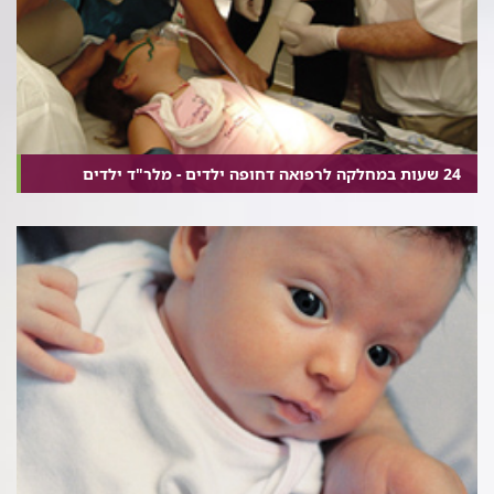
24 שעות במחלקה לרפואה דחופה ילדים - מלר"ד ילדים