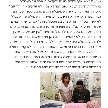
מגיעים כ-20 אלף ילדים בשנה.
"לעומת השגרה של העבודה
במחלקות הרגילות, כאן שום דבר לא צפוי, לא יודעים מה יילד יום"
אומרת
תמי
, תוך כדי שהיא מקבלת תינוק שהגיע עכשיו עם חום
גבוה. בעודה מרימה את השמיכה מהתינוק היא מגלה שהוא בכלל
לא קשור בסל-קל וזה מצית בה תסכול עצור. "אלה בדיוק הדברים
שניתן למנוע אותם". היא אומרת, ומזכירה שנפילות הם מהגורמים
היותר שכיחים שמביאים ילדים לחדר מיון. "אין יום שעובר שאין
מקרה כזה. רק לפני יומיים הייתה כאן אמא שישבה בהמתנה עם
ילד בעגלה, שלא היה קשור. אני בכלל הייתי בדרך לבדוק ילד אחר,
אבל בכל זאת התעכבתי ושאלתי אותה מדוע הילד לא קשור בעגלה
- אני פה לידו, אני משגיחה, היא ענתה לי. אבל אז, היא פתאום
הרימה את הראש והתחילה לבכות. בגלל זה באתי אליכם היום...
היא לחשה לי, כאילו מתביישת שמישהו ישמע אותה, הילד נפל
מהמיטה שלנו, שמתי אותו רק לשנייה והוא התגלגל..."