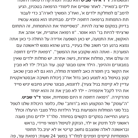
ילדים ב'מאייר'. לאחר שסיים את לימודי הרפואה בטכניון, הגיע
לרמב"ם למחלקת ילדים א', ואח"כ המשיך לארה"ב כדי לעבור
תת-התמחות ברפואה דחופה ילדים. מבחינתו הוא נמצא עכשיו
בדיוק במקום שרצה להיות. "כשסיימתי את ההתמחות, זה התחום
שרציתי להיות בו" הוא אומר. "זו רפואה אתגרית, אני אוהב את
האקשן, את התנועה, יש כאן השפעה אדירה על החולה כי כאן אתה
נמצא ברגע הכי חשוב שלו בעיניי, ברגע שהוא נפגש לראשונה עם
המערכת - ואתה הוא שקובע את ההמשך".
"רפואת ילדים דחופה
זה עולם אחר, מחלות אחרות, גישה אחרת. יש מחלות ילדים שאין
במבוגרים וההיפך. הילד איננו מבוגר קטן. עוד הבדל: ילד לא מבין
את הקשר בין חומרת כאב לחומרת מחלה, הוא גם לא מבין שכאב
קטן בטיפול בא למנוע כאב גדול אח"כ (יכולת חשיבה אבסטראקטית
עדיין לא קיימת בגיל צעיר). לדוגמא, מבוגר שיגיע מיובש יגיש מייד
את היד לקבל אינפוזיה – ילד לא מבין את זה והוא יפחד
מהדקירה.
"רפואה דחופה זו היום מומחיות, אומר
ד"ר שביט
.
"ה"עומק" של המקצוע הוא ב"רוחב" שלו, כלומר היכולת שלנו לטפל
בכל סוגי המחלות והפגיעות בגיל הילדות כולל מצבי הרעלה וכולל
ביצוע החייאה במקרים הקשים במיוחד. מלר"ד ילדים נותן מענה
ראשוני לכל תינוק או ילד, הנזקק לטיפול רפואי מיידי, בראש
ובראשונה לאלה שמצבם נחשב קריטי או לא יציב.
כל תחומי
המומחיות קיימים וזמינים למלר"ד במשך 24 שעות: רפואת עור, פה