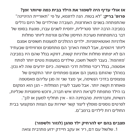
אז אולי עדיף היה לשמור את הילד בבית כמה שיותר זמן?
פרופ' בריק:
"לא בטוח. הנה לדוגמא, על פי "תאוריית ההיגיינה"
שהתפתחה בשנים האחרונות, העובדה שהילדים של היום גדלים
בסביבה הרבה יותר סטרילית, יחסית לשנים עברו, פוגעת בסופו של
דבר בהתפתחות מערכת החיסון שלהם וגורמת ליותר מחלות
אלרגיות ואוטואימוניות. ילדים ההולכים למעונות חשופים אמנם
ליותר זיהומים, אבל לטווח הארוך הם מתחסנים ומרוויחים שבעתיד
הם לא יפתחו מחלות אלרגיות קשות, דווקא בגלל שהם היו בסביבה
'מזוהמת'. בעבר למשל חשבו, שילדים במעונות נוטים יותר לפתח
אסטמה, בגלל ריבוי מחלות דרכי הנשימה. כיום יודעים שזה לא נכון.
במהלך שהותם במעון הם אמנם מפתחים יותר התקפים של
צפצופים בדרכי הנשימה, אך מצד שני זה מגן עליהם מאסטמה
מאוחרת וקשה יותר. אבל מעבר לעניין המחלות – הגן הוא המקום
בו הילד מתפתח לקראת היותו איש חברה, ורוכש מיומנויות שכליות,
רגשיות, וחברתיות. מהבחינה הזו - אין תחליף למעון או לגן".
לפרטים נוספים מומלץ ליצור קשר ישירות עם הצוות המקצועי בבית
החולים רות לילדים ברמב"ם.
מצבים בהם יש להרחיק ילד מהגן (לגזור ולשמור)
שלשול עם דם, ריר או עקב חיידק ידוע מתרבית צואה