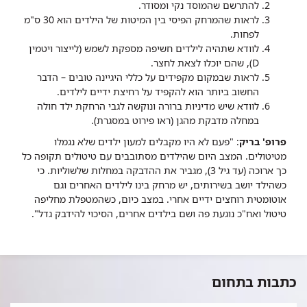
להתרשם שהמוסד נקי ומסודר.
לראות שהמרחק הפיסי בין המיטות של הילדים הוא 30 ס"מ
לפחות.
לוודא שתהיה לילדים חשיפה מספקת לשמש (לייצור ויטמין
D), שהם יוכלו לצאת לחצר.
לראות שבמקום מקפידים על כללי היגיינה טובים – הדבר
החשוב ביותר הוא להקפיד על רחיצת ידיים לילדים.
לוודא שיש מדיניות ברורה ונוקשה לגבי הרחקת ילד חולה
במחלה מדבקת מהגן (ראו פירוט במסגרת).
פרופ' בריק
: "פעם לא היו מקבלים למעון ילדים שלא נגמלו
מטיטולים. המצב היום שהילדים מסתובבים עם טיטולים תקופה כל
כך ארוכה (עד גיל 3), מגביר את ההדבקה במחלות שלשוליות. כי
כשהילד יושב בשירותים, יש מרחק בינו לילדים האחרים וגם
אוטומטית רוחצים ידיים אחרי. במצב כיום, כשהמטפלת מחליפה
טיטול ואח"כ נוגעת פה ושם בילדים אחרים, הסיכוי להידבק גדל".
כתבות בתחום