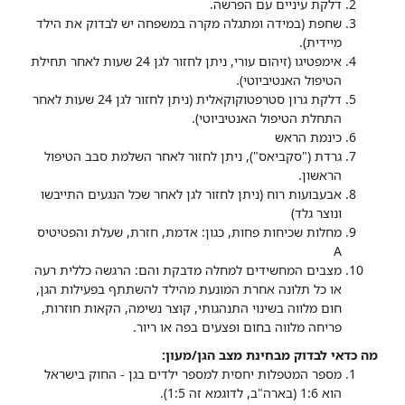
דלקת עיניים עם הפרשה.
שחפת (במידה ומתגלה מקרה במשפחה יש לבדוק את הילד
מיידית).
אימפטיגו (זיהום עורי, ניתן לחזור לגן 24 שעות לאחר תחילת
הטיפול האנטיביוטי).
דלקת גרון סטרפטוקוקאלית (ניתן לחזור לגן 24 שעות לאחר
התחלת הטיפול האנטיביוטי).
כינמת הראש
גרדת ("סקביאס"), ניתן לחזור לאחר השלמת סבב הטיפול
הראשון.
אבעבועות רוח (ניתן לחזור לגן לאחר שכל הנגעים התייבשו
ונוצר גלד)
מחלות שכיחות פחות, כגון: אדמת, חזרת, שעלת והפטיטיס
A
מצבים המחשידים למחלה מדבקת והם: הרגשה כללית רעה
או כל תלונה אחרת המונעת מהילד להשתתף בפעילות הגן,
חום מלווה בשינוי התנהגותי, קוצר נשימה, הקאות חוזרות,
פריחה מלווה בחום ופצעים בפה או ריור.
מה כדאי לבדוק מבחינת מצב הגן/מעון:
מספר המטפלות יחסית למספר ילדים בגן - החוק בישראל
הוא 1:6 (בארה"ב, לדוגמא זה 1:5).