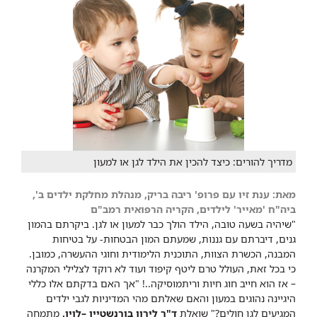
מדריך להורים: כיצד להכין את הילד לגן או למעון
מאת:
ענת זיו
עם
פרופ' ריבה בריק, מנהלת
מחל​קת ילדים ב',
ביה"ח 'מאייר' לילדים, הקריה הרפואית רמב"ם
"שיהיה בשעה טובה, הילד הולך כבר למעון או לגן. ביקרתם בהמון
גנים, דיברתם עם גננות, שמעתם המון הבטחות- על בטיחות
המבנה, הכשרת הצוות, התוכנית הלימודית וחוגי ההעשרה, כמובן.
כי בכל זאת, העולל טרם ליטף קיפוד ועוד לא רוקד לצלילי המקרנה
– אז הוא חייב חוג חיות וריתמוסיקה..!
"אך האם בדקתם אלו כללי
היגיינה נהוגים במעון והאם שאלתם מהי המדיניות לגבי ילדים
המגיעים לגן חולים?" שואלת
ד"ר לירון בורנשטיין –לוין,
מתמחה