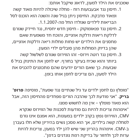
שמכניס את הילד למעון, לדאוג שיקבל אותם:
חיסון נגד אבעבועות רוח - מחלה שיכולה להיות מאוד קשה
ומאוד מדבקת. החיסון ניתן בגיל שנה והשנה הוא הוכנס לסל
הבריאות לילדים שנולדו החל מה-1.1.2007.
חיסון נגד פנאומוקוק - חיסון חדש יחסית, נגד חיידק שגורם
לדלקת ריאות ודלקת אוזניים, והוכח חד משמעית שאם
מחסנים את הילדים יש פחות מחלות ריאה ודלקות אוזניים,
שהן בדיוק המחלות מהן סובלים ילדי המעון.
חיסון נגד רוטה וירוס– זהו הווירוס שגורם לשלשול קשה
ביותר והוא שכיח בעיקר בחורף. יש לחסן את התינוק בגיל 6
שבועות. כך שאם הורים יודעים שהם מתכוננים להכניס את
הילד למעון, הם צריכים לחסן אותו בזמן.
"מומלץ גם לחסן ילדים עד גיל שנתיים נגד שפעת", מוסיפה
פרופ'
בריק
. "אני מודעת לכך שהרבה הורים מפחדים מהחיסון הזה, אבל
הוא מאוד מומלץ – אין מה לחשוש ממנו.
"אימהות צריכות להיות גם מודעות לסכנות של הווירוס שנקרא
CMV, הווירוס נפוץ בקרב ילדים במעונות, הוא אמנם אינו גורם
למחלה קשה בילדים, אך הוא מסכן נשים בהיריון שלא חלו בעברן
ב-CMV. אימהות בהריון שני שיש להן ילד במעון, צריכות להיות
ערות לכך ולחזור על בדיקת רמת נוגדנים בדמן".