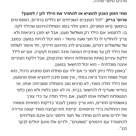
מדגים סימני מחלה.
מתי הזמן הנכון להוציא או להחזיר את הילד לגן / למעון?
פרופ' בריק
: "לכל המצבים השכיחים יש כללים ברורים, המפורטים
בהמשך (ראו מסגרת). הזמן תלוי בסוג המחלה/זיהום שהילד לקה
בו. לדוגמא: אם הילד רק משלשל מעט, אבל יש תוכן ביציאות ולא
צריך להחליף לו כל חצי שעה טיטול – הוא יכול להיות במעון. במצב
של שלשולים דמיים, שנובעים לרב מזיהום חיידקי, חל איסור לשלוח
את הילד לגן עד שתרבית הצואה אינה הופכת לעקרה. אם יש לילד
דלקת עיניים (אחת מהמחלות היותר מדבקות), אבל דלקת העיניים
איננה מוגלתית – הוא יכול להישאר במעון.
"באופן כללי ניתן לומר כי אם ילד עם מחלת חום מתנהג כרגיל, הוא
פעיל ושמח והכל נראה בסדר, אין שום סיבה להוציא אותו מהמעון.
אם הילד חולה מאוד, לא מרגיש טוב והמחלה משביתה אותו, אז
בוודאי שעדיף לו להישאר בבית. זה לא הוגן כלפיו ולא הוגן כלפי
המטפלות לשלוח אותו למעון. אם הילד חולה עד כדי צורך
באשפוזים חוזרים, הוא צריך כמובן לעבור בדיקות רפואיות ונשאיר
את ההחלטה בידי הרופאים. קיימת תת-קבוצה מאוד קטנה ונדירה
של ילדים שיש להם מחלה של חסר חיסוני והם אינם מצליחים
להתמודד עם זיהומים "פשוטים". ילדים אלו אינם יכולים לבקר
בגן".