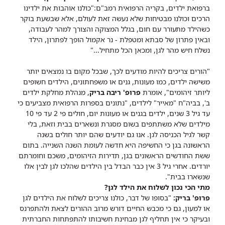
ברפואת ילדים, בקריה הרפואית רמב"ם:"כולנו אוהבות את ילדינו
הרכים וכולנו מבטיחות שלא נעשה זאת לעולם, אלא שבשעת בוקר
כשהילד מתעורר עם חום, בגלל המצוקה והצורך למהר לעבודה,
ובאין פתרון של סבתא ומטפלת - נר אקמול הופך לפתרון, הילד
נשלח חיש מהר לגן, ומכאן הכל מתחיל..."
"הורים צריכים להיות מודעים לכך, שבכל מקום בו נמצאים יותר
משישה ילדים, כמו מעונות, גנים או משפחתונים, הילדים חשופים
ליותר זיהומים", אומרת
פרופ' ריבה בריק
, מנהלת מחלקת ילדים
ב', בביה"ח "מאייר" לילדים, "נתונים בספרות הרפואית מצביעים כי
עד גיל 3 שנים, ילדים בגנים או מעונות יום, חולים פי 2 עד פי 10
מילדים שלא משתתפים בשום מסגרת ונשארים בבית וזאת, בלי
קשר לגיל הכניסה לגן. אנו גם יודעים שהם יותר חולים בשנה
הראשונה בגן כי החשיפה היא חדשה לעומת השנה השנייה. בתום
ששת החודשים הראשונים בגן, תדירות הזיהומים, משכם וחומרתם
יורדים. אחרי גיל 3 אין כבר הבדל בין הילדים שהלכו לגן לבין אלו
שנשארו בבית".
מתי הכי נכון לשלוח את הילד לגן?
פרופ' בריק:
"בסופו של דבר, כולנו צריכים לשלוח את הילדים לגן
או למעון, גם כי מכבש החיים דורש מרוב ההורים לצאת ולהתפרנס
ובעיקר כי אין תחליף לגן מבחינת חשיבותו להתפתחות החברתית