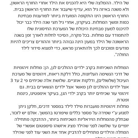
של הילד. ההמלצה שלי היא להכניס את הילד אחרי החורף הראשון,
ולא משנה באיזה גיל הוא, עדיף שיעבור את החורף הראשון בבית.
החורף הראשון הינו התקופה המועדת ביותר לפורענות מבחינת
כמות ומשך המחלות. בעיקרון, אחרי גיל חצי שנה הילד כבר יכול
להיכנס למעון מבחינת היכולת של המערכת החיסונית שלו
להתמודד עם מחלות. בכל מקרה, הסיכוי לחלות לאורך זמן בשנה
הראשונה של הילד במעון הינה גבוהה ביותר וההורים צריכים להיות
מודעים ומוכנים לכך ולהתארגן מראש, כדי למצוא סידור לילד
החולה".
המחלות השכיחות בקרב ילדים ההולכים לגן, הן: מחלות זיהומיות
של דרכי הנשימה העליונות, כולל דלקת ריאות, זיהומים של מערכת
העיכול (שלשולים), ודלקות אוזניים. שלושת אלה שכיחים פי 2 עד 3
אצל ילדים ההולכים לגן מאשר אצל ילדים הנשארים בבית. גם
זיהומי עור שכיחים יותר בקרב ילדי הגן, בעיקר אימפטיגו, כינמת
ופטרת.
מחלות זיהומיות מועברות מילד לילד במספר דרכים, חלקן ניתן
למנוע ע"י שמירה על מספר כללים שיפורטו בהמשך. אולם יש לזכור,
שבחלק מהמחלות הויראליות השכיחות ביותר, ההדבקה מתחילה
יומיים עד שלושה לפני שהילד מציג איזשהו סימפטום אפשרי של
המחלה והילדים מתחילים להדביק אחד את השני עוד לפני שהילד