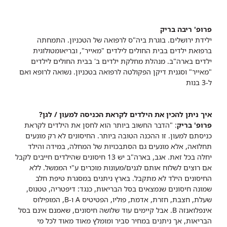
פרופ' ריבה בריק
ילידת ירושלים. בוגרת ביה"ס לרפואה של הטכניון. התמחתה
ברפואת ילדים בבית החולים לילדים "מאייר", ובריאומטולוגית
ילדים בארה"ב. מנהלת מחלקת ילדים ב' בבית החולים לילדים
"מאייר" וסגנית דיקן הפקולטה לרפואה בטכניון. נשואה לרופא ואם
ל-3 בנות
איך ניתן להכין את הילדים לקראת הכניסה למעון / לגן?
פרופ' בריק
: "הדבר החשוב ביותר הוא לחסן את הילדים לקראת
כניסתם למעון. זו ההכנה הטובה ביותר. החיסונים לא רק מונעים
תחלואה, אלא מונעים גם הסתבכויות של המחלה, במידה והילד
יחלה בכל זאת. אגב, בארה"ב יש 13 חיסונים שהילדים חייבים לקבל
אם רוצים לשלוח אותם לגנים/מעונות מוכרים ע"י הממשל. ללא
החיסונים הילד לא מתקבל. בארץ ניתנים במסגרת טיפת חלב
שמונה חיסונים שנמצאים בסל הבריאות, כנגד: דיפטריה, טטנוס,
שעלת, חצבת, חזרת, אדמת, פוליו, הפטיטיס A ו-B, המופילוס
אינפלואנזה B. אבל קיימים עוד שלושה חיסונים, שאמנם אינם בסל
הבריאות, אך ניתנים במחיר סביר ומומלץ מאוד מאוד לכל מי