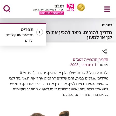
פתח
כתבות
תפריט
מדריך להורים: כיצד להכין את הילד
מרפאת אונקולוגיה
לגן או למעון
ילדים
תפריט
רכיב
הקריה הרפואית רמב"ם
פורסם:
שיתוף
1 בנובמבר, 2008
ילדים עד גיל 3 שנים, שילכו לגן או למעון, יחלו פי 2 עד פי 10
מילדים שגדלים בבית, והם עלולים להדביק אחד את השני עוד לפני
שהסימפטומים נראים לעין. איך נכין את הילד לקראת הגן, מתי יש
להשאירו בבית ומתי אפשר לשלוח אותו למעון? מסתבר שקיימים
כללים ברורים והרי הם לפניכם​