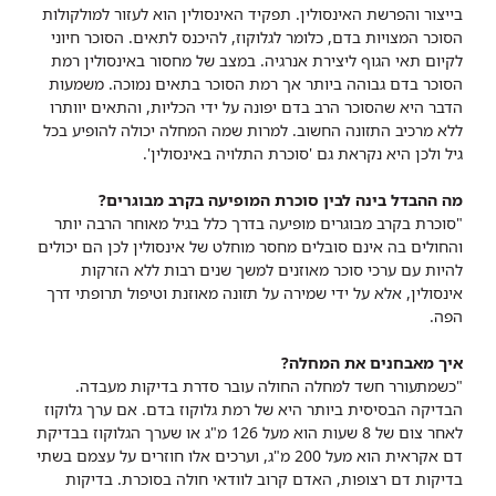
בייצור והפרשת האינסולין. תפקיד האינסולין הוא לעזור למולקולות
הסוכר המצויות בדם, כלומר לגלוקוז, להיכנס לתאים. הסוכר חיוני
לקיום תאי הגוף ליצירת אנרגיה. במצב של מחסור באינסולין רמת
הסוכר בדם גבוהה ביותר אך רמת הסוכר בתאים נמוכה. משמעות
הדבר היא שהסוכר הרב בדם יפונה על ידי הכליות, והתאים יוותרו
ללא מרכיב התזונה החשוב. למרות שמה המחלה יכולה להופיע בכל
גיל ולכן היא נקראת גם 'סוכרת התלויה באינסולין'.
מה ההבדל בינה לבין סוכרת המופיעה בקרב מבוגרים?
"סוכרת בקרב מבוגרים מופיעה בדרך כלל בגיל מאוחר הרבה יותר
והחולים בה אינם סובלים מחסר מוחלט של אינסולין לכן הם יכולים
להיות עם ערכי סוכר מאוזנים למשך שנים רבות ללא הזרקות
אינסולין, אלא על ידי שמירה על תזונה מאוזנת וטיפול תרופתי דרך
הפה.
איך מאבחנים את המחלה?
"כשמתעורר חשד למחלה החולה עובר סדרת בדיקות מעבדה.
הבדיקה הבסיסית ביותר היא של רמת גלוקוז בדם. אם ערך גלוקוז
לאחר צום של 8 שעות הוא מעל 126 מ"ג או שערך הגלוקוז בבדיקת
דם אקראית הוא מעל 200 מ"ג, וערכים אלו חוזרים על עצמם בשתי
בדיקות דם רצופות, האדם קרוב לוודאי חולה בסוכרת. בדיקות