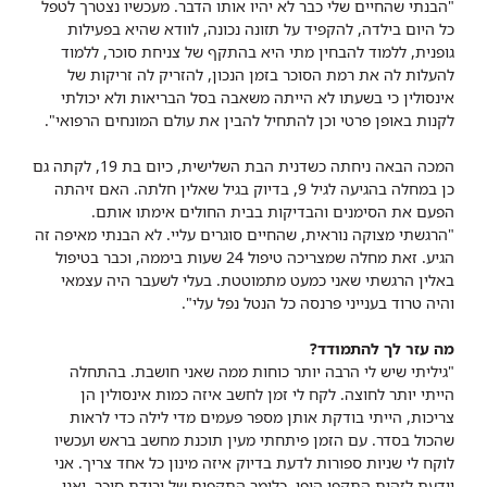
"הבנתי שהחיים שלי כבר לא יהיו אותו הדבר. מעכשיו נצטרך לטפל
כל היום בילדה, להקפיד על תזונה נכונה, לוודא שהיא בפעילות
גופנית, ללמוד להבחין מתי היא בהתקף של צניחת סוכר, ללמוד
להעלות לה את רמת הסוכר בזמן הנכון, להזריק לה זריקות של
אינסולין כי בשעתו לא הייתה משאבה בסל הבריאות ולא יכולתי
לקנות באופן פרטי וכן להתחיל להבין את עולם המונחים הרפואי".
המכה הבאה ניחתה כשדנית הבת השלישית, כיום בת 19, לקתה גם
כן במחלה בהגיעה לגיל 9, בדיוק בגיל שאלין חלתה. האם זיהתה
הפעם את הסימנים והבדיקות בבית החולים אימתו אותם.
"הרגשתי מצוקה נוראית, שהחיים סוגרים עליי. לא הבנתי מאיפה זה
הגיע. זאת מחלה שמצריכה טיפול 24 שעות ביממה, וכבר בטיפול
באלין הרגשתי שאני כמעט מתמוטטת. בעלי לשעבר היה עצמאי
והיה טרוד בענייני פרנסה כל הנטל נפל עלי".
מה עזר לך להתמודד?
"גיליתי שיש לי הרבה יותר כוחות ממה שאני חושבת. בהתחלה
הייתי יותר לחוצה. לקח לי זמן לחשב איזה כמות אינסולין הן
צריכות, הייתי בודקת אותן מספר פעמים מדי לילה כדי לראות
שהכול בסדר. עם הזמן פיתחתי מעין תוכנת מחשב בראש ועכשיו
לוקח לי שניות ספורות לדעת בדיוק איזה מינון כל אחד צריך. אני
יודעת לזהות התקפי היפו, כלומר התקפים של ירידת סוכר, ואני