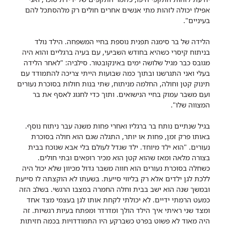
אפילו יכולה לזהות מתי אנשים אחרים חולים רק מלהסתכל להם
בעיניים".
הלידה של בר סימנה תפנית נוספת בחיי המשפחה. הילד נולד
בניתוח קיסרי כשהיא בחודש השביעי, עם בעיה ברגליים והוא היה
מגובס כבר מגיל שלושה ימים באינקובטור. סילביה: "לאחר הלידה
בעלי ואני התגרשנו ובתוך כמה שבועות הייתי צריכה להתמודד עם
תינוק קטן וחולה, החלמה מניתוח, שתי בנות חולות בסוכרת נעורים
ועם משבר עמוק בחיי הנישואים. ותוך כדי לחגוג לאסף את בר
המצווה שלו".
בגיל שנתיים נותח בר ברגליו ואחרי פחות משנה עבר ניתוח נוסף.
באותו פרק זמן, פחות או יותר, התגלה שגם הוא חולה בסוכרת
נעורים. "הוא ילד מיוחד. ילד שגדל לעולם בלי אבא שנוכח בבית
בצורה מלאה ומאז שהוא קטן הוא מכיר רופאים ובתי חולים.
כשחלה בסוכרת נעורים הוא חווה משבר גדול מכיוון שלא יכול היה
ללכת לגן ילדים אלא רק בליווי סייעת. בשעתו לא הוקצתה לו סייעת
ובמשך שנה הוא ישב בבית וחלה החמרה במצבו הרגשי. בשלב הזה
כמעט הרמתי ידיים. לא יכולתי לקחת אותו לגן בעצמי מצד אחד
ומצד שני ראיתי איך הילד הולך ומדרדר ומפתח בעיות רגשיות. זה
היה מאוד לא פשוט בפרט כשברקע היו התמודדויות בכמה חזיתות