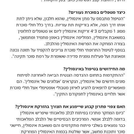
כיצד מטפלים בסוכרת נעורים?
"הטיפול מתבסס על מתן אינסולין, שהוא חלבון, שלא ניתן לתת
אותו דרך הפה, אלא בזריקות תת עוריות. בדרך כלל חולי סוכרת
מסוג 1 מקבלים 3־4 זריקות אינסולין ליום או מטופלים לחלופין
במשאבת אינסולין, המזליפה אינסולין באופן מתמיד ומתמשך,
בצורה המחקה את הפרשת האינסולין מהלבלב.
בנוסף לטיפול התרופתי חולי סוכרת צריכים להקפיד על תזונה נכונה
ומאוזנת ועל פעילות גופנית סדירה ששומרת על רמת סוכר תקינה".
מה החידושים בטיפול באינסולין?
"ההתקדמות בתחום ההנדסה הגנטית הביאה לאחרונה לפיתוח
סוגים חדשים של אינסולין, הנקראים 'אנלוגים של אינסולין'. הם
מאפשרים לרופאים להגיע לאיזון מטבולי אופטימלי אצל חולי סוכרת
אשר תלויים באינסולין לתפקודם התקין".
האם צפוי פתרון קבוע שיימנע את הצורך בהזרקת אינסולין?
"כיום המחקר מתרכז בפיתוח לבלב מלאכותי שיפריש אינסולין
בדומה ללבלב אנושי. המרכיבים הבסיסיים של הלבלב המלאכותי
כבר נמצאים בשלבי פיתוח מתקדמים והם משאבת אינסולין, חיישני
סוכר ותוכנת מחשב, אשר שולטת בכמות האינסולין המוזרקת