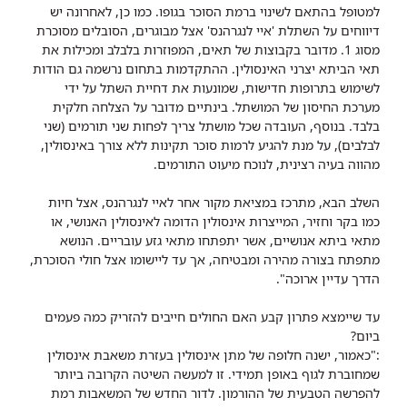
למטופל בהתאם לשינוי ברמת הסוכר בגופו. כמו כן, לאחרונה יש
דיווחים על השתלת 'איי לנגרהנס' אצל מבוגרים, הסובלים מסוכרת
מסוג 1. מדובר בקבוצות של תאים, המפוזרות בלבלב ומכילות את
תאי הביתא יצרני האינסולין. ההתקדמות בתחום נרשמה גם הודות
לשימוש בתרופות חדישות, שמונעות את דחיית השתל על ידי
מערכת החיסון של המושתל. בינתיים מדובר על הצלחה חלקית
בלבד. בנוסף, העובדה שכל מושתל צריך לפחות שני תורמים (שני
לבלבים), על מנת להגיע לרמות סוכר תקינות ללא צורך באינסולין,
מהווה בעיה רצינית, לנוכח מיעוט התורמים.
השלב הבא, מתרכז במציאת מקור אחר לאיי לנגרהנס, אצל חיות
כמו בקר וחזיר, המייצרות אינסולין הדומה לאינסולין האנושי, או
מתאי ביתא אנושיים, אשר יתפתחו מתאי גזע עובריים. הנושא
מתפתח בצורה מהירה ומבטיחה, אך עד ליישומו אצל חולי הסוכרת,
הדרך עדיין ארוכה".
עד שיימצא פתרון קבע האם החולים חייבים להזריק כמה פעמים
ביום?
:"כאמור, ישנה חלופה של מתן אינסולין בעזרת משאבת אינסולין
שמחוברת לגוף באופן תמידי. זו למעשה השיטה הקרובה ביותר
להפרשה הטבעית של ההורמון. לדור החדש של המשאבות רמת