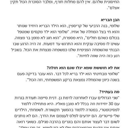
החיסונית שלהם. אין להם מחלות חורף, ומלבד הסוכרת הכול תקין
אצלם".
הבן הבריא
שלומי, בנה הרביעי של קריספין, הוא הילד הבריא היחיד שנותר
והוא חי בצל המחלה של אחיו. "שלומי הוא ילד מקסים שמטפל
בכולם כשהם חולים", היא מספרת, "הוא חגג לא מזמן בר מצווה.
עשינו לו מסיבה ענקית והוא התרגש עד דמעות. זה היה הרגע שבו
הבנתי שהשמחה הפנימית שלנו כמשפחה מנצחת את הכול. בשביל
רגע כזה היה שווה לחיות".
את לא חוששת שמא יגלו שגם הוא חולה?
"שלומי מבחינתי הוא ילד בריא לכל דבר. הוא עובר בדיקה פעם
בשנה כיוון שהמחלה נמצאת ברקע המשפחתי, וזה הכול".
מה בעתיד?
"שני הגדולים עברו לאחרונה לרמת גן. דנית סיימה תעודת בגרות
עם 30 יחידות וזה בכלל לא מובן מאליו. היא מתחילה ללמוד
לפסיכומטרי, במטרה ללמוד בהמשך תקשורת. לשמחתי, הילדים
שלי פייטרים. הם יודעים לפלס לעצמם את הדרך. הם לא נותנים
לשום דבר לעצור אותם והם בוגרים בהרבה מגילם. כשאני רואה
אותם אני יודעת שהמאבקים שלי לא היו לשווא, זה פרי עמלי".