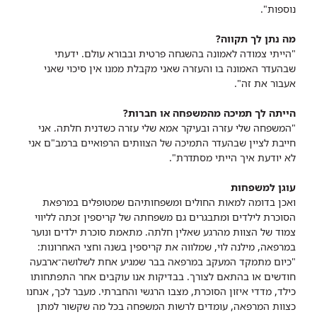
נוספות".
מה נתן לך תקווה?
"הייתי צמודה לאמונה בהשגחה פרטית ובבורא עולם. ידעתי
שבהעדר האמונה בו והעזרה שאני מקבלת ממנו אין סיכוי שאני
אעבור את זה".
הייתה לך תמיכה מהמשפחה או חברות?
"המשפחה שלי עזרה ובעיקר אמא שלי עזרה כשדנית חלתה. אני
חייבת לציין שבהעדר התמיכה של הצוותים הרפואיים ברמב"ם אני
לא יודעת איך הייתי מסתדרת".
עוגן למשפחות
ואכן בדומה למאות החולים ומשפחותיהם שמטופלים במרפאת
הסוכרת לילדים ומתבגרים גם משפחתה של קריספין זכתה לליווי
צמוד של הצוות מהרגע שאלין חלתה. מתאמת סוכרת ילדים ונוער
במרפאה, מילנה לוי, שמלווה את קריספין בשנה וחצי האחרונות:
"כיום מתמקד המעקב במרפאה בבר שמגיע אחת לשלושה־ארבעה
חודשים או בהתאם לצורך. בבדיקות אנו עוקבים אחר התפתחותו
כילד, מדדי איזון הסוכרת, מצבו הרגשי והחברתי. מעבר לכך, אנחנו
כצוות המרפאה, עומדים לרשות המשפחה בכל מה שקשור למתן