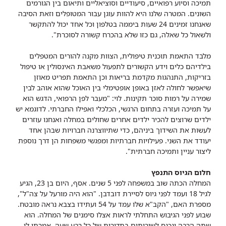
תמיכה וסיוע רפואיים, סיעודיים וסוציאליים ותיאום בין הגורמים
השונים. המטרה שלנו היא להוות עוגן עבור המטופלים וזאת הסיבה
שאנחנו זמינים 24 שעות ביממה בטלפון וכל אחד יכול להתקשר
ולשאול כל שאלה, גם כזו שלא בהכרח קשורה לסוכרת".
מלבד התאמת תוכנית טיפולית, הצוות מקנה להורים המטפלים
בילדיהם כלים וידע הקשורים לתפעול משאבת האינסולין או טיפול
בזריקות, התנהגות מקדמת בריאות וכן התאמת תפריט מאוזן
שיאפשר לחולה לאזן באופן אופטימלי בין האוכל שהוא אוהב לבין
שמירה על רמות סוכר תקינות. לוי: "מעבר לפן הרפואי, הדגש הוא
על תמיכה ועזרה בתחום הרגשי, הכלכלי ואפילו החברתי. לדוגמא יש
ילדים שרוצים להכיר ילדים אחרים שחולים במחלה ואנחנו עוזרים
לעשות את השידוך ביניהם, כדי שתיווצרנה חברויות שבהן אחד
יעודד את השני. פעילויות חברתיות ומפגשי משפחות הן דרך נוספת
ליצור עניין ותמיכה חברתית".
חלום הגיוס התנפץ
המחלה הכתה שוב במשפחה לפני 5 שנים. אסף, היום בן 23, הגיע
לגיל 18 ועמד לפני גיוס לסיירת דובדבן. "הוא היה מורעל על צה"ל",
מספרת האם, "הקב"א שלו עמד על 54 ועתידו בצבא נראה מובטח.
שבוע לפני הגיבוש התחלתי לראות אצלו סימנים של המחלה. הוא
שתה הרבה ונכנס לשירותים בתדירות של כל רבע שעה. אמרתי לו