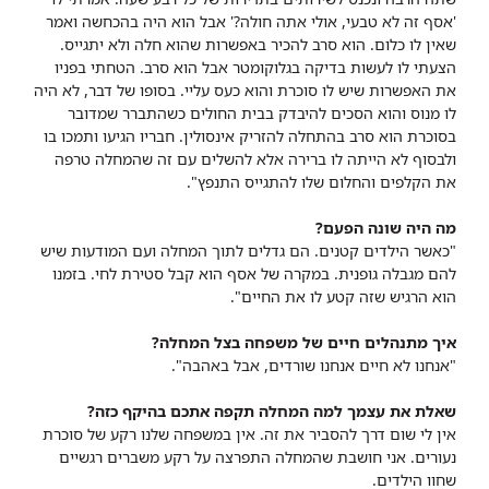
'אסף זה לא טבעי, אולי אתה חולה?' אבל הוא היה בהכחשה ואמר
שאין לו כלום. הוא סרב להכיר באפשרות שהוא חלה ולא יתגייס.
הצעתי לו לעשות בדיקה בגלוקומטר אבל הוא סרב. הטחתי בפניו
את האפשרות שיש לו סוכרת והוא כעס עליי. בסופו של דבר, לא היה
לו מנוס והוא הסכים להיבדק בבית החולים כשהתברר שמדובר
בסוכרת הוא סרב בהתחלה להזריק אינסולין. חבריו הגיעו ותמכו בו
ולבסוף לא הייתה לו ברירה אלא להשלים עם זה שהמחלה טרפה
את הקלפים והחלום שלו להתגייס התנפץ".
מה היה שונה הפעם?
"כאשר הילדים קטנים. הם גדלים לתוך המחלה ועם המודעות שיש
להם מגבלה גופנית. במקרה של אסף הוא קבל סטירת לחי. בזמנו
הוא הרגיש שזה קטע לו את החיים".
איך מתנהלים חיים של משפחה בצל המחלה?
"אנחנו לא חיים אנחנו שורדים, אבל באהבה".
שאלת את עצמך למה המחלה תקפה אתכם בהיקף כזה?
אין לי שום דרך להסביר את זה. אין במשפחה שלנו רקע של סוכרת
נעורים. אני חושבת שהמחלה התפרצה על רקע משברים רגשיים
שחוו הילדים.