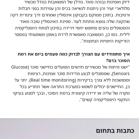
דיוק ואמינות גבוהה מאד. גודלן של המשאבות כגודל מכשיר
סלולארי זעיר והן ניתנות לנשיאה בכיס והן עמידות בפני חבלות
ורטיבות. בתוכן ממוקם בקבוקון אינסולין שמוזרם דרך צינורית דקה
שהקצה שלה נמצא מתחת לעור. ספיגת האינסולין טובה מאוד
והמטופלים נהנים מחופש יחסי וירידה בסיכון לפתח היפוגליקמיה
לילית. כמו כן, המשאבה מאפשרת לרדת באופן משמעותי במספר
הזריקות היומיות הנחוצות".
איך מתמודדים עם הצורך לבדוק כמה פעמים ביום את רמת
הסוכר בדם?
"ישנו פיתוח של מכשירים חדשים הפועלים כחיישני סוכר (Glucose
Sensors), שמסוגלים לבצע מדידות סוכר אמינות, רציפות
וממושכות ללא צורך בדקירות (Real time monitoring). יתר על
כן, החיישנים יכולים לשמש כמערכת התראה אשר תתריע בכל
מקרה של עליה או ירידה קיצונית ברמת הסוכר, ובכך למנוע בעיקר
התקפי היפוגליקמיה קשים".
כתבות בתחום