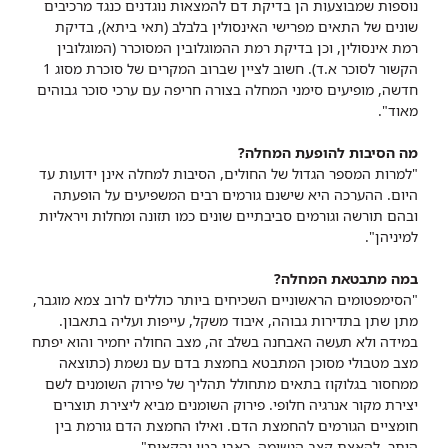
נוספות שמבוצעות הן בדיקת דם להמצאות נוגדנים כנגד מרכיבים
שונים של התאים מפרישי האינסולין בלבלב (תאי ביתא), בדיקת
רמת אינסולין, וכן בדיקת רמת ההמוגלובין המסוכרר (המוגלובין
הקשור לסוכר א.ד). חשוב לציין שברוב המקרים של סוכרת מסוג 1
חדשה, מופיעים סימני המחלה בצורה חריפה עם ערכי סוכר גבוהים
מאוד".
מה הסיבות להופעת המחלה?
"למרות המספר הגדול של החולים, הסיבות למחלה אינן ידועות עד
היום. ההערכה היא שישנם גורמים רבים המשפיעים על הופעתה
ובהם תורשה וגורמים סביבתיים שונים כמו תזונה ומחלות ויראליות
למיניהן".
במה מתבטאת המחלה?
"הסימפטומים הראשוניים השכיחים ביותר כוללים לרוב צמא מוגבר,
מתן שתן בתדירות גבוהה, איבוד משקל, עייפות ועליה בתאבון.
במידה ולא תעשה האבחנה בשלב זה, מצב החולה יחמיר והוא יפתח
מצב מטבולי מסוכן המתבטא בחמצת בדם עם נשמת (כתוצאה
ממחסור בגלוקוז בתאים מתחולל תהליך של פירוק השומנים לשם
יצירת מקור אנרגיה חלופי. פירוק השומנים מביא ליצירת תוצרים
חומציים הגורמים להחמצת הדם. ואילו החמצת הדם גורמת בין
היתר, להאצת קצב הנשימה, כאבי בטן והקאות".