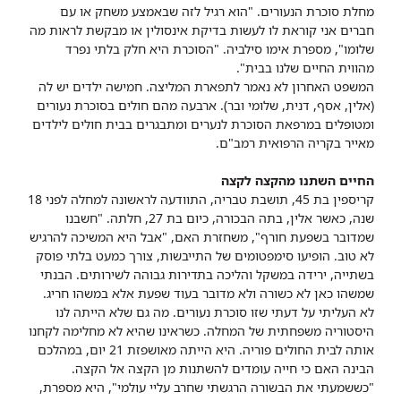
מחלת סוכרת הנעורים. "הוא רגיל לזה שבאמצע משחק או עם
חברים אני קוראת לו לעשות בדיקת אינסולין או מבקשת לראות מה
שלומו", מספרת אימו סילביה. "הסוכרת היא חלק בלתי נפרד
מהווית החיים שלנו בבית".
המשפט האחרון לא נאמר לתפארת המליצה. חמישה ילדים יש לה
(אלין, אסף, דנית, שלומי ובר). ארבעה מהם חולים בסוכרת נעורים
ומטופלים במרפאת הסוכרת לנערים ומתבגרים בבית חולים לילדים
מאייר בקריה הרפואית רמב"ם.
החיים השתנו מהקצה לקצה
קריספין בת 45, תושבת טבריה, התוודעה לראשונה למחלה לפני 18
שנה, כאשר אלין, בתה הבכורה, כיום בת 27, חלתה. "חשבנו
שמדובר בשפעת חורף", משחזרת האם, "אבל היא המשיכה להרגיש
לא טוב. הופיעו סימפטומים של התייבשות, צורך כמעט בלתי פוסק
בשתייה, ירידה במשקל והליכה בתדירות גבוהה לשירותים. הבנתי
שמשהו כאן לא כשורה ולא מדובר בעוד שפעת אלא במשהו חריג.
לא העליתי על דעתי שזו סוכרת נעורים. מה גם שלא הייתה לנו
היסטוריה משפחתית של המחלה. כשראינו שהיא לא מחלימה לקחנו
אותה לבית החולים פוריה. היא הייתה מאושפזת 21 יום, במהלכם
הבינה האם כי חייה עומדים להשתנות מן הקצה אל הקצה.
"כששמעתי את הבשורה הרגשתי שחרב עליי עולמי", היא מספרת,