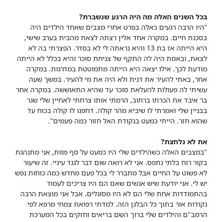
בכל השנים האלה מה היה הרגע שנשברת?
"היו הרבה רגעים כאלה בפרט אחרי מצבים שאחד הילדים היה
בסכנת חיים. במקרה אחד אלין רצתה לצאת מהבית בערב שישי,
היא הייתה אז בת 13 והיא נראתה לי לא בסדר. הפצרתי בה לא
לצאת, ובאמת היה לה התקף של צניחת סוכר והיא בכלל לא הייתה
מודעת לכך. אילו יצאה היא הייתה מתמוטטת במדרגות. במקרה
אחר, באתי להעיר את דנית ולא היה את מי להעיר. במשך שעה
עשיתי לה פעולות להעלאת סוכר עד שהיא התאוששה. במקרה אחר
בר איבד את הכרתו ברחוב, הרמתי אותו צרחתי לאחיין שלי שגר
בבניין שלי ואמרתי לו שיביא מהר קולה. דחפנו לו קולה בכוח עד
שהוא חזר. הייתי כמעט בנקודת האל חזור כמה פעמים".
את לא נלחצת?
"במצבים האלה כשהילדים שלי היו כמעט על סף מוות, אני מתנהגת
בקור רוח בלתי נתפס. אני לא רואה שום דבר לנגד עיניי. זה שיעור
לא פשוט על החיים אבל מתברר לי בכל פעם מחדש כמה כוחות נפש
יש לי. אני יודעת שיש אנשים שאם הם היו צריכים לעמוד
בהתמודדות אחת שלי הם לא היו מסוגלים. אבל אני מוצאת הרבה
נקודות אור בתוך כל הבלגן הזה. למדתי רפואת צמחי מרפא לפי
הרמב"ם והילדים שלי ברוך השם בריאים וחזקים בכל המערכת