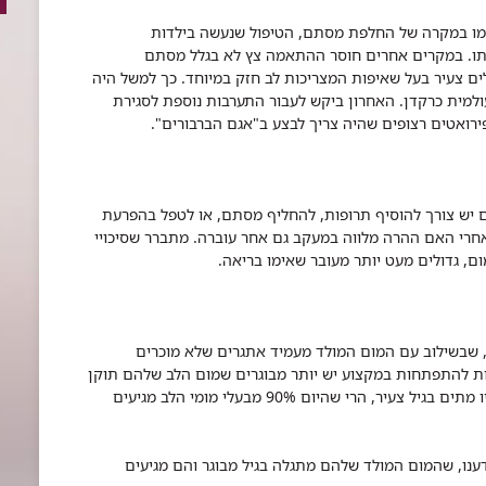
כמו במקרה של החלפת מסתם, הטיפול שנעשה בילדות
תו. במקרים אחרים חוסר ההתאמה צץ לא בגלל מסתם
ם צעיר בעל שאיפות המצריכות לב חזק במיוחד. כך למשל היה
ולמית כרקדן. האחרון ביקש לעבור התערבות נוספת לסגירת
ים יש צורך להוסיף תרופות, להחליף מסתם, או לטפל בהפרעת
אחרי האם ההרה מלווה במעקב גם אחר עוברה. מתברר שסיכויי
ם, גדולים מעט יותר מעובר שאימו בריאה.
ם, שבשילוב עם המום המולד מעמיד אתגרים שלא מוכרים
דות להתפתחות במקצוע יש יותר מבוגרים שמום הלב שלהם תוקן
והם שרדו לחיים בוגרים. בעוד שבעבר רבים מהם היו מתים בגיל צעיר, הרי שהיום 90% מבעלי מומי הלב מגיעים
ענו, שהמום המולד שלהם מתגלה בגיל מבוגר והם מגיעים