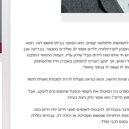
 מאמץ ולו הקטן ביותר גרם ליעקב (שם בדוי) 86, לתשישות ולחולשה קשים. הוא הסתגר בביתו וחשש לזוז. רופא
המכון לקרדיולוגיה ילדים ומומי לב מולדים במבוגר. בבדיקה אכן
 חי איתו מאז לידתו מבלי שידע עליו. הצוות הרפואי התלבט
ל האיש, אך יעקב העדיף להסתכן באובדן חייו מלהסתפק
ר לו ועשה לו צנתור טיפולי.
זוגיות חדשה, והוא כנראה מצליח לרדת למכולת ואפילו לחזור
ורבר מסביר מדוע צינתר אדם בן 86, הוא מפרט בין הסיבות את הקושי והסבל שהמום גרם ליעקב, אבל
חיים"! הוא אומר וזיק ניצת בעיניו.
ורבר בעבודתו. להבטיח לאנשים חפצי חיים יחיו חיים כמה
מות החיוניות שנפשם מעוניינת או יכולה לה. עבודתו כוללת
 במום לבבי מולד.