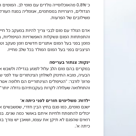
כ־0.8% מהאוכלוסייה נולדים עם מומי לב. המומ
הגדולים, היצרויות במסתמים, אנומליה במנח העורקי
משילובים של הפרעות.
אדם הנולד עם מום לבבי צריך להיות במעקב כל חיי
והתפתחות המום ונשקלות האפשרויות הטיפוליות, בי
מזמן בפני בעל המום אתגרים חדשים וזמן מעקב וט
הניצבים בפני בעל המום המולד בכל שלב מחייו.
ינקות: צנתור בעריסה
במקרים בהם מום הלב עלול לפגוע בגדילה ולשבש 
הבעיה, מובא התינוק לשולחן הצינתורים עוד לפני ש
פרופ' לורבר: "הטיפולים הצינתוריים הם חלופה אט
והתחלואה שעלולה לקרות בעקבותיהם גדולה יותר".
ילדות: משלימים חורים לפני כיתה א'
ישנם מומים, כמו פגם בחיץ הבין חדרי, שמשבשים א
יכולים להתפתח ולחיות איתם באושר כמה שנים. במק
רואים שהפגם לא תיקן את עצמו, ושאכן יש צורך בהת
כיתה א'.