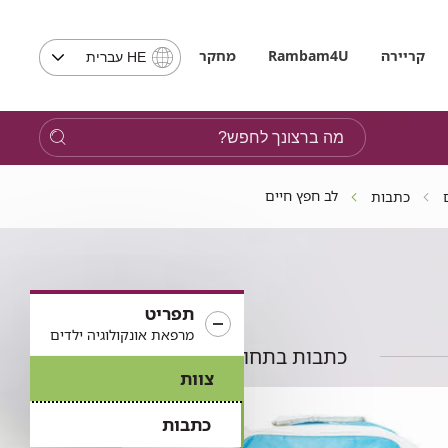
בחירת
קריירה
Rambam4U
מחקר
HE עברית
שפה
-
שים
מה
לב,
ברצונך
בבחירת
לחפש?
שפה
לב חפץ חיים
כתבות
תועבר
לאתר
בשפה
המבוקשת
תפריט
מרפאת אונקולוגיה ילדים
כתבות בתחום
צוות
כתבות