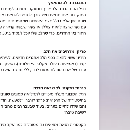
התבגרות: לב מתאמץ
בגיל ההתבגרות הלב צריך תחזוקה נוספת. לעתים 
המוקדמת אינו מתאים ויש צורך לחדש ולהתאים או
שהתיישן אלא בגלל ניצני האישיות שמתפתחים ומגלי
עם נער שרצה להיות צוללן או צעיר שעשה קריירה ע
החור בין החדרים, כדי שהלב שלו יוכל לעמוד ב־30 פירואטים רצופים שהיה צריך לבצע ב"אגם הברבורים".
פריון: מרחיבים את הלב
היריון עשוי להציב בפני הלב אתגרים חדשים. לעית
קצב (באמצעות פעולה אקלטרופיזיולוגית). המעקב 
עובר של אם הסובלת ממום לבבי, ללקות גם הוא במו
בגרות וזיקנה: לב שראה הרבה
הגיל המבוגר מעלה סיכויים לתחלואה מסוגים שוני
בהיסטוריה של הרפואה: פרופ' לורבר: "למעשה, הו
לשיבה טובה".
בקטגוריה הזאת נמצאים גם מטופלים כמו יעקב מיוד