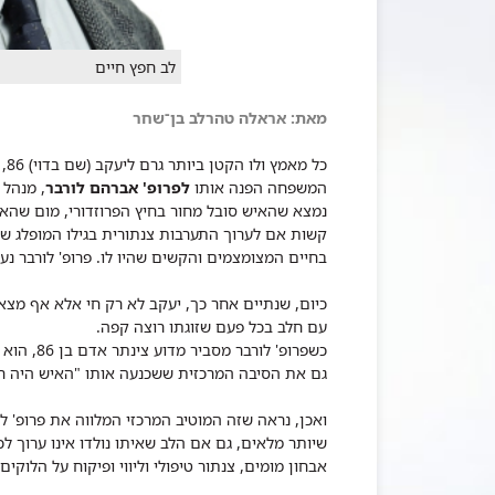
לב חפץ חיים
מאת: ​אראלה טהרלב בן־שחר
כל
המשפחה הפנה אותו
לפרופ' אברהם לורבר
, מנהל 
נמצא שהאיש סובל מחור בחיץ הפרוזדורי, מום שהאיש
קשות אם לערוך התערבות צנתורית בגילו המופלג ש
בחיים המצומצמים והקשים שהיו לו. פרופ' לורבר נעת
כיום, שנתיים אחר כך, יעקב לא רק חי אלא אף מצא 
עם חלב בכל פעם שזוגתו רוצה קפה.
כשפרופ' ל
גם את הסיבה המרכזית ששכנעה אותו "האיש היה חפץ 
ואכן, נראה שזה המוטיב המרכזי המלווה את פרופ' ל
שיותר מלאים, גם אם הלב שאיתו נולדו אינו ערוך לכ
אבחון מומים, צנתור טיפולי וליווי ופיקוח על הלוקים