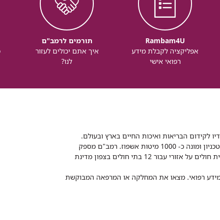
Rambam4U
תורמים לרמב"ם
אפליקציה לקבלת מידע
איך אתם יכולים לעזור
מ
רפואי אישי
לנו?
דיו לקידום הבריאות ואיכות החיים בארץ ובעולם.
רמב"ם הוא בית חולים ממשלתי אקדמי, המסונף לפקולטה לרפואה של הטכניון ומונה כ- 1000 מיטות אשפוז. רמב"ם מספק
שירותי רפואה לכ-2,700,000 תושבים, צה"ל וכוחות הביטחון, ומשמש כבית חולים על אזורי עבור 12 בתי חולים בצפון מדינת
 ומידע רפואי. מצאו את המחלקה או המרפאה המבוקשת