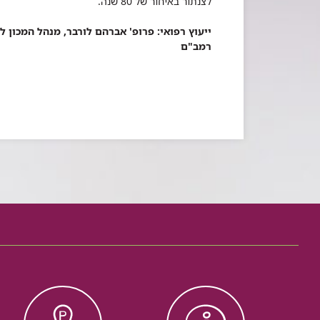
לצנתור באיחור של 80 שנה.
ייעוץ רפואי: פרופ' אברהם לורבר, מנהל המכון ל
רמב"ם