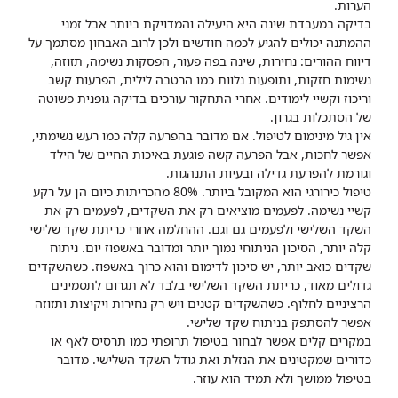
הערות.
בדיקה במעבדת שינה היא היעילה והמדויקת ביותר אבל זמני
ההמתנה יכולים להגיע לכמה חודשים ולכן לרוב האבחון מסתמך על
דיווח ההורים: נחירות, שינה בפה פעור, הפסקות נשימה, תזוזה,
נשימות חזקות, ותופעות נלוות כמו הרטבה לילית, הפרעות קשב
וריכוז וקשיי לימודים. אחרי התחקור עורכים בדיקה גופנית פשוטה
של הסתכלות בגרון.
אין גיל מינימום לטיפול. אם מדובר בהפרעה קלה כמו רעש נשימתי,
אפשר לחכות, אבל הפרעה קשה פוגעת באיכות החיים של הילד
וגורמת להפרעת גדילה ובעיות התנהגות.
טיפול כירורגי הוא המקובל ביותר. 80% מהכריתות כיום הן על רקע
קשיי נשימה. לפעמים מוציאים רק את השקדים, לפעמים רק את
השקד השלישי ולפעמים גם וגם. ההחלמה אחרי כריתת שקד שלישי
קלה יותר, הסיכון הניתוחי נמוך יותר ומדובר באשפוז יום. ניתוח
שקדים כואב יותר, יש סיכון לדימום והוא כרוך באשפוז. כשהשקדים
גדולים מאוד, כריתת השקד השלישי בלבד לא תגרום לתסמינים
הרציניים לחלוף. כשהשקדים קטנים ויש רק נחירות ויקיצות ותזוזה
אפשר להסתפק בניתוח שקד שלישי.
במקרים קלים אפשר לבחור בטיפול תרופתי כמו תרסיס לאף או
כדורים שמקטינים את הנזלת ואת גודל השקד השלישי. מדובר
בטיפול ממושך ולא תמיד הוא עוזר.