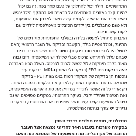
התחושתיים, הילד יכול להתלונן על טעם מוזר בפה; זה גם יכול
להיות קצר באזורים האחראים על הראייה ואז בהתקף הילד ירגיש
כאילו איבד את הראייה. לעתים קשה מאוד לאבחן את התופעות,
ולא פעם מתבלבלים בין ילדים הסובלים מאפילפסיה לילדים עם
לקות קשב וריכוז.
האבחון מתחיל למעשה בלידה ובשלבי התפתחות מוקדמים של
התינוק, וכולל צפייה בילד, הקשבה ובדיקה של העבר הרפואי (האם
למשל היו לו פרכוסי חום בינקות). חשוב לזכור שיש מצבים רבים
שבהם עלול להתרחש פרכוס מבלי שלילד יש אפילפסיה. חום גבוה
מאוד בקרב תינוקות עלול למשל לגרום לפרכוס. השלב הבא באבחנה
יהיה בדיקות כמו EEG (בדיקת גלי המוח) ו-MRI. בדיקות עזר
נוספות הן בדיקות של תפקודי המוח באמצעות PET - בדיקה
שמראה גם את התפקוד המוחי, ולא רק את הלקויות במבנה המוח.
רק אחרי כל זה אפשר להגדיר במדויק את סוג ההפרעה האפילפטית,
ואת הטיפול שהילד יקבל, בעיקר התרופתי. במקרים מסוימים יש גם
טיפול באמצעות קוצב עצב וגאלי שמפחית את הפרכוסים, ובמקרים
נדירים יש צורך בניתוח אפילפסיה.
נפרולוגיה, מומים מולדים בדרכי השתן
בסקירת מערכות בשבוע ה-14 להריוני נמצאה אצל העובר
הרחבה של אגן הכליה. מה המשמעות של הממצא הזה והאם