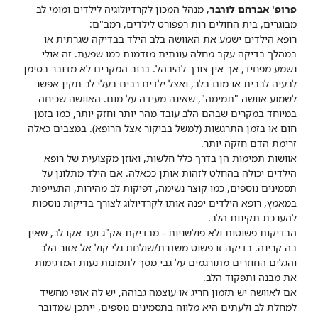
פרופ' אברהם לורבר
, מנהל המכון לקרדיולוגיה לילדים ומומי לב
מבוגרים, בית החולים רות רפפורט לילדים, רמב"ם:
רופא הילדים ישמע את האוושה בלב הילד בבדיקה שגרתית או
במהלך בדיקה עקב מחלה עונתית מזדמנת כמו שפעת. זה אולי
נשמע מפחיד, אך אין צורך להיבהל. ברוב המקרים לא מדובר בסימן
לבעיה לבבית או מום בלב, ואצל ילדים רבים בעלי לב תקין אפשר
לשמוע אוושה "תמימה", שאינה מעידה על מום. האוושה שכיחה
במיוחד במקרים שבהם הלב עובד מהר יותר וחזק יותר, כמו בזמן
חום או בזמן התרגשות (למשל בביקור אצל הרופא). במצבים כאלה
זרימת הדם חזקה יותר.
אוושות תמימות הן בדרך כלל חלשות, ואוזן מקצועית של רופא
הילדים יכולה בהחלט לזהות אותן ככאלה. אם הילד מתלונן על
תסמינים נוספים, כמו קוצר נשימה, דפיקות לב מהירות, התעייפות
במאמץ, רופא הילדים יפנה אותו לקרדיולוג לצורך בדיקות נוספות
להערכת תקינות הלב.
הבדיקות פשוטות ולא פולשניות - מבדיקת אק"ג ועד אקו לב, שאין
בה קרינה. בדיקה זו פשוט משדרת/שולחת גלי קול אל אזור הלב
והגלים החוזרים מתורגמים על גבי מסך לתמונות נעות המדגימות
את מבנה ותפקוד הלב.
אם לאוושה יש תזמון חריג או עוצמה גבוהה, יש לה אופי מחשיד
למחלת לב ולעתים היא מלווה בתסמינים נוספים, ייתכן שמדובר