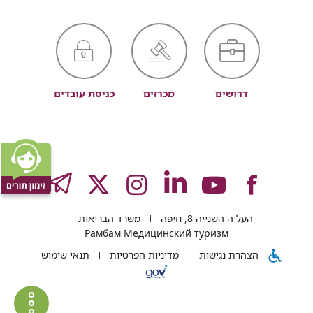
דרושים
מכרזים
כניסת עובדים
לעמוד
לעמוד
לעמוד
לעמוד
לעמוד
GRAM
העליה השנייה 8, חיפה
משרד הבריאות
של
של
של
של
של
Рамбам Медицинский туризм
הצהרת נגישות
מדיניות הפרטיות
תנאי שימוש
רמב"ם
רמב"ם
רמב"ם
רמב"ם
רמב"ם