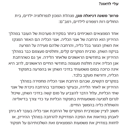
עלי לדאוג?
פרופ' משנה דניאלה מגן,
מנהלת המכון לנפרולוגיה ילדים, בית
החולים רות רפפורט לילדים, רמב"ם:
אחד הממצאים השכיחים ביותר בסקירת מערכות של העובר במהלך
ההיריון הוא הרחבה של אגני הכליה. אגני הכליה הם האזור המנקז
את השתן הנוצר בכל כליה, והרחבה שלהם מעידה על הפרעה
בניקוז השתן. מרבית המקרים קלים, וחולפים מעצמם כבר במהלך
ההיריון או בחודשים הראשונים שלאחר הלידה. אך גם כשהרחבת
אגן הכליה אינה חולפת מעצמה בחודשי החיים הראשונים, לרוב היא
אינה כרוכה במום משמעותי בדרכי השתן או בהפרעה בתפקוד
הכליה, ודורשת מעקב בלבד.
במקרים הקשים, שבהם הרחבת אגני הכליה מחמירה במהלך
ההיריון או לאחר הלידה, ובעיקר כשמדובר בהרחבה ניכרת של אגני
שתי הכליות, עלול הדבר להצביע על מום קשה בדרכי השתן, שיכול
לגרום לפגיעה משמעותית בתפקוד הכליות עד כדי צורך בדיאליזה
והשתלת כליה בהמשך החיים.
חשוב לציין שבמרבית המקרים של הרחבת אגני כליה בעובר לא ניתן
לאבחן בוודאות את הסיבה המדויקת להרחבה במהלך ההיריון, או
לחזות במדויק את משמעות הממצאים ואת השלכותיהם על תפקוד