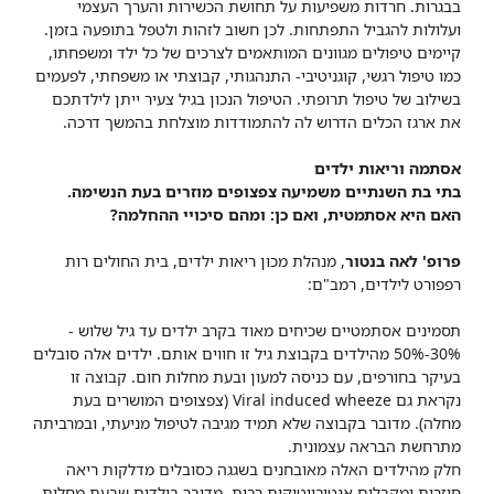
בבגרות. חרדות משפיעות על תחושת הכשירות והערך העצמי
ועלולות להגביל התפתחות. לכן חשוב לזהות ולטפל בתופעה בזמן.
קיימים טיפולים מגוונים המותאמים לצרכים של כל ילד ומשפחתו,
כמו טיפול רגשי, קוגניטיבי- התנהגותי, קבוצתי או משפחתי, לפעמים
בשילוב של טיפול תרופתי. הטיפול הנכון בגיל צעיר ייתן לילדתכם
את ארגז הכלים הדרוש לה להתמודדות מוצלחת בהמשך דרכה.
אסתמה וריאות ילדים
בתי בת השנתיים משמיעה צפצופים מוזרים בעת הנשימה.
האם היא אסתמטית, ואם כן: ומהם סיכויי ההחלמה?
פרופ' לאה בנטור
, מנהלת מכון ריאות ילדים, בית החולים רות
רפפורט לילדים, רמב"ם:
תסמינים אסתמטיים שכיחים מאוד בקרב ילדים עד גיל שלוש -
30%-50% מהילדים בקבוצת גיל זו חווים אותם. ילדים אלה סובלים
בעיקר בחורפים, עם כניסה למעון ובעת מחלות חום. קבוצה זו
נקראת גם Viral induced wheeze (צפצופים המושרים בעת
מחלה). מדובר בקבוצה שלא תמיד מגיבה לטיפול מניעתי, ובמרביתה
מתרחשת הבראה עצמונית.
חלק מהילדים האלה מאובחנים בשגגה כסובלים מדלקות ריאה
חוזרות ומקבלים אנטיביוטיקות רבות. מדובר בילדים שבעת מחלות