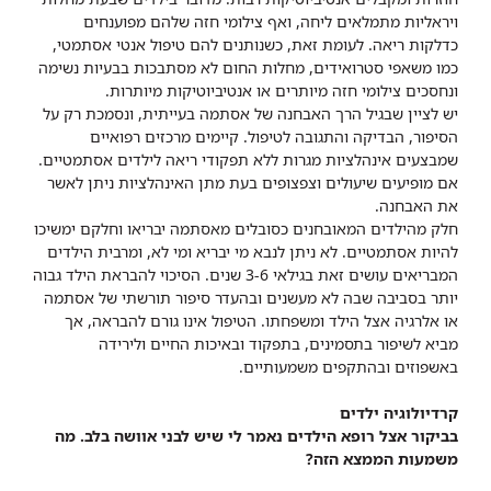
ויראליות מתמלאים ליחה, ואף צילומי חזה שלהם מפוענחים
כדלקות ריאה. לעומת זאת, כשנותנים להם טיפול אנטי אסתמטי,
כמו משאפי סטרואידים, מחלות החום לא מסתבכות בבעיות נשימה
ונחסכים צילומי חזה מיותרים או אנטיביוטיקות מיותרות.
יש לציין שבגיל הרך האבחנה של אסתמה בעייתית, ונסמכת רק על
הסיפור, הבדיקה והתגובה לטיפול. קיימים מרכזים רפואיים
שמבצעים אינהלציות מגרות ללא תפקודי ריאה לילדים אסתמטיים.
אם מופיעים שיעולים וצפצופים בעת מתן האינהלציות ניתן לאשר
את האבחנה.
חלק מהילדים המאובחנים כסובלים מאסתמה יבריאו וחלקם ימשיכו
להיות אסתמטיים. לא ניתן לנבא מי יבריא ומי לא, ומרבית הילדים
המבריאים עושים זאת בגילאי 3-6 שנים. הסיכוי להבראת הילד גבוה
יותר בסביבה שבה לא מעשנים ובהעדר סיפור תורשתי של אסתמה
או אלרגיה אצל הילד ומשפחתו. הטיפול אינו גורם להבראה, אך
מביא לשיפור בתסמינים, בתפקוד ובאיכות החיים ולירידה
באשפוזים ובהתקפים משמעותיים.
קרדיולוגיה ילדים
בביקור אצל רופא הילדים נאמר לי שיש לבני אוושה בלב. מה
משמעות הממצא הזה?