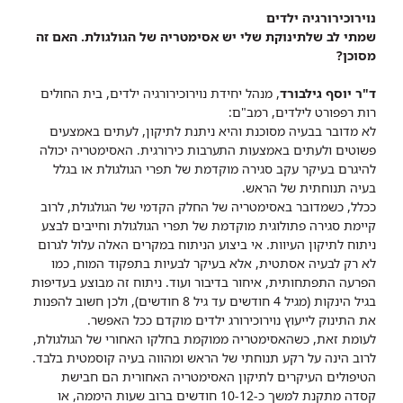
נוירוכירורגיה ילדים
שמתי לב שלתינוקת שלי יש אסימטריה של הגולגולת. האם זה
מסוכן?
ד"ר יוסף גילבורד
, מנהל יחידת נוירוכירורגיה ילדים, בית החולים
רות רפפורט לילדים, רמב"ם:
לא מדובר בבעיה מסוכנת והיא ניתנת לתיקון, לעתים באמצעים
פשוטים ולעתים באמצעות התערבות כירורגית. האסימטריה יכולה
להיגרם בעיקר עקב סגירה מוקדמת של תפרי הגולגולת או בגלל
בעיה תנוחתית של הראש.
ככלל, כשמדובר באסימטריה של החלק הקדמי של הגולגולת, לרוב
קיימת סגירה פתולוגית מוקדמת של תפרי הגולגולת וחייבים לבצע
ניתוח לתיקון העיוות. אי ביצוע הניתוח במקרים האלה עלול לגרום
לא רק לבעיה אסתטית, אלא בעיקר לבעיות בתפקוד המוח, כמו
הפרעה התפתחותית, איחור בדיבור ועוד. ניתוח זה מבוצע בעדיפות
בגיל הינקות (מגיל 4 חודשים עד גיל 8 חודשים), ולכן חשוב להפנות
את התינוק לייעוץ נוירוכירורג ילדים מוקדם ככל האפשר.
לעומת זאת, כשהאסימטריה ממוקמת בחלקו האחורי של הגולגולת,
לרוב הינה על רקע תנוחתי של הראש ומהווה בעיה קוסמטית בלבד.
הטיפולים העיקרים לתיקון האסימטריה האחורית הם חבישת
קסדה מתקנת למשך כ-10-12 חודשים ברוב שעות היממה, או