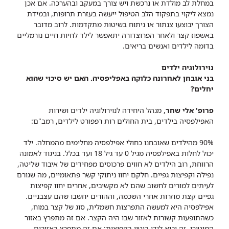
במחלת לב מולדת או נרכשת ויש צורך במעקב ובהערכה. אם אכן
נמצא ליקוי בתפקוד הלב הטיפול ייעשה בעזרת תרופות, ובמידת
הצורך יבוצעו צנתור או ניתוח בשיטות מתקדמות. לרוב מדובר
באשפוז קצר ולאחר הפרוצדורה יתאפשר לילד לחיות חיים נורמליים
בדומה לילדים ואנשים בריאים.
נוירולוגיה ילדים
בני אובחן לאחרונה כלוקה באפליפסיה. האם יש סיכוי שהוא
יחלים?
פרופ' אלי שחר
, מנהל היחידה לנוירולוגיה ילדים ושירות
האפילפסיה בילדים, בית החולים רות רפפורט לילדים, רמב"ם:
90% מהילדים שאובחנו כחולי אפילפסיה מחלימים מהמחלה. ילד
יכול לחלות באפילפסיה מגיל 0 עד גיל 18 ועד בכלל. בניגוד לאמונה
הרווחת, רוב הילדים לא חווים פרכוסים מפחידים של איבוד שליטה,
נפילה וקפיצות גפיים. חלקם יחוו ניתוקי קשר פתאומיים, מה שגורם
לעיתים למורים לחשוב שהם לא מקשיבים, אחרים יחוו קפיצות
גפיים קצת מוזרות אחרי השכמה, וההורים יחשבו שהם עצבניים.
אפילפסיה היא למעשה התפרצות חשמלית, סוג של קצר במוח,
כשהתופעות קשורות לאזור שבו היה הקצר. אם זה מתפרץ באזור
המוטורי, זה יבוא לידי ביטוי בקפיצות; אם זה מתפרץ באזורים