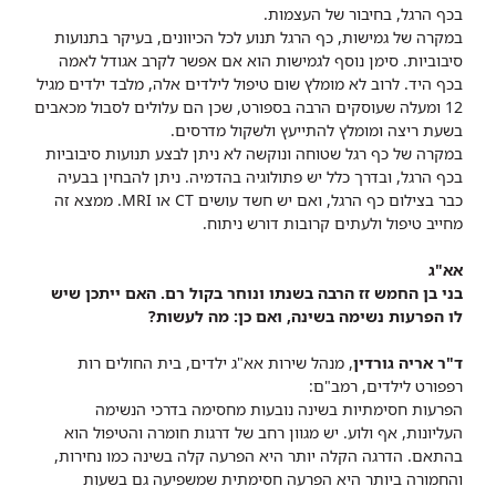
בכף הרגל, בחיבור של העצמות.
במקרה של גמישות, כף הרגל תנוע לכל הכיוונים, בעיקר בתנועות
סיבוביות. סימן נוסף לגמישות הוא אם אפשר לקרב אגודל לאמה
בכף היד. לרוב לא מומלץ שום טיפול לילדים אלה, מלבד ילדים מגיל
12 ומעלה שעוסקים הרבה בספורט, שכן הם עלולים לסבול מכאבים
בשעת ריצה ומומלץ להתייעץ ולשקול מדרסים.
במקרה של כף רגל שטוחה ונוקשה לא ניתן לבצע תנועות סיבוביות
בכף הרגל, ובדרך כלל יש פתולוגיה בהדמיה. ניתן להבחין בבעיה
כבר בצילום כף הרגל, ואם יש חשד עושים CT או MRI. ממצא זה
מחייב טיפול ולעתים קרובות דורש ניתוח.
אא"ג
בני בן החמש זז הרבה בשנתו ונוחר בקול רם. האם ייתכן שיש
לו הפרעות נשימה בשינה, ואם כן: מה לעשות?
ד"ר אריה גורדין
, מנהל שירות אא"ג ילדים, בית החולים רות
רפפורט לילדים, רמב"ם:
הפרעות חסימתיות בשינה נובעות מחסימה בדרכי הנשימה
העליונות, אף ולוע. יש מגוון רחב של דרגות חומרה והטיפול הוא
בהתאם. הדרגה הקלה יותר היא הפרעה קלה בשינה כמו נחירות,
והחמורה ביותר היא הפרעה חסימתית שמשפיעה גם בשעות