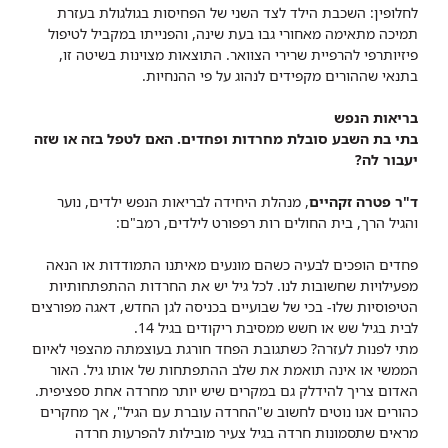
לחלופין: השכבת הילד לצד השני של הפחיסות בגולגולת בעזרת
תמיכה מתאימה מאחורי גבו בעת שינה, והפנייתו במקביל לטיפול
פיזיותרפי להרפיית שרירי הצוואר. התוצאות מצוינות בשיטה זו,
בתנאי שההורים מקפידים לנהוג על פי ההנחיות.
בריאות הנפש
בתי בת השבע סובלת מחרדות ופחדים. האם לטפל בזה או שזה
יעבור לה?
ד"ר פטרה זקהיים
, מנהלת היחידה לבריאות הנפש ילדים, נוער
והגיל הרך, בית החולים רות רפפורט לילדים, רמב"ם:
פחדים הופכים לבעיה כשהם מונעים מאיתנו התמודדות או הנאה
מפעילויות שחשובות לנו. לכל גיל יש את החרדות ההתפתחותיות
הטיפוסיות שלו- בכי של שבועיים בכניסה לגן החדש, דאגה מפורצים
לבית בגיל שש או חשש ממסיבת ריקודים בגיל 14.
מתי לפנות לעזרה? כשתגובת הפחד חורגת בעוצמתה מהצפוי לאיום
הממשי או אינה תואמת את שלב ההתפתחות של אותו גיל. האור
האדום צריך להידלק גם במקרים שיש יותר מחרדה אחת ספציפית.
כהורים אנו נוטים לחשוב ש"החרדה עוברת עם הגיל", אך מחקרים
מראים שתסמונות חרדה בגיל צעיר מובילות להפרעות חרדה