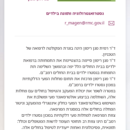
גסטרואנטרולוגיה ותזונה בילדים
דואר
r_magen@rmc.gov.il
אלקטרוני
ד"ר
רמית
מגן
ד"ר רמית מגן רימון הינה בוגרת הפקולטה לרפואה של
רימון
הטכניון.
ד"ר מגן רימון סיימה בהצטיינות את התמחותה ברפואת
ילדים בבית החולים הלל יפה ובהמשך השלימה תת
התמחות בגסטרו ילדים בבית החולים רמב"ם.
ד"ר מגן רימון מרכזת את תחום מחלות המעי הדלקתיות
במכון גסטרו ילדים ברמב"ם.
במטרה לשפר את יכולת המעקב והטיפול בחולים עם מחלות
אלה, השתלמה בביצוע אולטרסאונד מעי ומשלבת את
השימוש באולטרסאונד המעי כחלק אינטגרלי מהמעקב וניטור
המחלה בחולים אלה במסגרת המרפאה.
צוות המרפאה למחלות מעי דלקתיות במכון גסטרו ילדים
רמב"ם הינו צוות רב תחומי העומד לרשות המטופלים וכולל:
תזונאית, פסיכולוגית ואחות ייעודית לטיפול בחולים אלה.