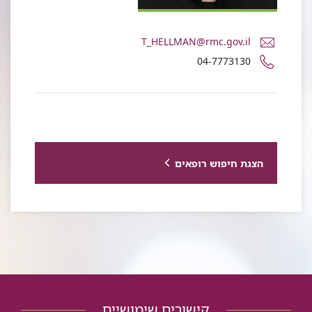
דואר
T_HELLMAN@rmc.gov.il
אלקטרוני
מספר
04-7773130
תמי
טלפון
אגם
של
הלמן
תמי
אגם
הלמן
הצגת חיפוש רופאים
קישורים שימושיים