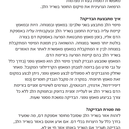
מאפשרת למפות בעזרת מצלמות
הרפואה הגרעינית את מיקום החומר בשריר הלב.
איך מתבצעת הבדיקה?
מיפוי הלב מתבצע בשני שלבים: במאמץ ובמנוחה. היות ובמאמץ
קיימת עליה בצריכת החמצן בשריר הלב ובעקבותיה עליה באספקת
הדם אליו, בזמן מאמץ מתבטאת הפרעה באספקת דם בצורה
בולטת יותר מאשר במנוחה. ההשוואה בין תמונת המיפוי המתקבלת
במנוחה לבין זו המתקבלת במאמץ מאפשרת לאתר את האזורים
בשריר הלב בהם קיימת הפרעה בזרימת הדם.
המאמץ שמבצע הנבדק לצורך מיפוי הלב הוא מאמץ גופני (בדרך כלל
על גבי סרט נע) בדומה למבחן המאמץ הקרדיולוגי המקובל. מאחר
שחלק מהנבדקים לא מסוגלים לבצע מאמץ גופני, ניתן לבצע במקום
זאת מאמץ תרופתי. במקרה זה מקבל הנבדק חומרים (כמו
דיפירידמול, אדנוזין, דובוטמין), הגורמים לשינויים זמניים בזרימת
הדם בשריר הלב או לעלייה זמנית בדופק ובתפוקת הלב ללא כל
צורך בביצוע מאמץ גופני. הבדיקה נמשכת מספר שעות.
מה מטרת הבדיקה?
לזהות אזור בשריר הלב שסובל מחוסר אספקת דם, מה שמעיד
בדרך כלל על היצרות בכלי דם. אם ארע אוטם באזור בשריר הלב,
הבדיקה תעריך אם השריר באותו אזור חי או לא.