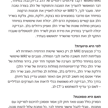
MRI מאפשר לקבל צילומים דינמיים של הלב בדיוק גבוה במיוחד,
דבר המאפשר להעריך את המבנה והתפקוד של הלב בצורה טובה
יותר. מעבר לכך, ל־MRI יש יכולת לאפיין את תכונות הרקמה
במיוחד אם מדובר בממצאים כמו בצקת, דלקת, נמק, צלקת בשריר
הלב וגם קשיים באספקת הדם ללב. יכולת זאת שימושית במיוחד
באבחון מחלות שונות של שריר הלב ואפיון גידולים בלב. הבדיקה
יכולה להעריך במדויק את מידת הנזק לשריר הלב למטופלים שעברו
התקף לב ואת הסיכוי שהשריר יתאושש בעתיד.
למי היא מיועדת?
בד"כ מבצעים MRI לב רק כאשר שיטות ההדמיה האחרות לא
מצליחות לתת תשובה מלאה לגבי המחלה. מצבים ש־MRI שימושי
בהם במיוחד כוללים: הערכה של תפקוד חדר ימין, בירור מחלות של
שריר הלב כולל קרדיומיופתיות (מחלות כרוניות של שריר הלב)
ודלקת שריר הלב, גידולים בלב, מחלות לב מולדות, מצב שריר הלב
אחרי אוטם (אז חשוב לבדוק אם האזור הפגוע עדיין בעל חיות).
בדרך כלל, הבדיקה לא משמשת ככלי לראות את העורקים הכליליים
– לשם כך עדיף להשתמש ב־CT לב.
האם היא מסוכנת?
הסורק כולל מגנט מאד חזק לכן אסור ומסוכן להיכנס לסריקה עם
מתכות , מבלי לקבל אישור מיוחד לכך. כל מתכת עלול להוות סכנה.