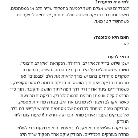
למי היא מיועדת?
לנבדקים שיש אצלם חשד לפגיעה בתפקוד שריר הלב או במסתמים.
מאחר ומדובר בבדיקה פשוטה וזולה יחסית, יש נטייה לבצעה גם
כשהחשד קטן מאד.
האם היא מסוכנת?
לא.
כדאי לדעת
ישנן שלוש בדיקות אקו לב: הרגילה, הנקראת "אקו לב חיצוני",
משום ש מסתכלים על הלב דרך בית החזה. השניה, המיועדת
למקרים מיוחדים בהם יש צורך לראות את הלב "מבפנים" ואז
מבצעים בדיקת אקו דרך הוושט. זו בדיקה הדומה לגסטרוסקופיה,
כשמחדירים צינור ארוך ודק דרך הפה לתוך הוושט והקיבה, תוך כדי
הרדמה קלה או מתן תרופת הרגעה לנבדק. בדיקה זו מבוצעת
כאשר אקו לב חיצוני לא מדגים את הלב בצורה מדויקת מספיק.
הבדיקה טובה במיוחד להדגמה של מסתמים וחיפוש קרישי דם בלב
של נבדקים שעברו אירוע מוחי. הבדיקה דורשת 6 שעות צום וליווי
הנבדק.
הבדיקה השלישית היא אקו לב במאמץ. היא מבוצעת כדי לשלול
מחלה בעורקים הכליליים. הבודק עוקב אחר תפקוד שריר הלב