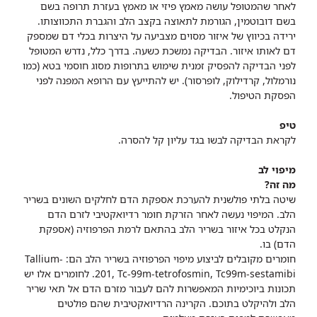
לאחר שהמטופל עושה מאמץ פיזי או מאמץ בעזרת תרופה בשם
בשם דובוטמין, הגורמת לתאוצה בקצב הלב והגברת התכווצותו.
ירידה בכיווץ של איזור מסוים מצביעה על היצרות בכלי דם שמספק
דם לאותו איזור. הבדיקה נמשכת כשעה. בדרך כלל, נדרש המטופל
לפני הבדיקה להפסיק זמנית שימוש בתרופות מסוג חוסמי בטא (כמו
נורמלול, קרדילוק, לופרסור). יש להתייעץ עם הרופא המפנה לפני
הפסקת הטיפול.
טיפ
לקראת הבדיקה לבשו בגד עליון קל להסרה.
מיפוי לב
מה זה?
שיטה בלתי פולשנית להערכת אספקת הדם לחלקים השונים בשריר
הלב. המיפוי נעשה לאחר הזרקת חומר רדיואקטיבי לזרם הדם
הנקלט בכל איזור בשריר הלב בהתאם לרמת הפרפוזיה (אספקת
הדם) בו.
חומרים מקובלים לביצוע מיפוי הפרפוזיה בשריר הלב הם: Tallium-
201, Tc-99m-tetrofosmin, Tc99m-sestamibi. לחומרים אלו יש
תכונות ביוכימיות המאפשרות להם לעבור מזרם הדם אל תאי שריר
הלב ולהיקלט בתוכם. הקרינה הרדיואקטיבית שהם פולטים