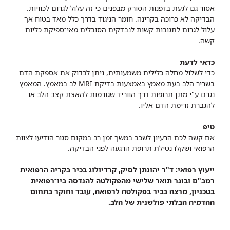
אסור גם לגעת בדפנות הסורק מבפנים כי זה עלול לגרום לכוויות.
הבדיקה לא כרוכה בקרינה. חומר הניגוד בדרך כלל מאד בטוח אך
עלול לגרום לתגובות קשות לנבדקים הסובלים מאי־ספיקת כליות
קשה.
כדאי לדעת
כדי לשלול מחלה כלילית משמעותית, ניתן לבדוק את אספקת הדם
בשריר הלב בעת מאמץ באמצעות בדיקת MRI לב במאמץ. המאמץ
נגרם ע"י מתן תרופות דרך הווריד שגורמות להאצת קצב הלב או
להגברת זרימת הדם אליו.
טיפ
אם קשה לכם הרעיון לשכב במשך זמן רב במקום סגור הודיעו לצוות
הרפואי ושקלו נטילת תרופת הרגעה לפני הבדיקה.
ייעוץ רפואי: ד"ר יהונתן לסיק, קרדיולוג בכיר בקריה הרפואית
רמב"ם ובוגר תואר שלישי מהפקולטה להנדסה ביו־רפואית
בטכניון, מרצה בכיר בפקולטה לרפואה, עובד וחוקר בתחום
ההדמיה הבלתי פולשנית של הלב.