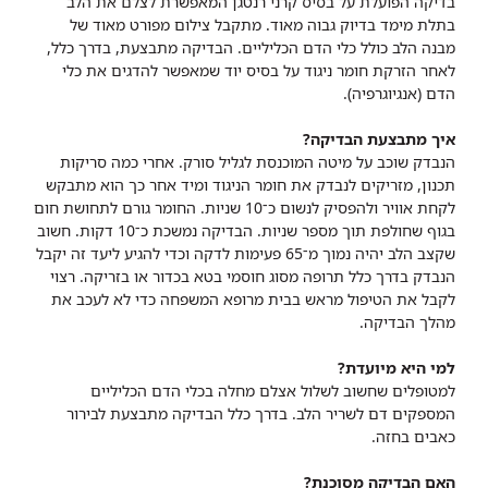
בדיקה הפועלת על בסיס קרני רנטגן המאפשרת לצלם את הלב
בתלת מימד בדיוק גבוה מאוד. מתקבל צילום מפורט מאוד של
מבנה הלב כולל כלי הדם הכליליים. הבדיקה מתבצעת, בדרך כלל,
לאחר הזרקת חומר ניגוד על בסיס יוד שמאפשר להדגים את כלי
הדם (אנגיוגרפיה).
איך מתבצעת הבדיקה?
הנבדק שוכב על מיטה המוכנסת לגליל סורק. אחרי כמה סריקות
תכנון, מזריקים לנבדק את חומר הניגוד ומיד אחר כך הוא מתבקש
לקחת אוויר ולהפסיק לנשום כ־10 שניות. החומר גורם לתחושת חום
בגוף שחולפת תוך מספר שניות. הבדיקה נמשכת כ־10 דקות. חשוב
שקצב הלב יהיה נמוך מ־65 פעימות לדקה וכדי להגיע ליעד זה יקבל
הנבדק בדרך כלל תרופה מסוג חוסמי בטא בכדור או בזריקה. רצוי
לקבל את הטיפול מראש בבית מרופא המשפחה כדי לא לעכב את
מהלך הבדיקה.
למי היא מיועדת?
למטופלים שחשוב לשלול אצלם מחלה בכלי הדם הכליליים
המספקים דם לשריר הלב. בדרך כלל הבדיקה מתבצעת לבירור
כאבים בחזה.
האם הבדיקה מסוכנת?