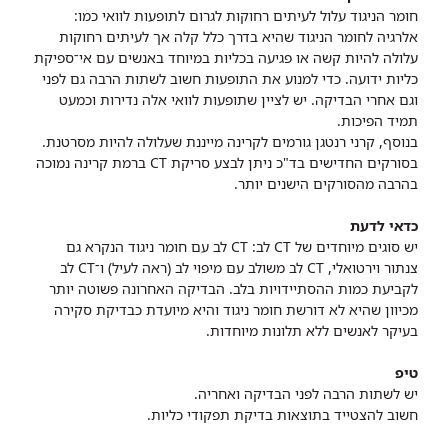
חומר הניגוד עלול לעיתים רחוקות לגרום לתופעות לוואי כמו:
אלרגיה לחומר הניגוד שהיא בדרך כלל קלה אך לעיתים רחוקות
עלולה להיות קשה או פגיעה בכליות במיוחד באנשים עם אי־ספיקת
כליות ידועה. כדי למנוע את התופעות חשוב לשתות הרבה גם לפני
וגם אחרי הבדיקה. יש לציין שתופעות לוואי אלה נדירות וכמעט
תמיד הפיכות.
בנוסף, קרני רנטגן גורמים לקרינה מייננת שעלולה להיות מסרטנת.
בסורקים החדישים בד"כ ניתן לבצע סריקת CT ברמת קרינה נמוכה
בהרבה מהסורקים הישנים יותר.
כדאי לדעת
יש סוגים מיוחדים של CT לב: CT לב עם חומר ניגוד הנקרא גם
צנתור וירטואלי, CT לב משולב עם מיפוי לב (ראה לעיל) ו־CT לב
לקביעת כמות ההסתיידויות בלב. הבדיקה האחרונה פשוטה יותר
מכיוון שהיא לא דורשת חומר ניגוד והיא מיועדת כבדיקת סקירה
בעיקר לאנשים ללא תלונות מיוחדות.
טיפ
יש לשתות הרבה לפני הבדיקה ואחריה.
חשוב להצטייד בתוצאות בדיקת תפקודי כליות.