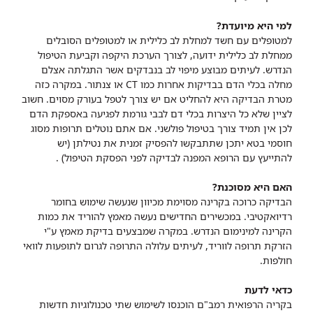
למי היא מיועדת?
למטופלים עם חשד למחלת לב כלילית או למטופלים הסובלים
ממחלת לב כלילית ידועה, לצורך הערכת היקפה וקביעת הטיפול
הנדרש. לעיתים מבוצע מיפוי לב בנבדקים אשר התגלתה אצלם
מחלה בכלי הדם בבדיקות אחרות כמו CT או צנתור. במקרה כזה
מטרת הבדיקה היא להחליט אם יש צורך לטפל בעורק מסוים. חשוב
לציין שלא כל היצרות בכלי דם לבבי גורמת לפגיעה באספקת הדם
לכן אין תמיד צורך בטיפול פולשני. אם אתם נוטלים תרופות מסוג
חוסמי בטא יתכן שתתבקשו להפסיק זמנית את נטילתן (יש
להתייעץ עם הרופא המפנה לבדיקה לפני הפסקת הטיפול) .
האם היא מסוכנת?
הבדיקה כרוכה בקרינה מסוימת מכיוון שנעשה שימוש בחומר
רדיואקטיבי. במכשירים החדישים נעשה מאמץ להוריד את כמות
הקרינה למינימום הנדרש. במקרה שמבצעים בדיקת מאמץ ע"י
הזרקת תרופה לווריד, לעיתים עלולה התרופה לגרום לתופעות לוואי
חולפות.
כדאי לדעת
בקריה הרפואית רמב"ם הוכנסו לשימוש שתי טכנולוגיות חדשות