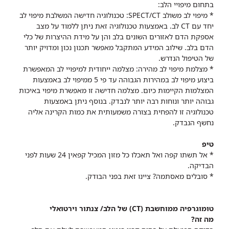
בתחום מיפויי הלב:
* מיפוי לב משולב SPECT/CT: טכנולוגיה חדישה המשלבת מיפוי לב
יחד עם CT לב. באמצעות טכנולוגיה זאת ניתן ללמוד על מצב
אספקת הדם לאזורים השונים בלב והן על מידת ההיצרות של כלי
הדם בלב. שילוב המידע המתקבל מאפשר תכנון נכון ומדויק יותר
של הטיפול הנדרש.
* מצלמת מיפוי לב מהירה: מצלמה ייחודית למיפויי לב המאפשרת
ביצוע מיפוי לב במהירות הגבוהה עד פי 5 ממיפוי לב באמצעות
המצלמות הקיימות כיום. מצלמה חדישה זו מאפשרת מיפוי באיכות
גבוהה יותר ונוחות רבה יותר לנבדק. בנוסף ניתן באמצעות
טכנולוגיה זו להפחית בצורה משמעותית את כמות הקרינה אליה
נחשף הנבדק.
טיפ
* אל תשתו קפה ואל תאכלו כל מזון המכיל קפאין 24 שעות לפני
הבדיקה.
* סובלים מאסתמה? ציינו זאת בפני הבודק.
טומוגרפיה ממוחשבת (CT) של הלב/ צנתור וירטואלי
מה זה?