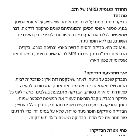
תהודה מגנטית (MRI) של הלב
מה זה?
בדיקה המתבססת על שדה מגנטי חזק שמשפיע על אטומי המימן
בגוף. מספר אטומי המימן ותכונותיהם שונים מרקמה לרקמה, דבר
שמאפשר לצלם את הגוף בצורה מפורטת ולהפריד בין האיברים
השונים, גם ללא חומר ניגוד.
MRI לב היא בדיקה יחסית חדשה בארץ ובחיפה בפרט. בקריה
הרפואית רמב"ם ניתן שירות MRI לב הראשון בחיפה, המשרת את
אוכלוסיית צפון הארץ.
איך מתבצעת הבדיקה?
הנבדק שוכב על מיטה. לאחר שאלקטרודות אק"ג מודבקות לבית
החזה שלו ואטמי אזניים אוטמים את אזניו, הוא מוכנס לתעלה
מאווררת ומוארת בסורק. הבדיקה מתבצעת בשלבים, כאשר לפני כל
סריקה הנבדק מקבל הוראות לעצור את הנשימה למספר שניות.
בזמן הסריקה נשמעים רעשים שונים מהסורק. בדרך כלל באמצע
הבדיקה מזריקים חומר ניגוד מיוחד, שלא על בסיס יוד, כדי להדגים
טוב יותר את כלי הדם. הבדיקה נמשכת כ־45 ־60 דקות.
מהי מטרת הבדיקה?