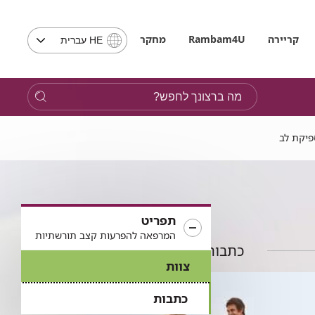
בחירת
קריירה
Rambam4U
מחקר
HE עברית
שפה
-
שים
מה
לב,
ברצונך
בבחירת
לחפש?
שפה
תועבר
לאתר
בשפה
המבוקשת
תפריט
המרפאה להפרעות קצב תורשתיות
כתבות בתחום
צוות
כתבות