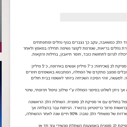
ד הלב כמשאבה, עקב כך נצברים בגוף נוזלים ומתפתחים
בירת נוזלים בריאות, שגורמת לקוצר נשימה תחילה במאמץ ולאחר
יכולה לגרום לתחושת כובד, חוסר תיאבון, בחילות והקאות.
% 1־2% מאוכלוסיית העולם המערבי סובלת מאי ספיקת לב (שכיחות: כ־7 מיליון אנשים באירופה, כ־5 מיליון
 באי ספיקת לב סובלים ממצב מתקדם של המחלה, המתבטא באשפוזים חוזרים
ה גבוהה: עד 50% תמותה בשנה. למעשה, זוהי הסיבה השכיחה ביותר לאשפוז בבית חולים
ך ניתן לשלוט בסימני המחלה ע"י שילוב טיפול תרופתי, שינוי
ול בחולים עם אי ספיקת לב סופנית. השתלת הלב הראשונה
 על ידי צוות רופאים בראשות פרופ' כריסטיאן ברנארד. הניתוח עבר בהצלחה אך
המושתל נפטר לאחר 18 ימים בשל זיהום. כיום ההישרדות של מושתלי הלב טובה: 90% חיים שנה לאחר ההשתלה,
ספיקת לב סופנית באמצעות השתלת מכשירי עזר חד או