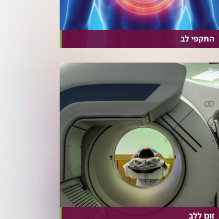
התקפי לב
זום ללב