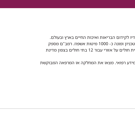
דיו לקידום הבריאות ואיכות החיים בארץ ובעולם.
רמב"ם הוא בית חולים ממשלתי אקדמי, המסונף לפקולטה לרפואה של הטכניון ומונה כ- 1000 מיטות אשפוז. רמב"ם מספק
שירותי רפואה לכ-2,700,000 תושבים, צה"ל וכוחות הביטחון, ומשמש כבית חולים על אזורי עבור 12 בתי חולים בצפון מדינת
 ומידע רפואי. מצאו את המחלקה או המרפאה המבוקשת
TEL
 חיפה
משרד הבריאות
Рамбам Медицинский туризм