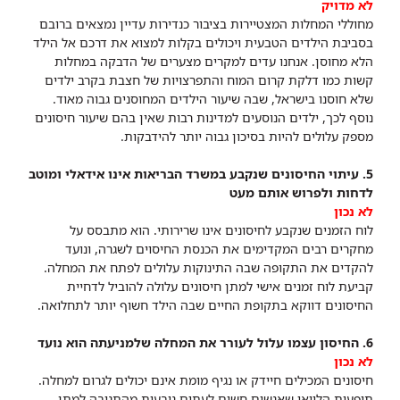
לא מדויק
מחוללי המחלות המצטיירות בציבור כנדירות עדיין נמצאים ברובם
בסביבת הילדים הטבעית ויכולים בקלות למצוא את דרכם אל הילד
הלא מחוסן. אנחנו עדים למקרים מצערים של הדבקה במחלות
קשות כמו דלקת קרום המוח והתפרצויות של חצבת בקרב ילדים
שלא חוסנו בישראל, שבה שיעור הילדים המחוסנים גבוה מאוד.
נוסף לכך, ילדים הנוסעים למדינות רבות שאין בהם שיעור חיסונים
מספק עלולים להיות בסיכון גבוה יותר להידבקות.
5. עיתוי החיסונים שנקבע במשרד הבריאות אינו אידאלי ומוטב
לדחות ולפרוש אותם מעט
לא נכון
לוח הזמנים שנקבע לחיסונים אינו שרירותי. הוא מתבסס על
מחקרים רבים המקדימים את הכנסת החיסוים לשגרה, ונועד
להקדים את התקופה שבה התינוקות עלולים לפתח את המחלה.
קביעת לוח זמנים אישי למתן חיסונים עלולה להוביל לדחיית
החיסונים דווקא בתקופת החיים שבה הילד חשוף יותר לתחלואה.
6. החיסון עצמו עלול לעורר את המחלה שלמניעתה הוא נועד
לא נכון
חיסונים המכילים חיידק או נגיף מומת אינם יכולים לגרום למחלה.
תופעות הלוואי שאנשים חשים לעתים נובעות מהתגובה למתן