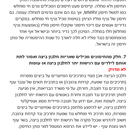
החיסון ולא מחלה. קיימים מעט חיסונים המכילים גורם חי מוחלש
כמו למשל חיסון MMRV, אך גם הם אינם גורמים למחלה עצמה. גם
חיסון של נגיף פוליו הניתן בטיפות מכיל נגיף חי מוחלש. במקרים
נדירים אנשים עם דיכוי חיסוני שקיבלו חיסון פוליו (באמצעות נגיף
מוחלש) חלו במחלה. הסיכון לכך נדיר ביותר ובישראל אף אחד
מהמחוסנים כנגד פוליו לא חלה לאורך כל שנות ההיסטוריה של מתן
חיסון זה בישראל.
7. חלק מהחיסונים מכילים שאריות חלבון ביצה ואסור לתת
אותם לילדים עם רגישות יתר לחלבון ביצה או עופות
לא מדויק
חלבון הביצה אכן מצוי בתרכיבים המיוצרים על ביצים מופרות
(תרכיבים נגד שפעת, קדחת צהובה) או בתרבית תאים של עובר עוף
( תרכיבים נגד חצבת, חזרת). על פי משרד הבריאות, אין מניעה
למתן תרכיבים נגד חצבת וחזרת באנשים עם רגישות יתר לחלבון
ביצה. לעומת זאת, אם ידוע על תגובה מיידית מסוג אנפיקלטי
לחלבון ביצה, יש להימנע מלחסן בתרכיבים שמיוצרים על ביצים
מופרות, כמו תרכיב חי מוחלש נגד שפעת ותרכיב נגד קדחת צהובה.
חשוב להדגיש שבכל מקרה של רגישות יתר לחלבון ביצה, בשר עוף
ו/או נוצות עוף - יש ליידע את הרופא המטפל לפני מתן החיסון.