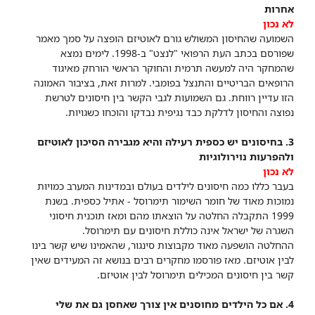
אחרות
לא נכון
השמועה שהחיסון המשולש גורם לאוטיזם הופצה על סמך מאמר
שפורסם בכתב העת הרפואי "לנצט" ב-1998. לימים נמצא
שהמחקר היה למעשה תרמית והחוקר הראשי הורחק מאיגוד
הרופאים הבריטיים והתנצל בפומבי. למרות זאת, בציבור האמונה
הזו עדיין רווחת. גם השמועות לגבי הקשר בין חיסונים לטרשת
נפוצה והחיסון לדלקת כבד נגיפית נבדקו והוכחו כשגויות.
3. בחיסונים יש כספית רעילה והיא מגבירה הסיכון לאוטיזם
ולהפרעות נוירולוגיות
לא נכון
בעבר כללו כמה חיסונים לילדים בעולם ובמדינות המערב כמויות
נמוכות מאוד של חומר השימור תימרוסל - אתיל כספית. בשנת
1999 התקבלה החלטה על הוצאתו מהם ומאז תוכנית חיסוני
השגרה של ישראל אינה כוללת חיסונים עם תימרוסל.
ההחלטה הושפעה מאוד מקבוצות סינגור, שהאמינו שיש קשר בינו
לבין אוטיזם. מאז פורסמו מחקרים רבים בנושא זה המעידים שאין
קשר בין חיסונים המכילים תימרוסל לבין אוטיזם.
4. אם כל הילדים מחוסנים אין צורך שאחסן גם את שלי