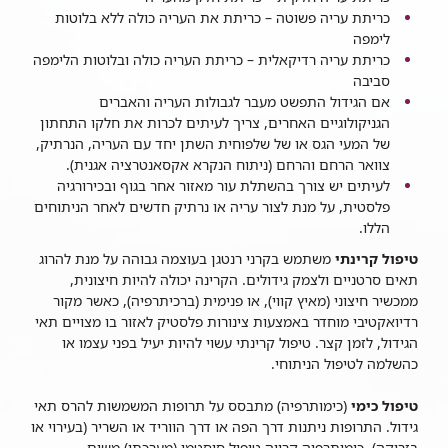
כריתת עריה פשוטה – כריתת את העריה כולה ללא בלוטות
לימפה
כריתת עריה רדיקאלית – כריתת העריה כולה ובלוטות הלימפה
סביבה
אם הגידול התפשט מעבר לגבולות העריה והאברים
הגניקולוגיים האחרים, צריך לעיתים לכרות את חלקו התחתון
של המעי הגס או של שלפוחית השתן יחד עם העריה, הנרתיק,
צוואר הרחם והרחם (ניתוח הנקרא אקסאנטרציה אגנית).
לעיתים יש צורך בהשתלת עור מאזור אחר בגוף ובכירורגיה
פלסטית, על מנת לצור עריה או נרתיק חדשים לאחר הניתוחים
הללו.
טיפול קרינתי
משתמש בקרני רנטגן בעוצמה גבוהה על מנת להרוג
תאים סרטניים ולצמק גידולים. הקרינה יכולה להיות חיצונית,
ממכשיר חיצוני (מאיץ קווי), או פנימית (ברכיתרפיה), כאשר מקור
רדיואקטיבי מוחדר באמצעות צינורות פלסטיק לאזור בו מצויים תאי
הגידול, לזמן קצר. טיפול קרינתי עשוי להיות יעיל בפני עצמו או
כהשלמה לטיפול הניתוחי.
טיפול כימי
(כימותרפיה) מתבסס על תרופות המשמשות להרס תאי
גידול. התרופות ניתנות דרך הפה או דרך הווריד או השריר (בעירוי או
בזריקה). כימותרפיה קרויה טיפול סיסטמי (מערכתי) משום