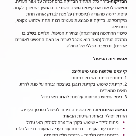
הבדיקות-
בדרך כלל תתחיל הבדיקה בהסתכלות על אזור העריה,
ומישוש לראות אם קיימים גושים חשודים. בהמשך יש צורך לקחת
פיסת רקמה מהעריה (ביופסיה) על מנת לבדוק אותה תחת
מיקרוסקופ. בדיקה זו מבוצעת פעמים רבות תחת אלחוש מקומי,
במרפאה.
סיכויי ההחלמה (הפרוגנוזה) ובחירת הטיפול, תלויים בשלב בו
מתגלה הגידול (האם הוא מוגבל לעריה או האם התפשט לאזורים
אחרים), ובמצבה הכללי של החולה.
אפשרויות הטיפול
קיימים שלושה סוגי טיפולים:
1.
ניתוחי: כריתת הגידול בניתוח
2.
קרינתי: שימוש בקרינת רנטגן בעוצמה גבוהה על מנת להרוג
תאים ממאירים
3.
כימי: שימוש בתרופות על מנת להרוג תאי גידול
הגישה הניתוחית
היא השכיחה ביותר לטיפול בסרטן העריה.
הגידול יסולק באחת השיטות הבאות:
ניתוח לייזר – שימוש בקרן אור צרה לסילוק תאי גידול
כריתת עור העריה – כריתת עור העריה המעורב בגידול בלבד
כריתת עריה חלקית – כריתת חלק מהעריה