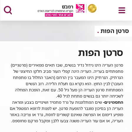
פתח
סרטן הפות
סרטן הפות
תפריט
סרטן העריה הינו גידול נדיר בנשים, שבו תאים ממאירים (סרטניים)
מתפתחים בעריה. העריה הינה קפלי העור סביב חלקו החיצוני של
הנרתיק. הנרתיק הינו המעבר בין הרחם (האבר החלול בו מתפתח
העובר) לבין החוץ. הוא נקרא גם תעלת הלידה.
רוב הנשים
המפתחות סרטן העריה הן מעל גיל 50. עם זאת, הופכת המחלה
לשכיחה יותר גם בנשים מתחת לגיל 40.
התסמינים-
שים המתלוננות על גרד מתמיד ושינויים בצבע ומראה
העריה הן בסיכון מוגבר להופעת סרטן. יש לפנות לרופא המטפל אם
מופיע דימום או הפרשה שאינם קשורים לווסת, גרד או צריבה באזור
העריה, או אם עור העריה משנה צבעו ללבן ומקבל מרקם מחוספס.