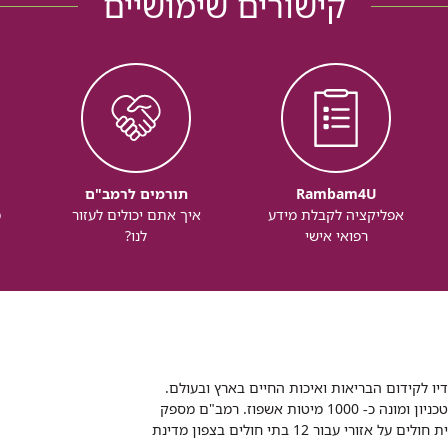
קישורים שימושיים
Rambam4U
תורמים לרמב"ם
אפליקציה לקבלת מידע
איך אתם יכולים לעזור
מ
רפואי אישי
לנו?
דיו לקידום הבריאות ואיכות החיים בארץ ובעולם.
רמב"ם הוא בית חולים ממשלתי אקדמי, המסונף לפקולטה לרפואה של הטכניון ומונה כ- 1000 מיטות אשפוז. רמב"ם מספק
שירותי רפואה לכ-2,700,000 תושבים, צה"ל וכוחות הביטחון, ומשמש כבית חולים על אזורי עבור 12 בתי חולים בצפון מדינת