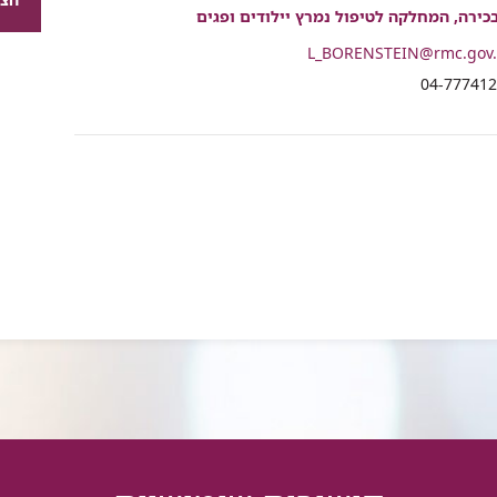
רכיב
כירה, המחלקה לטיפול נמרץ יילודים ופגים
שיתוף
L_BORENSTEIN@rmc.gov.
י
04-77741
ן
ן