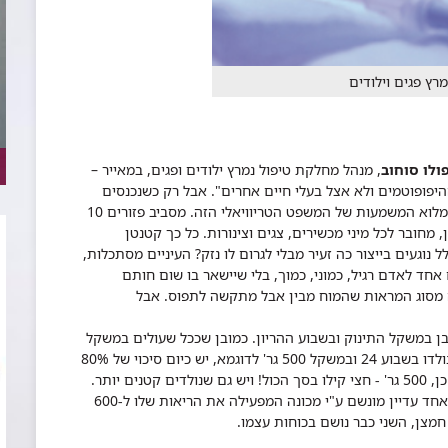
ו​לו סוחוב
, מנהל מחלקת טיפול נמרץ ילודים ופגים, במאייר –
היפופוטמים ולא אצל בעלי חיים אחרים". אבל רק כשנכנסים
לאולם הגדול של חדר טיפול נמרץ פגים, מבינים את מלוא המשמעות של המשפט הטריוויאלי הזה. מסביב פזורים 10
מחובר לכל מיני מכשירים, צגים וצינורות. כל כך קטנטן
געים בייצור כה זעיר מבלי לגרום לו נזק? העיניים מסתכלות,
חד לאדם רגיל, כמוני, כמוך, בלי שיישאר בו שום חותם
ה מסוג המראות שהמוח מבין אבל מתקשה לתפוס.
אבל
ובן במשקל התינוק ובשבוע ההריון. כמובן שככל שעולים במשקל
ומתקדמים בהריון הסיכויים עולים ועולים. לפגים שנולדו בשבוע 24 ובמשקל 500 גר' לדוגמא, יש כיום סיכוי של 80%
כן, 500 גר' - חצי קילו בסך הכול! ויש גם שנולדים קטנים יותר.
כרגע יש במחלקה שני תינוקות במשקל של 600 גר'. אחד עדיין מונשם ע"י מכונה המפעילה את הריאות שלו ל-600
חמצן, השני כבר נושם בכוחות עצמו.