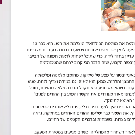
שולפת את מצלמת הפולרואיד ומצלמת את הפג. היא כבר 13
יעה לכאן ישר מהצבא ובחודש שעבר נבחרה כעובדת מצטיינת
יין בחדר לידה, כדי שתוכל לפחות לראות תמונה של הבייבי
בטור הקבוע, שזה הדבר הכי קרוב לרחם שהטכנולוגיה
 באינקובטור על מצע של סיליקון, מחומם מלמטה ומלמעלה
ת רמת החמצן והלחות. מכאן הוא לא זז. גם במידה וצריך לנתח, מגיע
קום.
כשהאימא תגיע היא תקבל הדרכה מלאה מהצוות, תוכל
"אנחנו מאוד מעודדים את הקשר והמגע בין ההורים לפגים"
ן האימא לתינוק".
ת ההורים איך לגעת בפג. ככלל, פגים לא אוהבים שמלטפים
יץ.
את השאר כבר ישלימו ההורים האחרים במחלקה. נראה
לקים בצרות, בשמחות ובדברים הקטנים של החיים.
 לאחר השחרור מהמחלקה, כשהם מגיעים במסגרת המעקב