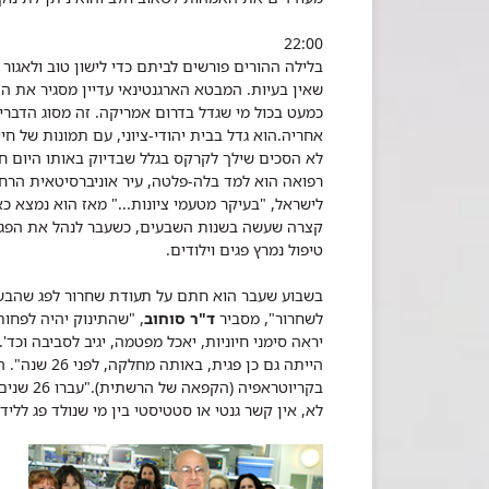
22:00
בלילה ההורים פורשים לביתם כדי לישון טוב ולאגור
שאין בעיות. המבטא הארגנטינאי עדיין מסגיר את 
כמעט בכול מי שגדל בדרום אמריקה. זה מסוג הדברי
אחריה.
הוא גדל בבית יהודי-ציוני, עם תמונות של חיי
לא הסכים שילך לקרקס בגלל שבדיוק באותו היום חיי
ר
לישראל, "בעיקר מטעמי ציונות..."
טיפול נמרץ פגים וילודים.
בשבוע שעבר הוא חתם על תעודת שחרור לפג שהבשיל 
לשחרור", מסביר
ד"ר סוחוב
יראה סימני חיוניות, יאכל מפטמה, יגיב לסביבה וכ
בקריוטראפיה (הקפאה של הרשתית).
"עברו 
לא, אין קשר גנטי או סטטיסטי בין מי שנולד פג ללי