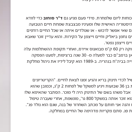
 כוחות ליום שלמחרת. מידי פעם מגיע גם
ד"ר סוחוב
כדי לוודא
ההיסטוריה האישית שלו ומעיניו מבצבצת שמחת חיים הטבועה
ם שאי אפשר לרכוש - או שנולדים איתה או שכל החיים רודפים
ם נחמן ביאליק וחיים וייצמן על הקירות. והוא עדיין זוכר שאבא
ם וייצמן נפטר.
פואה הוא למד בלה-פלטה, עיר אוניברסיטאית הרחוקה רק 60 ק"מ מבואנוס איירס, ואחרי תקופת ההשתלמות עלה
מאז הוא נמצא כאן ברמב"ם כבר למעלה מ- 30 שנה ברציפות, למעט הפסקה
קצרה שעשה בשנות השבעים, כשעבר לנהל את הפגייה בביה"ח בנהריה. ב-1989 הוא קיבל לידיו את ניהול מחלקת
לכדי תינוק בריא והגיע זמנו לצאת לחיים. "הקריטריונים
, "שהתינוק יהיה לפחות בן 36 שבועות ויגיע למשקל של לפחות 2 ק"ג, וכמובן שהוא
ד'. אבל משהו בשם של התינוק היה לי מוכר. הסתבר שהאימא שלו
הייתה גם כן פגית, באותה מחלקה, לפני 26 שנה". הוא זוכר אותה במשקל 800 גר', מונשמת, אחרי שעברה טיפול
26 שנים והנה אני חותם על מכתב השחרור של בנה, שגם הוא נולד פג".
דת פג. סתם מקריות מדהימה של החיים במחלקה.​​