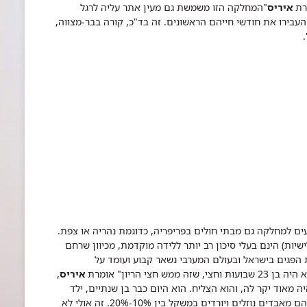
פרת
איריס
"המחלקה הזו משמשת גם מעין אתר עליה לרגל
העבירו את חודשי חייהם הראשונים. זה בד"כ, קורה בבר-מצווה,
5 תינוקות פגים, המגיעים למחלקה גם מבתי חולים בפריפריה, כדוגמת נהריה או צפת.
ישיות) הינם בעלי סיכון רב יותר ללידה מוקדמת, מכיוון שרחם
ת הפגים בישראל ובעולם המערבי נשאר קבוע ועומד על
 שבועות וחצי, שזה ממש חצי הריון" אומרת
איריס
,
 מאוד יקר לה, והוא הצליח. הוא היום כבר בן שנתיים, ילד
בריא, גדול וחינני. תחשוב על זה שבימים הראשונים הם מאבדים נוזלים ויורדים במשקל בין 10%-20%. זה אולי לא