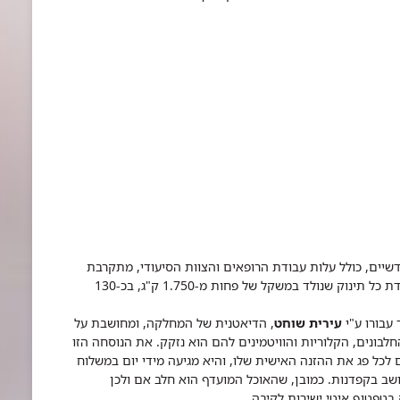
דשיים, כולל עלות עבודת הרופאים והצוות הסיעודי, מתקרבת
לחצי מיליון דולר. חלק מזה מגיע מהמדינה, שמסבסדת כל תינוק שנולד במשקל של פחות מ-1.750 ק"ג, בכ-130
עירית שוחט
, הדיאטנית של המחלקה, ומחושבת על
לבונים, הקלוריות והוויטמינים להם הוא נזקק. את הנוסחה הזו
לכל פג את ההזנה האישית שלו, והיא מגיעה מידי יום במשלוח
טיפה נמדדת, וכל CC (סמ"ק) מחושב בקפדנות. כמובן, שהאוכל המועדף הוא חלב אם ולכן
בטפטוף איטי ישירות לקיבה.