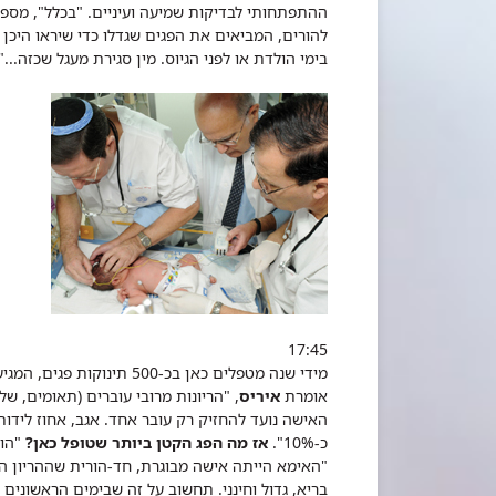
ההתפתחותי לבדיקות שמיעה ועיניים. "בכלל", מס
להורים, המביאים את הפגים שגדלו כדי שיראו היכן 
בימי הולדת או לפני הגיוס. מין סגירת מעגל שכזה...".
17:45
מידי שנה מטפלים כאן בכ-00
אומרת
איריס
, "הריונות מרובי עוברים (תאומים, של
האישה נועד להחזיק רק עובר אחד. אגב, אחוז לידו
כ-10%".
אז מה הפג הקטן ביותר שטופל כאן?
"הוא היה בן 23
"האימא הייתה אישה מבוגרת, חד-הורית שההריון היה