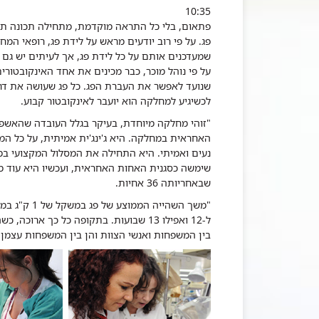
10:35
פתאום, בלי כל התראה מוקדמת, מתחילה תכונה תז
פג. על פי רוב יודעים מראש על לידת פג, רופאי המ
שמעדכנים אותם על כל לידת פג, אך לעיתים יש גם ל
על פי נוהל מוכר, כבר מכינים את אחד האינקובטורים
שנועד לאפשר את העברת הפג. כל פג שעושה את דרכ
לכשיגיע למחלקה הוא יועבר לאינקובטור קבוע.
"זוהי מחלקה מיוחדת, בעיקר בגלל העובדה שהאשפו
האחראית במחלקה. היא ג'ינג'ית אמיתית, על כל המ
נעים ואמיתי. היא התחילה את המסלול המקצועי במח
שבאחריותה 36 אחיות.
"משך השהייה הממוצע של פג במשקל של 1 ק"ג במחלקה, עומד על כחודשיים, מסבירה
ל-12 ואפילו 13 שבועות. בתקופה כל כך א
בין המשפחות ואנשי הצוות והן בין המשפחות עצמן