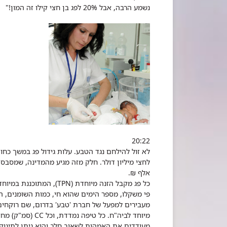
נשמע הרבה, אבל 20% לפג בן חצי קילו זה המון!"
20:22
לא זול להילחם נגד הטבע. עלות גידול פג במשך כחו
אלף ₪.
כל פג מקבל הזנה מיוחדת (TPN), המתוכננת במיוחד עבורו ע"י
פי משקלו, מספר הימים שהוא חי, כמות השומנים, הח
מעבירים למפעל של חברת 'טבע' בדרום, שם רוקחים 
מיוחד לביה"ח. כל 
מעודדים את האמהות לשאוב חלב והוא ניתן לתינוק 