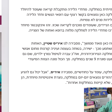
זיתית במחלקה. מחדרי הלידה מתקבלת קריאה שעומד להיוולד
חלקה כאן נמצאים בקשר רצוף עם רופאי הנשים וחדר הלידה
ידות פגים לא צפויות.
 הניידים, שעומדים מוכנים לקריאה שכזו. זהו אינקובטור מיוחד
ו מחדרי הלידה למחלקה מלווה ברופא ואחות של הפגייה.
ז כאן מאוד ממושך", מסבירה לנו
איריס​ שטיין,
האחות
שתמע מכך - ישירה, בטוחה בעצמה ועיניה קורנות מחום אנושי
לקה הנוירוכירורגית, אח"כ עברה לטיפול נמרץ ילדים, שם גם
שימשה כסגנית האחות האחראית, ועכשיו היא עוד מעט סוגרת 9 שנים במחלקה. סך הכול מונה הצוות הסיעודי
איריס
, "אבל יכול גם להגיע
רוכה, כשההורים נמצאים יום-יום במחלקה, נוצרת אינטימיות מיוחדת, הן
, שלא קיימת במחלקות אחרות".