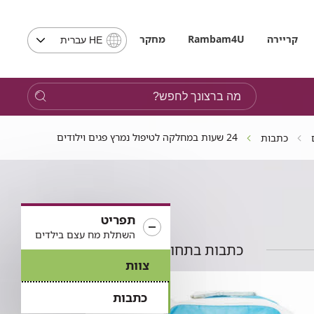
בחירת
קריירה
Rambam4U
מחקר
HE עברית
שפה
-
שים
מה
לב,
ברצונך
בבחירת
לחפש?
שפה
24 שעות במחלקה לטיפול נמרץ פגים וילודים
כתבות
תועבר
לאתר
בשפה
המבוקשת
תפריט
השתלת מח עצם בילדים
כתבות בתחום
צוות
כתבות