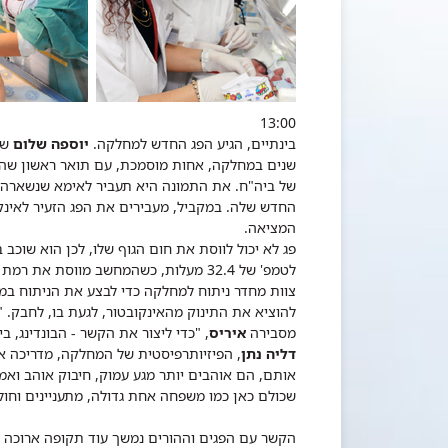
13:00
בינתיים, הגיע הפג החדש למחלקה.
יוספה שלום
שנים במחלקה, אחות מוסמכת, עם תואר ראשון שהג
של ביה"ח. את התמונה היא תעביר לאימא שנשארה עד
החדש שלה. במקביל, מעבירים את הפג הזעיר לאינקו
המציאה.
פג לא יכול לווסת את חום הגוף שלו, לכן הוא שוכב
לטמפ' של 32.4 מעלות, כשהמחשב מווסת א
צוות מחדר ניתוח למחלקה כדי לבצע את הניתוח במ
להוציא את התינוק מהאינקובטור, לגעת בו, לחבק. 
מסבירה
איריס
, "כדי ליצור את הקשר - הבונדינג, בי
דליה נתן
, הפיזיותרפיסטית של המחלקה, מדריכה א
אותם, הם אוהבים יותר מגע עמוק, חיבוק אוהב ואמ
שכולם כאן כמו משפחה אחת גדולה, מתעניינים וחו
הקשר עם הפגים וההורים נמשך עוד תקופה ארוכה