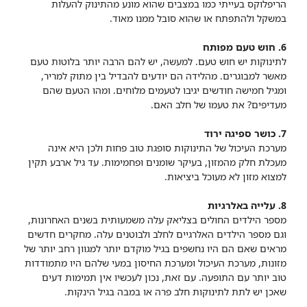
הריפלוקס בעייתי כמו במצבים שהוא מונע מהתינוק להעלות
במשקל ולהתפתח או שהוא סובל ממנו מאוד.
6. חוש טעם מפותח
לתינוקות יש חוש טעם. למעשה, יש להם הרבה יותר בלוטות טעם
מאשר למבוגרים. מהלידה הם יודעים להבדיל בין מתוק למריר,
ומגיל חמישה חודשים יגיבו לטעמים מלוחים. ומהו הטעם שהם
מעדיפים? את טעמו של חלב האם.
7. כושר ספיגה ירוד
מערכת העיכול של התינוקות סופגת טוב פחות ולכן היא אינה
מעכלת חלק מהמזון, בעיקר שומנים ופחמימות. עד גיל ארבע תקין
למצוא מזון לא מעוכל ביציאות.
8. עלייה באלרגיות
מספר הילדים החולים בצליאק עלה משמעותית בשנים האחרונות,
וגם מספר הילדים האלרגיים לחלב ולבוטנים עלה. מחקרים חדשים
מראים שאם הם היו נחשפים בגיל מוקדם יותר למגוון רחב יותר של
מזונות, מערכת העיכול ומערכת החיסון במעי שלהם היו מתמודדות
טוב יותר עם התופעה. עם זאת, נכון לעכשיו אין תמימות דעים
שאכן יש לתת לתינוקות חלב פרה או במבה בגיל הינקות.