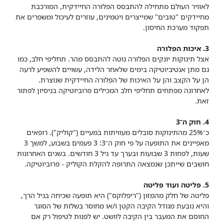
לאוויר העולם מתחילה להתבסס הפלורה החיידקית, המורכבת
מחיידקים "טובים" שמייצרים ויטמינים, עוזרים לעיכול ומשפרים את
תפקוד מערכת החיסון.
3. איכות הפלורה
אצל תינוקות יונקים הפלורה נוטה להתבסס מהר. תחליפי חלב, כמו
גם מתן אנטיביוטיקה בימים שלאחר הלידה, עשויים להשפיע לרעה
הן על הקצב והן על האיכות של הפלורה החיידקית שנוצרת.
לאחרונה מפתחים תחליפי חלב המכילים פרוביוטיקה בניסיון לפתור
זאת.
4. חוק ה־3
כ־25% מהתינוקות סובלים מעוויתות במעיים ("קוליק"). רופאים
מאפיינים את התופעה על פי חוק ה־3: 3 פעמים בשבוע, למשך 3
שעות, לפחות 3 שבועות ובערך עד גיל 3 חודשים. בשנים האחרונות
חושבים שייתכן שנמצאה התרופה להקלת הקוליק - פרוביוטיקה.
5. פליטה ועוד פליטה
פליטה של חלק מהמזון ("ריפלוקס") היא תופעה שכיחה בגיל הרך,
והיא נובעת מגודל הקיבה הקטן ו/או מחוסר בשלות של הסוגר
החוסם את המעבר בין הקיבה לוושט. יש לפנות לטיפול רק אם