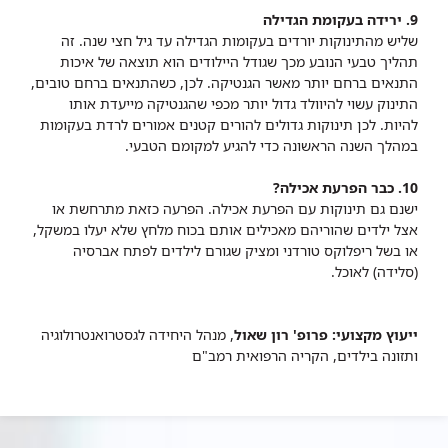
9. ירידה בעקומת הגדילה
שליש מהתינוקות יורדים בעקומות הגדילה עד גיל חצי שנה. זה
תהליך טבעי הנובע מכך שגודל היילודים הוא תוצאה של איכות
התנאים ברחם יותר מאשר הגנטיקה. לכן, כשהתנאים ברחם טובים,
התינוק עשוי להיוולד גדול יותר מכפי שהגנטיקה מייעדת אותו
להיות. לכן תינוקות גדולים להורים קטנים אמורים לרדת בעקומות
במהלך השנה הראשונה כדי להגיע למקומם הטבעי.
10. כבר הפרעת אכילה?
ישנם גם תינוקות עם הפרעת אכילה. הפרעה כזאת מתרחשת או
אצל ילדים שהוריהם מאכילים אותם בכוח מלחץ שלא יעלו במשקל,
או בשל ריפלוקס טורדני ומציק שגורם לילדים לפתח אברסיה
(סלידה) לאוכל.
ייעוץ מקצועי: פרופ' רון שאול
, מנהל היחידה לגסטרואנטרולוגיה
ותזונה בילדים, הקריה הרפואית רמב"ם