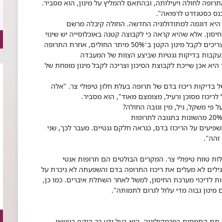
פה לחולה ויעילותה, ובהתאם להמליץ על מינון, הוא מסביר.
נס כסטנדרט לרפואה".
היא דוגמה למתודולוגיה החדשה. החולה קיבלה מרשם
סון. אלא שהיא קראה כי לקבוצה קטנה באוכלוסייה יש שינוי
גנטי בחלבון המפרק את התרופה, ולכן אנשים אלה צריכים לקבל מינון הקטן ב־50% מיתר החולים, אחרת התרופה
בעקבות בדיקות גנטיות שביצע הצוות של המעבדה
 היא אכן שייכת לקבוצת הסיכון וצריכה לקבל מינון מופחת של
 בדיקות ריכוז בדם של תרופה בעלת חלון טיפולי צר. "אלה
לריכוז מסוכן ורעיל, מצומצם מאוד", הוא מסביר.
פי משקל, גיל, מין וגובה החולה?
שפיעים על הריכוז בדם, כנראה חלקם גנטיים. מעבר לכך, שני
זהה".
ות טווח טיפולי צר. המקרים הבולטים הם תרופות אנטי
גילים לא מעלים את ריכוז התרופה בדם והשפעתה לא ניכרת על
ות לדיכוי מערכת החיסון, למשל לאחר השתלת איברים. כמו כן,
מינון גבוה מדי עלול לגרום לתמותה".
 תת התמחות בפרמקולוגיה, הוא בעל ידע רב היקף בנושאי