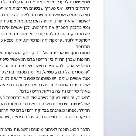
שמאפשרות להעריך מראש את מידת הרעילות של התרו
"התחום חדש, ואני מעריך שבשנים הקרובות הוא ייכ
חולה במחלה אוטואימונית שפנתה לאחרונה ליחידה 
לאימורן־אזאתיופרין, תרופה המדכאת את מערכת החי
לא מתפרקת וגורמת לתופעות לוואי מסכנות חיים. 
לטוקסיקולוגיה, פרמקולוגיה ופרמקוגנטיקה, נמצא כי
התרופה.
תחום נוסף שבאחריותו של ד"ר קורניק הוא פענוח של
תרופות שבהן הרווח בין הריכוז בדם המאפשר טיפול 
מדוע אי אפשר להסתפק בחישוב של מינון התרופה על 
"פרמטרים של גובה, משקל, גיל ומין מסבירים רק כ־20% מהשונות בתגובה לתרופות
אצל אנשים שונים. יש משתנים שאינם ידועים לנו ומ
אנשים יגיבו אחרת לתרופה גם אם ריכוזה בדם יהיה 
באילו מקרים נחוצה בדיקת הריכוז בדם?
"כאמור, זה נחוץ בעיקר כשהטיפול הוא בתרופות בעל
אפילפטיות. יש מקרים שבהם רואים כי המינונים הר
החולה. אנחנו מעורבים בבדיקת ריכוז בדם של תרופ
בדיקת ריכוז בדם נחוצה גם בטיפולים כימיים, שבהם 
הדבר הבא: תוכנה לאיתור מינונים והשפעות צולבות
בהיות ד"ר קורניק רופא מומחה ברפואה פנימית, עם