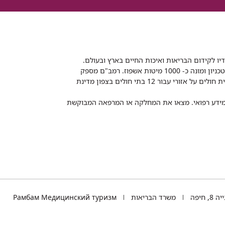
דיו לקידום הבריאות ואיכות החיים בארץ ובעולם.
רמב"ם הוא בית חולים ממשלתי אקדמי, המסונף לפקולטה לרפואה של הטכניון ומונה כ- 1000 מיטות אשפוז. רמב"ם מספק
שירותי רפואה לכ-2,700,000 תושבים, צה"ל וכוחות הביטחון, ומשמש כבית חולים על אזורי עבור 12 בתי חולים בצפון מדינת
 ומידע רפואי. מצאו את המחלקה או המרפאה המבוקשת
TEL
 חיפה
משרד הבריאות
Рамбам Медицинский туризм