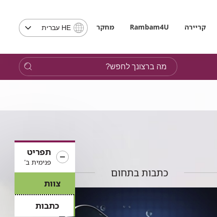
בחירת
קריירה
Rambam4U
מחקר
HE עברית
שפה
-
שים
מה
לב,
ברצונך
בבחירת
לחפש?
שפה
תועבר
לאתר
בשפה
המבוקשת
תפריט
פנימית ב'
כתבות בתחום
צוות
כתבות