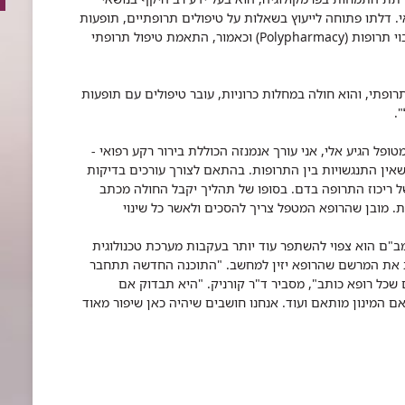
אי. דלתו פתוחה לייעוץ בשאלות על טיפולים תרופתיים, תופעות
לוואי של תרופות, ניטור רמת תרופות, מקרים של ריבוי תרופות (Polypharmacy) וכאמור, התאמת טיפול תרופתי
רופתי, והוא חולה במחלות כרוניות, עובר טיפולים עם תופעות
.
פל הגיע אלי, אני עורך אנמנזה הכוללת בירור רקע רפואי -
 שאין התנגשויות בין התרופות. בהתאם לצורך עורכים בדיקות
ל ריכוז התרופה בדם. בסופו של תהליך יקבל החולה מכתב
. מובן שהרופא המטפל צריך להסכים ולאשר כל שינוי
"ם הוא צפוי להשתפר עוד יותר בעקבות מערכת טכנולוגית
 את המרשם שהרופא יזין למחשב. "התוכנה החדשה תתחבר
ם שכל רופא כותב", מסביר ד"ר קורניק. "היא תבדוק אם
המינון מותאם ועוד. אנחנו חושבים שיהיה כאן שיפור מאוד