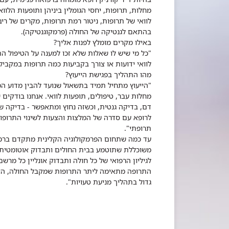
מחלות, תרופות, יחסי הגומלין ביניהן ותופעות הלוו
בהתאם לגנטיקה של החולה (פרמקוגנטיקה).
באילו מקרים מומלץ לפנות אליך?
"כל מי שיש לו שאלות שלא זכו למענה על הטיפול הת
לוואי ידועות או צורך בקביעות כמה תרופות במקביל"
מהו התהליך בפגישת הייעוץ?
"הייעוץ מתחיל תמיד בתשאול שנועד להבין מדוע המטו
מחלות עבר, טיפולים, תופעות לוואי. אנחנו בודקים
דם, בדיקה גנטית, וכשזה נחוץ ומתאפשר - בדיקה ש
לרופא עם סדרה של המלצות והצעות לשינוי התרופות
תרופתי".
עד כמה שתחום הפרמקולוגיה הקלינית מתקדם ברמב
משוכללת שתוטמע בבית החולים ותבדוק אוטומטית
לגיליון הרפואי של כל חולה ותבדוק אונליין כל מרש
התרופה מתאימה ליתר התרופות שמקבל החולה, האם 
גדול בתהליך מניעת טעויות". ​