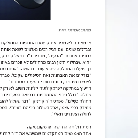
מאת: אמיתי גזית
מי מאיתנו לא מכיר את קופסת התרופות המחולקת ל
ובגדלים שונים. עם הגיל רבים נאלצים לשאת אותה 
כרוניות אחרות. "הבעיה", מסביר ד"ר דניאל קורניק
"היא שבחלוף הזמן רבים מהחולים לא זוכרים באיזו
כך פועלת המחלקה שהוא עומד בראשה. "אנחנו מסתכ
"בודקים את האבחנות ואת הטיפולים שקיבל, מבררי
לצמצם מינונים, ובונים תוכנית מעקב מסודרת".
הייעוץ במחלקה לפרמקולוגיה קלינית חשוב לא רק ל
מחלה. "בגלל ריבוי ההתמחויות ברפואה המערבית ר
החולה כשָׁלֵם", מפרט ד"ר קורניק, "דבר שעלול להו
מוצדק בפני עצמו, אבל השילוב ביניהם בעייתי. המ
לחולה האינדיבידואלי".
המתודולוגיה החדשה: פרמקוגנטיקה
אחד האמצעים המתקדמים שמשמש את ד"ר קורניק בע