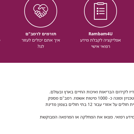
Rambam4U
תורמים לרמב"ם
אפליקציה לקבלת מידע
איך אתם יכולים לעזור
מ
רפואי אישי
לנו?
דיו לקידום הבריאות ואיכות החיים בארץ ובעולם.
רמב"ם הוא בית חולים ממשלתי אקדמי, המסונף לפקולטה לרפואה של הטכניון ומונה כ- 1000 מיטות אשפוז. רמב"ם מספק
שירותי רפואה לכ-2,700,000 תושבים, צה"ל וכוחות הביטחון, ומשמש כבית חולים על אזורי עבור 12 בתי חולים בצפון מדינת
 ומידע רפואי. מצאו את המחלקה או המרפאה המבוקשת