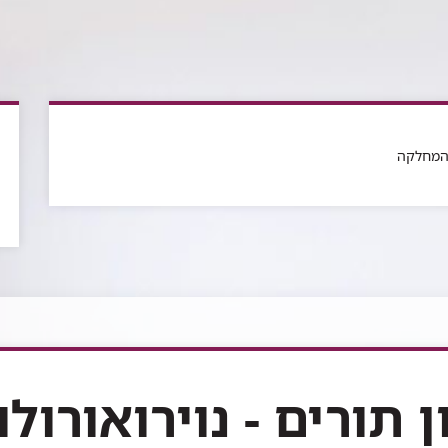
 המחלקה
ן תורים - נוירואורולו