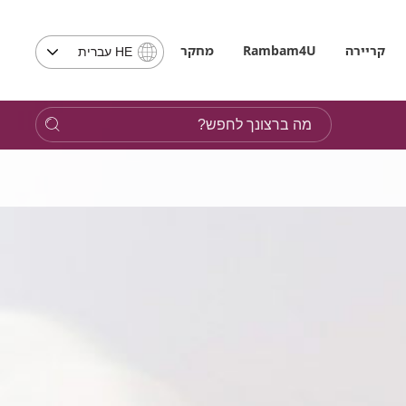
בחירת
קריירה
Rambam4U
מחקר
HE עברית
שפה
-
שים
מה
לב,
ברצונך
בבחירת
לחפש?
שפה
תועבר
לאתר
בשפה
המבוקשת