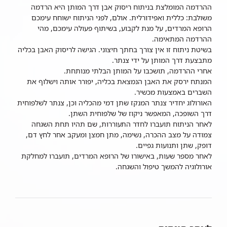
ההרדמה המומלצת בניתוח ריסוק אבן דרך המותן היא הרדמה
משולבת: כללית ואפידורלית. אולם, לפני הניתוח ישוחח עימכם
הרופא המרדים, על מנת לקבוע, בשיתוף פעולה עימכם, מהי
ההרדמה המתאימה.
בשיטת ניתוח זו אין צורך בחתך חיצוני. הגישה לריסוק האבן בכליה
מתבצעת דרך המותן על ידי צנתר.
אחרי ההרדמה, תושכבו על המותן הבלתי מנותחת.
המנתח ירסק את האבן הנמצאת בכליה, יפורר אותה וישלוף את
השברים באמצעות מכשיר.
האורולוג יחדיר צנתר המנקז שתן דמי מהכליה וכן, צנתר לשלפוחית
דרך השופכה, המאפשר ניקוז של שלפוחית השתן.
לאחר הניתוח תועברו לחדר התעוררות, שם תהיו תחת השגחה
צמודה על מצב ההכרה, נשימה, מתן חמצן ומעקב אחר לחץ דם,
דופק, שתן ותנועות גפיים.
לאחר מספר שעות, באישורו של הרופא המרדים, תועברו למחלקת
אורולוגיה להמשך טיפול והשגחה.