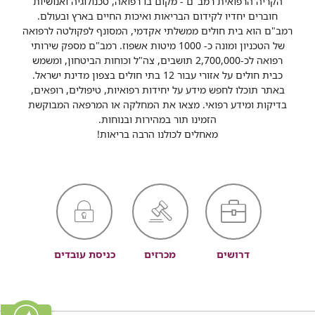
הקריה הרפואית רמב"ם - מקום בו רפואה, טכנולוגיה ואנושיות
חוברים יחדיו לקידום הבריאות ואיכות החיים בארץ ובעולם.
רמב"ם הוא בית חולים ממשלתי אקדמי, המסונף לפקולטה לרפואה
של הטכניון ומונה כ- 1000 מיטות אשפוז. רמב"ם מספק שירותי
רפואה לכ-2,700,000 תושבים, צה"ל וכוחות הביטחון, ומשמש
כבית חולים על אזורי עבור 12 בתי חולים בצפון מדינת ישראל.
באתר תוכלו לחפש מידע על יחידות רפואיות, טיפולים, רופאים,
בדיקות ומידע רפואי. מצאו את המחלקה או המרפאה המבוקשת
הזמינו תור במהירות ובנוחות.
מאחלים לכולנו הרבה בריאות!
דרושים
מכרזים
כניסת עובדים