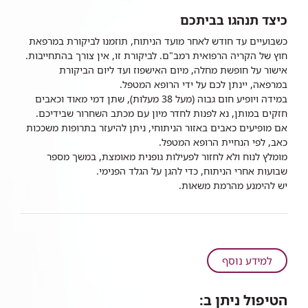
כיצד תנהגו בביתכם
כשבועיים עד חודש לאחר מועד הניתוח, תוזמנו לביקורת במרפאת
חוץ של הקריה הרפואית רמב"ם. לביקורת זו, אין צורך בהתחייבות.
אישור על חופשת מחלה, מיום האישפוז ועד ליום הביקורת
במרפאה, יינתן לכם על ידי הרופא המטפל.
במידה ויופיע חום גבוה (מעל 38 מעלות), שתן דמי מאוד וכאבים
חזקים במותן, נא לפנות לחדר מיון עם מכתב השחרור שבידיכם.
אם מופיעים כאבים באזור הניתוחי, ניתן להיעזר בתרופות משככות
כאב, לפי הנחיית הרופא המטפל.
מומלץ לנוח ולא לחזור לפעילות גופנית מאומצת, במשך מספר
שבועות אחרי הניתוח, כדי להגן על הגלד הפנימי.
יש להימנע מהרמת משאות.
על
למידע נוסף
ניתוח
ריסוק
הטיפול ניתן ב:
אבן