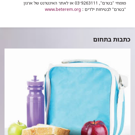
מומחי "בטרם", 9263111־03
או לאתר האינטרנט של ארגון
"בטרם" לבטיחות ילדים :
www.beterem.org
כתבות בתחום