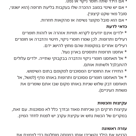
• אם הילד שתה חומר ניקוי או נפט.
• אם יש שינוי במצב ההכרה שלו בעקבות בליעת תרופה (הוא ישנוני,
סובל מאי שקט קיצוני).
• אם הוא סובל מקוצר נשימה או מהקאות חוזרות.
כדאי לדעת
* ילדים אינם יודעים לקרוא תוויות אזהרה או לזהות חומרים
רעילים ותרופות. לכן שמרו חומרי ניקוי, חיטוי והדברה או חומרים
רעילים אחרים במקומות שהם מחוץ להישג ידם.
* אחסנו תרופות ותוספים בארון נעול.
* אל תאחסנו חומרי ניקוי והדברה בבקבוקי שתייה. ילדים עלולים
להתבלבל ולשתות אותם.
* החזירו את החומרים המסוכנים למקומם בתום השימוש.
* אל תאחסנו חומרים מסוכנים ותרופות באותו מדף (למשל, אל
תאחסנו דבק שלוש שניות באותו מקום שבו אתם שומרים את
משחת העיניים).
עקיצות והכשות
עקיצות חרקים הן שכיחות מאוד ובדרך כלל לא מסוכנות. עם זאת,
במקרים של הכשת נחש או עקיצת עקרב יש לפנות לחדר המיון.
עזרה ראשונה
הרגיעו את הילד והשכיבו אותו במנוחה מוחלטת כדי לצמצם את