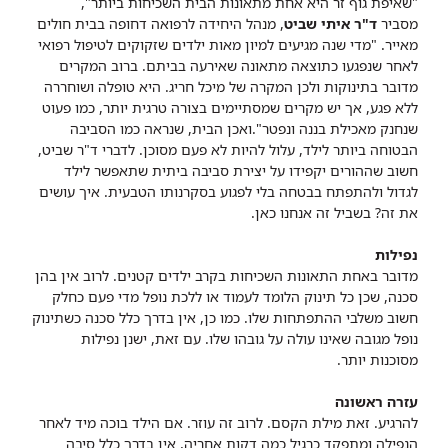
"שאיפת גוף זר היא אחת מתאונות הבית השכיחות ביותר",
מסביר
ד"ר איתי שביט
, מנהל היחידה לרפואה דחופה בבית חולים
מאייר. "מדי שנה מגיעים למיון מאות ילדים שזקוקים לטיפול רפואי
לאחר שנפגעו כתוצאה מתאונה שאירעה בביתם. ברוב המקרים
מדובר בתינוקות ולכן המקרה של מיכל חריג. היא טופלה ושוחררה
ללא פגע, אך יש מקרים שמסתיימים בצורה טרגית יותר, כמו פעוט
שנחנק מאכילת בננה ונפטר".ואכן הבית, שנראה כמו הסביבה
הבטוחה ביותר לילד, עלול להיות לא פעם מסוכן. לדברי ד"ר שביט,
חשוב שההורים יקפידו על יצירת סביבה ביתית שתאפשר לילד
לגדול ולהתפתח בבטחה בלי לפגוע בסקרנותו הטבעית.
איך עושים
את זה? בשביל זה אנחנו כאן.
נפילות
מדובר באחת התאונות השכיחות בקרב ילדים קטנים. לרוב אין בהן
סכנה, שכן כל תינוק הלומד לעמוד או ללכת נופל מדי פעם כחלק
חשוב משלבי ההתפתחות שלו. כמו כן, אין בדרך כלל סכנה כשתינוק
נופל מגובה שאינו עולה על גובהו שלו. עם זאת, ישנן נפילות
מסוכנות יותר.
עזרה ראשונה
להרגיע. זאת מילת הקסם. לרוב זה עוזר. אם הילד בוכה מיד לאחר
הנפילה ומתפקד כרגיל כמה דקות אחריה, אין בדרך כלל סיבה