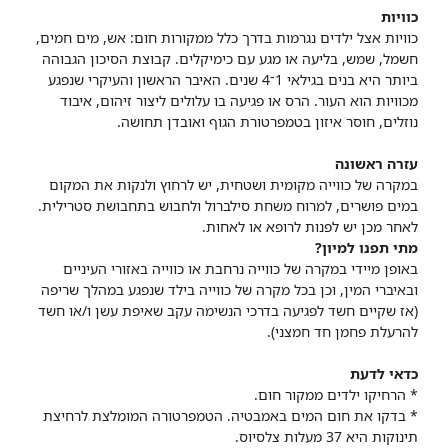
כוויות
כוויות אצל ילדים נגרמות בדרך כלל ממקורות חום: אש, מים חמים,
חשמל, שמש, בליעה או מגע עם כימיקלים. קבוצת הסיכון הגבוהה
ביותר היא בנים בגילאי 1־4 שנים. האיבר הראשון והעיקרי שנפגע
מכוויות הוא העור. הרס או פגיעה בו עלולים ליצור זיהום, איבוד
נוזלים, חוסר איזון בטמפרטורת הגוף ואובדן תחושה.
עזרה ראשונה
במקרה של כווייה מקומית ושטחית, יש לרחוץ ולנקות את המקום
במים פושרים, למרוח משחת סילברול ולחבוש בתחבושת סטרילית.
לאחר מכן יש לפנות לרופא או לאחות.
מתי תפנו למיון?
באופן מיידי במקרה של כווייה נרחבת או כווייה באזורי העיניים
ובאיברי המין, וכן בכל מקרה של כווייה בילד שנפגע במהלך שריפה
(אז שקיים חשד לפגיעה בדרכי הנשימה עקב שאיפת עשן ו/או חשד
להרעלת פחמן חד חמצני).
כדאי לדעת
* הרחיקו ילדים ממקור חום.
* בדקו את חום המים באמבטיה. הטמפרטורה המומלצת לרחיצת
תינוקות היא 37 מעלות צלסיוס.