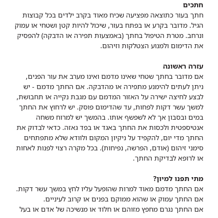
חתכים
חתך בעור כתוצאה מפציעה שכיח מאוד בקרב ילדים בכל קבוצות
הגיל. מדובר בקרע או בפתח בעור, שיכול להיות קטן ושטחי או עמוק
ונרחב. מטרת הטיפול בחתך (באמצעות תפירה או הדבקה) להפסיק
את הדימום ולמנוע הצטלקות וזיהום.
עזרה ראשונה
אם מדובר בחתך שטחי שאינו מדמם ואינו מערב את עור הפנים,
ניתן לעתים להימנע מתפירה או מהדבקה. אם החתך מדמם - יש
לבצע לחיצה ישירה על האזור המדמם עם מגבת נקייה או תחבושת,
למשך עשר דקות לפחות, עד שהדימום פוסק. יש לרחוץ את החתך
במים ובסבון אך לא לשפשף אותו. בהמשך יש למרוח משחה
אנטיספטית ולכסות את החתך באגד או בפד גאזה. כדאי לבדוק את
החתך מדי יום, להקפיד על ניקיון המקום ולוודא שלא מתפתחים
סימני זיהום (אודם, הפרשה, נפיחות). בכל מקרה רצוי לפנות לאחות
או לרופא לבדיקת החתך.
מתי תפנו למיון?
אם החתך מדמם מאוד למרות שהופעל עליו לחץ במשך עשר דקות.
אם החתך עמוק או שהוא ממוקם בפנים או קרוב לעיניים.
אם החתך נגרם מחפץ מזוהם או חלוד או מנשיכה של אדם או בעל