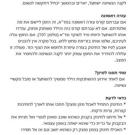
לקנה הנשימה ישתעל, יאדים ובהמשך יכחיל ויתקשה לנשום.
עזרה ראשונה
אם עברתם קורס עזרה ראשונה במד"א, זה הזמן ליישם את מה
שלמדתם. אם לא עברתם קורס כזה והילד משתנק ונחנק, עודדו
אותו להשתעל ודווחו מיד למוקד מד"א (טלפון 101). אם החפץ נגלה
לעיניכם, שלפו אותו בזריזות מחוץ ללוע. בכל מקרה אין להכניס
אצבע לפיו של התינוק בצורה עיוורת ולחפש את הגוף הזר. פעולה זו
עלולה להחדיר את החפץ עמוק יותר לקנה הנשימה ולהחמיר את
המצב.
מתי תפנו למיון?
אם לאחר אירוע ההשתנקות הילד ממשיך להשתעל או סובל מקשיי
נשימה.
כדאי לדעת
* התינוק התחיל לאכול מזון מוצק? חתכו אותו לאורך לחתיכות
קצרות, צרות ודקות.
* אל תיתנו לתינוק בקבוק כשהוא שוכב מאוזן לגמרי ואל תניחו את
הבקבוק על כרית כדי שהוא ישתה באופן עצמאי.
* האכילו תינוק במזון מוצק רק כשהוא יושב וגם אז אל תסירו