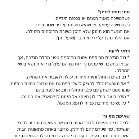
מתי תפנו למיון?
כשהנשיכה באזור הפנים או בכפות הידיים.
כשהנשיכה עמוקה או שהיא נפרסת על פני שטח נרחב.
אם הננשך הוא תינוק שלא חוסן בשגרת החיסונים הרגילה.
אם הילד ננשך על ידי חיית בר (שועל, תן).
כדאי לדעת
* רוב הכלבים הביתיים אמנם מחוסנים מפני מחלת הכלבת, אך
הביאו בחשבון שלעתים נדירות גם הם עלולים להיות נשאים של
המחלה.
* גם נשיכת חתול וחיות אחרות יכולה להעביר את המחלה.
* אל תאפשרו לילד להציק לבעלי חיים גם אם מדובר בחיות ביתיות.
מנעו ממנו לשחק עם כלבי וחתולי רחוב או לגעת בהם.
* הולכים עם הילד לגן חיות? אל תיתנו לו להאכיל את החיות.
* כל נשיכה מחייבת פנייה לרופא המטפל.
שאיפת גוף זר
ילדים רבים מגיעים לחדרי המיון כתוצאה משאיפת גוף זר לדרכי
הנשימה, מה שגורם להם להיחנק. מדובר באחת מתאונות הבית
השכיחות ביותר, בעיקר בקרב בני שנה־שנתיים. ילד ששאף גוף זר