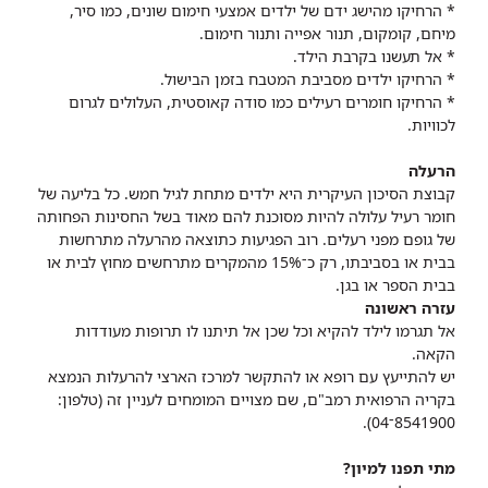
* הרחיקו מהישג ידם של ילדים אמצעי חימום שונים, כמו סיר,
מיחם, קומקום, תנור אפייה ותנור חימום.
* אל תעשנו בקרבת הילד.
* הרחיקו ילדים מסביבת המטבח בזמן הבישול.
* הרחיקו חומרים רעילים כמו סודה קאוסטית, העלולים לגרום
לכוויות.
הרעלה
קבוצת הסיכון העיקרית היא ילדים מתחת לגיל חמש. כל בליעה של
חומר רעיל עלולה להיות מסוכנת להם מאוד בשל החסינות הפחותה
של גופם מפני רעלים. רוב הפגיעות כתוצאה מהרעלה מתרחשות
בבית או בסביבתו, רק כ־15% מהמקרים מתרחשים מחוץ לבית או
בבית הספר או בגן.
עזרה ראשונה
אל תגרמו לילד להקיא וכל שכן אל תיתנו לו תרופות מעודדות
הקאה.
יש להתייעץ עם רופא או להתקשר למרכז הארצי להרעלות הנמצא
בקריה הרפואית רמב"ם, שם מצויים המומחים לעניין זה (טלפון:
8541900־04).
מתי תפנו למיון?