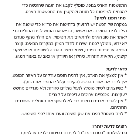
התפשטות הארס בגופו. מומלץ לקבע את הגפה שהוכשה כדי
להפחית למינימום כל תזוזה ולהקטין את התפשטות הארס.
מתי
תפנו למיון?
במקרה של הכשה יש להזעיק בדחיפות את מד"א כדי שיפנה את
הילד לבית החולים. אם אפשר, הביאו את הנחש לבית החולים כדי
לאתר את סוג הארס ולהתאים את הטיפול. אם הילד נעקץ מגורם
לא ידוע, מומלץ לפנות ישירות לחדר המיון במקרים הבאים: קוצר
נשימה או נפיחות בפנים, שינוי במצב ההכרה (ישנוניות או אי שקט
קיצוני), הקאות חוזרות, כיחלון או חיוורון או כאב עז באזור הנגוע.
כדאי לדעת
* אין למצוץ את הארס, אין להניח חוסם עורקים על האזור המוכש,
אין לקרר את אזור ההכשה (הקירור עלול להחמיר את הנזק).
* כשיוצאים לטיול מומלץ לנעול נעליים סגורות ולא סנדלים מחשש
לעקיצות. מכנסיים ארוכים עדיפים על קצרים.
* אין להרים אבנים גדולות כדי לא לחשוף את הזוחלים ששוכנים
תחתיהם.
* לנים בשטח? הפכו את שק השינה ונערו אותו לפני השימוש.
רוצים לדעת יותר?
פנו לשלוחת "בטרם־רמב"ם" לקידום בטיחות ילדים או למוקד