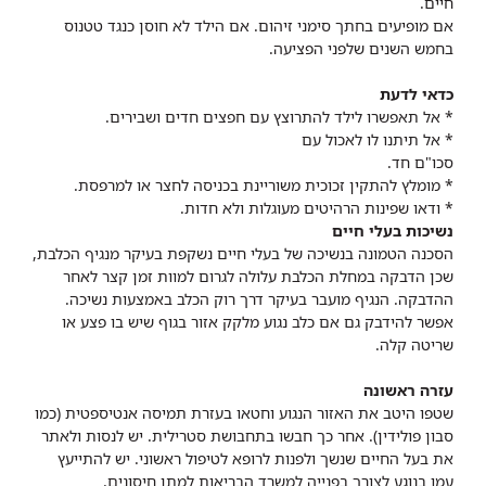
חיים.
אם מופיעים בחתך סימני זיהום.
אם הילד לא חוסן כנגד טטנוס
בחמש השנים שלפני הפציעה.
כדאי לדעת
* אל תאפשרו לילד להתרוצץ עם חפצים חדים ושבירים.
* אל תיתנו לו לאכול עם
סכו"ם חד.
* מומלץ להתקין זכוכית משוריינת בכניסה לחצר או למרפסת.
* ודאו שפינות הרהיטים מעוגלות ולא חדות.
נשיכות בעלי חיים
הסכנה הטמונה בנשיכה של בעלי חיים נשקפת בעיקר מנגיף הכלבת,
שכן הדבקה במחלת הכלבת עלולה לגרום למוות זמן קצר לאחר
ההדבקה. הנגיף מועבר בעיקר דרך רוק הכלב באמצעות נשיכה.
אפשר להידבק גם אם כלב נגוע מלקק אזור בגוף שיש בו פצע או
שריטה קלה.
עזרה ראשונה
שטפו היטב את האזור הנגוע וחטאו בעזרת תמיסה אנטיספטית (כמו
סבון פולידין). אחר כך חבשו בתחבושת סטרילית. יש לנסות ולאתר
את בעל החיים שנשך ולפנות לרופא לטיפול ראשוני. יש להתייעץ
עמו בנוגע לצורך בפנייה למשרד הבריאות למתן חיסונים.