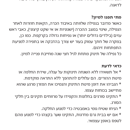
לדאגה.
מתי תפנו למיון?
כאשר מדובר בנפילה שלוותה באיבוד הכרה, הקאות חוזרות לאחר
הנפילה, שינוי במצב ההכרה (ישנוניות או אי שקט קיצוני), כאבי ראש
עזים (בילדים גדולים יותר) או נפיחות גדולה בקרקפת. כמו כן,
במקרה של חתך עמוק בעור יש צורך בהדבקה או בתפירה למניעת
התפתחות זיהום.
כל נפילה של תינוק מתחת לגיל חצי שנה מחייבת פנייה למיון.
כדאי לדעת
* אל תשאירו ללא השגחה תינוקות על עגלה, שידת החלפה או
מיטת ההורים. הם עלולים להתהפך ללא התראה מוקדמת.
* הגביהו את דופן מיטת התינוק והנמיכו את המזרן מרגע שהוא
מתיישב בכוחות עצמו.
* התקינו סורגים בחלונות והקפידו על מרווחים תקינים בין חלקי
הסורג.
* הניחו שטיח גומי באמבטיה כדי למנוע החלקה.
* אם יש בבית גרם מדרגות, התקינו שער בקצהו כדי למנוע מהם
לטפס באופן עצמאי.