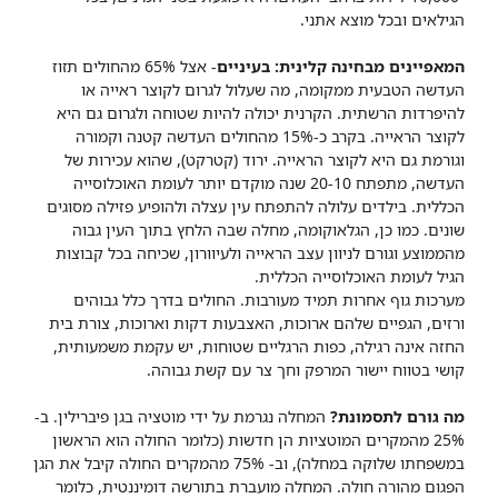
הגילאים ובכל מוצא אתני.
המאפיינים מבחינה קלינית: בעיניים
- אצל 65% מהחולים תזוז
העדשה הטבעית ממקומה, מה שעלול לגרום לקוצר ראייה או
להיפרדות הרשתית. הקרנית יכולה להיות שטוחה ולגרום גם היא
לקוצר הראייה. בקרב כ-15% מהחולים העדשה קטנה וקמורה
וגורמת גם היא לקוצר הראייה. ירוד (קטרקט), שהוא עכירות של
העדשה, מתפתח 20-10 שנה מוקדם יותר לעומת האוכלוסייה
הכללית. בילדים עלולה להתפתח עין עצלה ולהופיע פזילה מסוגים
שונים. כמו כן, הגלאוקומה, מחלה שבה הלחץ בתוך העין גבוה
מהממוצע וגורם לניוון עצב הראייה ולעיוורון, שכיחה בכל קבוצות
הגיל לעומת האוכלוסייה הכללית.
מערכות גוף אחרות תמיד מעורבות. החולים בדרך כלל גבוהים
ורזים, הגפיים שלהם ארוכות, האצבעות דקות וארוכות, צורת בית
החזה אינה רגילה, כפות הרגליים שטוחות, יש עקמת משמעותית,
קושי בטווח יישור המרפק וחך צר עם קשת גבוהה.
מה גורם לתסמונת?
המחלה נגרמת על ידי מוטציה בגן פיברילין. ב-
25% מהמקרים המוטציות הן חדשות (כלומר החולה הוא הראשון
במשפחתו שלוקה במחלה), וב- 75% מהמקרים החולה קיבל את הגן
הפגום מהורה חולה. המחלה מועברת בתורשה דומיננטית, כלומר