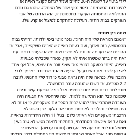
לידי ביטוי עד לשנות ה-20 לחיים ועלול לגרום לקוצר ראייה או
להיפרדות הרשתית". ביטוי נפוץ אחר של המחלה, שהוא גם גורם
התחלואה והתמותה העיקרי בתסמונת זו, הוא הרחבה של אבי
העורקים בבית החזה, העלולה להתקדם לפיצול או קרע שלו.
שווה בין שווים
"אמנם המראה שלי היה חריג", נזכר מוטי בימי ילדותו. "הייתי גבוה
מהממוצע, רזה וארוך, ועם בעיות ראייה שהצריכו משקפיים, אבל אז
ההורים לא ידעו מה זה וגם לא חשבו שזה משהו שעובר בגנים. עם
זאת היה ברור שמשהו איתי לא תקין. מאחר שסבלתי מבעיות
ראייה, הייתי במעקב רפואי מאז שאני זוכר את עצמי, אבל אף אחד
לא ידע לשים את האצבע על הבעיה ולהגיד שמדובר במרפן. לגבי
הגובה שלי, כנראה שזה היה נראה טבעי כי דוד שלי התנשא לגובה
2.2 מטרים, אז חשבו שהגובה עובר בתורשה".
מוטי למד בבית ספר יסודי בחיפה אבל בגלל הפרעת קשב וריכוז
שממנה סבל הוא התקשה ללמוד. "מה שהחמיר את הבעיה היה
העובדה שהתביישתי להגיע לבית הספר עם משקפיים, כי אז זה לא
היה פופולרי והילדים לא חסכו ממני את הלעג. לכן פשוט לא
הרכבתי משקפיים ולא ראיתי כלום. בגיל 11 חלה הידרדרות בראייה,
ואם עד אז איכשהו הסתדרתי, התחלתי לראות ממש לא טוב בעין
שמאל וסבלתי מנקיעה של העדשה (תזוזת עדשה). התאימו לי
עדשות מגע, אבל מאחר שבזמנו העדשות היו בתחילת דרכן, סבלתי