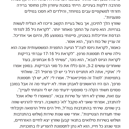
מהרבה דלקות בעיניים. הייתי בסכנת עיוורון ולכן מחוסר ברירה
חזרתי למשקפיים עבים במיוחד, והילדים לא חסכו במילים
פוגעניות".
שוורץ הלך לתיכון, אך בשל בעיית הקשב וריכוז לא הצליח לעשות
בגרויות. הוא פיצה על החסך מאחור יותר. "לקראת גיל 35 למדתי
הנדסת אדריכלות בטכניון, סיימתי בממוצע 95, והיום אני אדריכל.
זה עניין של כוח רצון", הוא אומר.
כאמור, לקראת גיוסו לצה"ל הגיעה התפנית המשמעותית שבה הוא
גילה שיש לו תסמונת מרפן. "לקראת גיל 17-16 עברתי בדיקות
לקראת הגיוס לצבא", הוא נזכר, "עשיתי 6-5 אבחונים, בעוד
שאחרים עושים 3-2, והם כללו את כל סוגי הבדיקות. בסופן אמרו
לי: 'אוקיי, אתה לא תתגייס רגיל כי יש לך פרופיל 21'. שאלתי
בתמימות: 'למה? זה פסיכיאטרי?'. אמרו לי: 'לא, יש לך תסמונת
מרפן'. הם היו הראשונים לאבחן אותי. לא ידעתי מה זה אבל במובן
מסוים חשתי הקלה כי סופסוף ידעתי מה יש לי והנחתי לעניין".
עם זאת, שוורץ לא ויתר על שירות צבאי. "כשאמרו לי שלא אוכל
להתנדב, אמרתי שאני לא מקבל 'לא' כתשובה. רציתי להרגיש שווה
בין שווים. שירתי בהתנדבות בנח"ל, חיל הים וחיל הרפואה וקיבלתי
שתי תעודות הצטיינות". אחרי שש שנות שירות (שלוש בהתנדבות
ושלוש בשירות מילואים בתנאי קבע) שוורץ יצא לחיים האזרחיים,
וכפי שנהג כל חייו, הוא לא נתן לתסמונת להפריע לו בתוכניות.