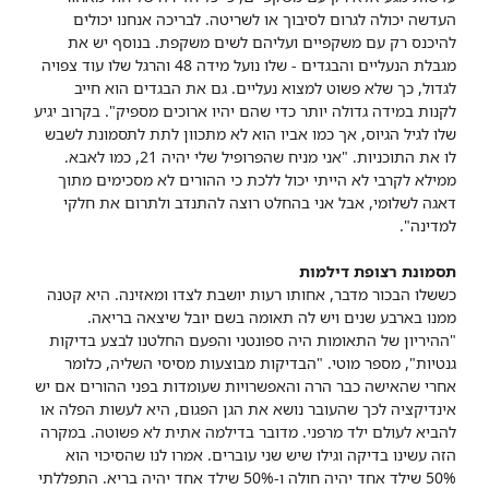
העדשה יכולה לגרום לסיבוך או לשריטה. לבריכה אנחנו יכולים
להיכנס רק עם משקפיים ועליהם לשים משקפת. בנוסף יש את
מגבלת הנעליים והבגדים - שלו נועל מידה 48 והרגל שלו עוד צפויה
לגדול, כך שלא פשוט למצוא נעליים. גם את הבגדים הוא חייב
לקנות במידה גדולה יותר כדי שהם יהיו ארוכים מספיק". בקרוב יגיע
שלו לגיל הגיוס, אך כמו אביו הוא לא מתכוון לתת לתסמונת לשבש
לו את התוכניות. "אני מניח שהפרופיל שלי יהיה 21, כמו לאבא.
ממילא לקרבי לא הייתי יכול ללכת כי ההורים לא מסכימים מתוך
דאגה לשלומי, אבל אני בהחלט רוצה להתנדב ולתרום את חלקי
למדינה".
תסמונת רצופת דילמות
כששלו הבכור מדבר, אחותו רעות יושבת לצדו ומאזינה. היא קטנה
ממנו בארבע שנים ויש לה תאומה בשם יובל שיצאה בריאה.
"ההיריון של התאומות היה ספונטני והפעם החלטנו לבצע בדיקות
גנטיות", מספר מוטי. "הבדיקות מבוצעות מסיסי השליה, כלומר
אחרי שהאישה כבר הרה והאפשרויות שעומדות בפני ההורים אם יש
אינדיקציה לכך שהעובר נושא את הגן הפגום, היא לעשות הפלה או
להביא לעולם ילד מרפני. מדובר בדילמה אתית לא פשוטה. במקרה
הזה עשינו בדיקה וגילו שיש שני עוברים. אמרו לנו שהסיכוי הוא
50% שילד אחד יהיה חולה ו-50% שילד אחד יהיה בריא. התפללתי