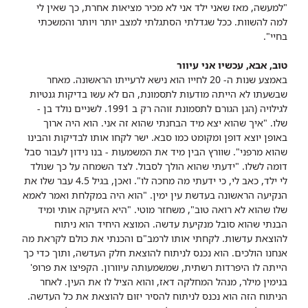
"למעשה, מאז שאני ילד אני לא מכיר מציאות אחרת, כך שאין לי
למה להשוות. ככל שגדלתי הסתגלתי למצב יותר ויותר והמשכתי
בחיי".
טוב, אבא, עכשיו אני עיוור
באמצע שנות ה- 20 לחייו הוא נישא לרעייתו הראשונה. מאחר
שבשעתו לא הייתה מודעות לתסמונת, הם לא עשו בדיקות גנטיות
לגילויה (הגן הגורם לתסמונת זוהה רק ב 1991. לשניים נולד בן -
שלו. "איך שהוא יצא מיד הבחנתי שהוא זה אני. הוא היה ארוך
באופן יוצא דופן ומקומט כמו סבא. ישר לקחו אותו לבדיקות והבינו
שהוא מרפני". שוורץ הבין מיד את המשמעות - בנו נידון לעבור סבל
דומה לשלו. "ידעתי שהוא הולך לסבול. לצד השמחה על כך שנולד
לי ילד, כאב לי, כי ידעתי מה מחכה לו". ואכן, בגיל 4.5 עבר שלו את
הנקיעה הראשונה בעדשת עין ימין. "הוא היה במקלחת ואמר לאמא
שלו שהוא לא רואה טוב", משחזר מוטי. "היא הזעיקה אותי ומיד
הבנתי שהוא סובל מנקיעת עדשה. המוצא היחיד הוא ניתוח
להוצאת עדשות. לקחתי אותו לרמב"ם והכנתי את כולם לקראת מה
אנחנו הולכים. הוא נכנס לניתוח להוצאת חלק העדשה, ותוך כדי כך
הייתה לו היפרדות רשתית, שמשמעותה עיוורון. הקפיצו את פרופ'
בנימין מילר, מנהל המחלקה דאז, והוא הציל לו את העין. לאחר
הניתוח הזה הוא נכנס לניתוח להסיר יזום להוצאת את כל העדשה.