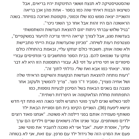
שהסטטיסטיקה לא תנצח וששני התינוקות יהיו בריאים, אבל
כשיצאו הבנות ראיתי שזה כמו בספר - אחת מהן אכן בריאה
והשנייה יצאה ממש כמו שלו וכמוני, מקומטת וארוכה במיוחד. בשנה
הראשונה הם היו זהות אבל אחר כך השוני ניכר".
"בגיל שלוש עברתי ניתוח יזום להוצאת העדשות והשתמשתי
בעדשות מגע, אבל לצורך קריאה הייתי צריכה להיעזר במשקפיים",
מצטרפת רעות לשיחה. "מכיוון שהעדשות עבות הייתי מתביישת
ולא שמה אותן. חשבתי כולם יצחקו עליי, ובאמת בהתחלה כולם
צחקו עד שנמאס להם. בבית הספר מתחשבים בי ומדפיסים עבורי
סיפורים או דפי מידע על דפי A3. עבורי התסמונת הזו היא לא דבר
מוזר. יצאתי כמו אבא ואח שלי. גדלתי לתוך זה".
"רעות נותחה להוצאת העדשות הנקועות והשיקום הראיתי שלה
ושל אחיה מצוין", מסביר ד"ר מצר. "צריך להמשיך ולעקוב אחר
מצבה גם בשנים הבאות בשל הסיכון לבעיות נוספות, כמו
התפתחות מחלת הגלאוקומה או היפרדות רשתית".
לפני כשלוש שנים לערך מוטי התגרש ולפני כשנה הוא פתח דף חדש
ונישא ליפעת (36). השניים הקימו בית חם וסוגיית הבאת ילד
משותף מעמידה אותם בפני דילמה לא פשוטה. "אנחנו מאוד רוצים
ילדים משותפים. עבור שנינו אלה נישואים שניים וילדים הם ערך
עליון", אומרת יפעת. "אבל אני לא מוכנה להעביר את מוטי שוב
פעם את הסרט הזה של גידול ילד עם מרפן. עם זאת, אני לא בטוחה