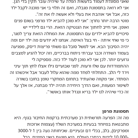
שאני מסוגלת לעמוד בלעשות הפלה עד שיהיה עובר תקין בלי הגן.
אני לא רואה בתסמונת מגבלה, ואם זה תלוי בי אני מוכנה לקבל ילד
כזה, אבל אני אוהבת את בעלי ולא אעשה לו את זה".
מוטי הרבה יותר נחרץ: "אני לא מוכן להביא ילד מרפני בשום פנים
ואופן. אני חייב לחתוך את הגנטיקה הזאת. הרי גם לילדיי יש
סיכויים להביא ילדים עם התסמונת. את המחלה הזאת צריך למגר,
כי מי שחי איתה - חי בצל האימה. אנחנו לא יודעים מה ילד יום ומה
יהיה הסיבוך הבא. אני למשל סובל גם משתי פריצות דיסק, מפגיעה
בעמוד השדרה וכבר עברתי ניתוח בברכיים, וזה יכול להגיע למצבים
גרועים יותר. לכן אני לא מוכן לעוד ילד כזה. מספיקה לי
ההתמודדות עם שלו ורעות. לפני שבועיים גילו אצלו לחץ תוך עיני
וירד לי הלב. התחלתי לפחד ממה שהוא עלול לעבור אבל איכשהו זה
הסתדר. אני מקווה שהעתיד בתחום המחקרי טומן בחובו בשורה
לשיפור המעוות, ואם הדרך היחידה תהיה ילד מבחנה, אז אלך על
זה כדי שיהיה לנו ילד בריא ונגדל אותו באושר".
תסמונת מרפן
מה זה: הפרעה תורשתית רב מערכתית ברקמת החיבור בגוף. היא
מתבטאת במיוחד בבעיות במערכת השלד (עצמות ארוכות
ומפרקים), בלב, בכלי דם ובעיניים. שכיחותה נעה בין 1 ל-3000
-10,000 לידות ברחבי העולם. היא פוגעת בשני המינים, בכל