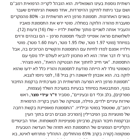
רשתית נוספת בעינו השמאלית. הוא הובהל לקריה הרפואית רמב"ם
ושם עבר ניתוח לתיקון ההיפרדות, אחד מששת הניתוחים שעבר
בשנים האחרונות. תסמונת מרפן היא תורשתית וב- 80% מהמקרים
מועברת מהורה הלוקה במחלה. מוטי ירש את התסמונת מאביו
והעביר אותה לשניים מתוך שלושת ילדיו – שלו (16) ורעות (12).
לשלושתם מראה אופייני לבעלי תסמונת מרפן – הם גבוהים ורזים
במיוחד (מוטי 1.97 מטר, שלו 1.95 מטר, רעות 1.60 מטר). מוטי
וילדיו אמנם למדו לחיות עם התסמונת והקשיים הכרוכים בה, אבל
ברור לו דבר אחד: הוא לא מתכוון להביא לעולם ילד נוסף עם
התסמונת. "אני חייב לחתוך את הגנטיקה הזאת", הוא מצהיר.
כשמוטי נולד לא הייתה מודעת לתסמונת והוריו כלל לא ידעו שהוא
לוקה בה. הוא אובחן לראשונה רק בגיל 18, לפני גיוסו לצבא.
"תסמונת מרפן היא הפרעה תורשתית רב מערכתית ברקמת החיבור
בגוף, המתבטאת במיוחד בבעיות במערכת השלד (עצמות,
מפרקים), בלב וכלי דם ובעיניים", מסביר
ד"ר עידי מצר
, ראש
שירות עיניים ילדים, פזילה, וגנטיקה של העין בקריה הרפואית
רמב"ם, שמטפל במוטי ובילדיו. "התסמונת מאופיינת בקשת רחבה
של מוטציות בגן הפיברילין (המרכיב מבנים רבים בתוך העין
וברקמות חיבור הגוף), מרביתן ספציפיות למשפחות. אחד הביטויים
הקליניים הנפוצים של התסמונת הוא תזוזה של העדשה הטבעית
ממקומה (קורה בקרב 65% מהחולים). התהליך מתרחש לאיטו, בא