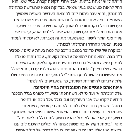
הייתה לו עין אחת בריאה, אבל אחרי תקופה קצרה, בגיל שש, הוא
החל לראות מטושטש בעין שמאל. בבדיקה נמצא שהעדשה מתחילה
להתנתק, והוא עבר ניתוח יזום להוצאת העדשה השנייה שנמשך
כשעתיים וחצי. אחריו והזמנו לו עדשות מגע. אני הייתי שם לו את
העדשות בכל בוקר ומוריד לו אותן לקראת שינה. אני זוכר שפעם
אחת הורדתי לו את העדשות, והוא אמר לי: 'טוב אבא, עכשיו אני
עיוור ואני הולך לישון'. כששמעתי את זה נשברתי. לא יכולתי לעמוד
בפניו. יצאתי מהחדר והתחלתי לבכות".
"במקרה של שלו מדובר במצב מורכב של כמה בעיות עיניים", מסביר
ד"ר מצר. "הוא נותח להוצאת עדשות נקועות,. עבר ניתוח מוצלח
לתיקון פזילה ומטופל גם בטיפות עיניים עקב גלאוקומה. השיקום
הראייה שלו מצוין". למרות הניתוחים שהוא וילדיו עברו, מוטי שולל
את האפשרות להשתלת עדשות: "כל התערבות כירורגית במצב שלנו
עלולה לגרום להיפרדות רשתית, כך שמעדיפים לא לנתח".
איפה אתם פוגשים את המוגבלויות בחיי היומיום?
שלו: "מכיתה א' ועד ט' לא השתתפתי בשיעורי ספורט בגלל הסכנה
הידועה לקרע של אבי העורקים וגם בגלל שכל מכה או דחיפה
במהלך משחק כדור יכולה לגרום למוות. רק עכשיו, כשראיתי
שהתלמידים עושים יותר כושר, הוצאתי אישור רפואי ואני משתתף
בשיעורים, אבל אני לא יכול להרים משקולות בגלל הגלאוקומה".
מוטי: "בימות הקיץ או בחופשות אנחנו לא יכולים להיכנס לים עם
עדשות מגע אלא רק עם משקפיים, כי כל חדירה של חול מאחורי