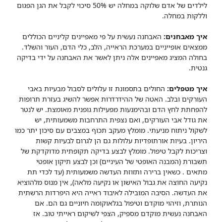
לילדים של אדם שלוקה במחלה יש 50% סיכוי לקבל את הגן הפגום
וללקות במחלה.
איך מאבחנים:
האבחנה נעשית על פי מאפיינים קליניים הכוללים
ממצאים אופייניים במערכת הראייה, הלב, כלי הדם, העור והשלד.
בחולה המציג מאפיינים אלה ניתן לאשר את האבחנה על ידי בדיקה
גנטית.
איך מטפלים:
החולים בתסמונת זו עלולים לסבול מבעיות באבי
העורקים ובלב. האטה של ההידרדרות אפשר להשיג בעזרת תרופות
להפחתת לחץ הדם ובהימנעות מפעילות גופנית מאומצת. יש לנטר
את גודל אבי העורקים, ואם נצפית התרחבות משמעותית, יש
לשקול ניתוח מניעתי. מומלץ מעקב תכוף במצבים עם סיכון יתר כמו
היריון. בעיות אורתופדיות עלולות גם הן לגרום לבעיות קשות
וצריכות לקבל טיפול. מומלץ לבצע בדיקה תקופתית מדוקדקת של
תשבורת (המבנה האופטי של העיניים) וכן לבצע תיקון אופטי
מתאים . כשאין ברירה ותזוזת העדשה משמעותית (עד לכדי תת
נקיעה החוצה את גבול האישון או נקיעה מלאה), אין מנוס מלהוציא
את העדשה. הסיבה המובילה לאיבוד ראייה היא היפרדות הרשתית
הנותרת, וזיהוי מוקדם וטיפול בגלאוקומה חיוניים גם הם. אם
האבחנה נעשית מוקדם מספיק, הצפי לשיקום ראייתי טוב. אז