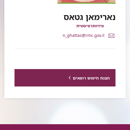
נארימאן גטאס
פיזיותרפיסטית
דואר
n_ghattas@rmc.gov.il
אלקטרוני
נארימאן
גטאס
הצגת חיפוש רופאים