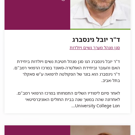
ד"ר
יובל
גינסברג
עבור
ד"ר
יובל
ד"ר
טלפון
גינסברג
ד"ר
יובל
גינסברג
יובל
של
יובל
גינסברג
גינסברג
ד"ר
גינסברג
יובל
ד"ר יובל גינסברג
גינסברג
סגן מנהל מערך נשים ויולדות
ד"ר יובל גינסברג הנו סגן מנהל חטיבת נשים ויולדות ביחידת
האם והעובר וביחידת האולטרה-סאונד במרכז הרפואי רמב"ם.
ד"ר גינסברג הוא בוגר של הפקולטה לרפואה ע"ש סאקלר
בתל-אביב.
לאחר סיום לימודיו השלים התמחותו במרכז הרפואי רמב"ם.
לאחרונה שהה במשך שנה בבית החולים האוניברסיטאי
University College Lon...