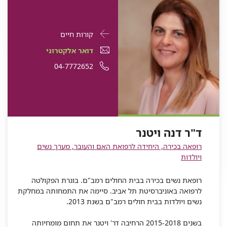
פרטי
עבור
קורות חיים
התקשרות
ד"ר
דואר
עבור
דואר אלקטרוני
עבור
דנה
אלקטרוני
ד"ר
עבור
מספר
04-7772652
ד"ר
דנה
ויטנר
עבור
ד"ר
דנה
ד"ר
טלפון
ויטנר
ד"ר
דנה
ויטנר
דנה
של
דנה
ויטנר
ויטנר
ד"ר
ויטנר
דנה
ד"ר דנה ויטנר
ויטנר
רופאה בכירה, היחידה לרפואת האם והעובר, מערך נשים
ויולדות
רופאת נשים בכירה בבית החולים רמב"ם. בוגרת הפקולטה
לרפואה באוניברסיטת תל אביב. סיימה את התמחותה במחלקת
נשים ויולדות בבית חולים רמב"ם בשנת 2013.
בשנים 2015-2018 הרחיבה דר' ויטנר את תחום מומחיותה