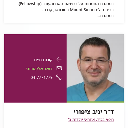
במסגרת התמחות-על ברפואת האם והעובר (Fellowship),
בבית חולים Mount Sinai בטורונטו, קנדה.
במסגרת...
פרטי
עבור
קורות חיים
התקשרות
ד"ר
דואר
עבור
דואר אלקטרוני
עבור
יניב
אלקטרוני
ד"ר
עבור
מספר
04-7771779
ד"ר
יניב
ציפורי
עבור
ד"ר
יניב
ד"ר
טלפון
ציפורי
ד"ר
יניב
ציפורי
יניב
של
יניב
ציפורי
ציפורי
ד"ר
ד"ר יניב ציפורי
ציפורי
יניב
רופא בכיר, אחראי יולדות ב'
ציפורי