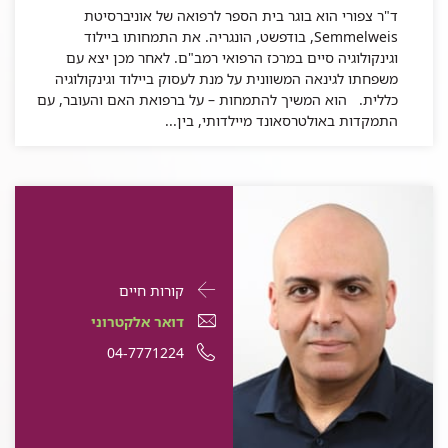
ד"ר צפורי הוא בוגר בית הספר לרפואה של אוניברסיטת
Semmelweis, בודפשט, הונגריה. את התמחותו ביילוד
וגינקולוגיה סיים במרכז הרפואי רמב"ם. לאחר מכן יצא עם
משפחתו לגינאה המשוונית על מנת לעסוק ביילוד וגינקולוגיה
כללית. הוא המשיך להתמחות – על ברפואת האם והעובר, עם
התמקדות באולטרסאונד מיילדותי, בין...
פרטי
עבור
קורות חיים
התקשרות
ד"ר
דואר
עבור
דואר אלקטרוני
עבור
אודי
אלקטרוני
ד"ר
עבור
מספר
04-7771224
ד"ר
אודי
ארגז
עבור
ד"ר
אודי
ד"ר
טלפון
ארגז
ד"ר
אודי
ארגז
אודי
של
אודי
ארגז
ארגז
ד"ר