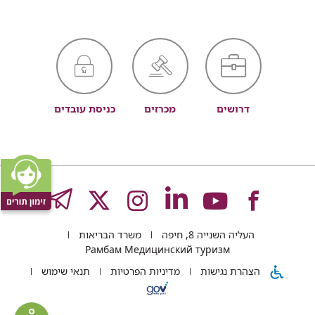
דרושים
מכרזים
כניסת עובדים
לעמוד
לעמוד
לעמוד
לעמוד
לעמוד
GRAM
העליה השנייה 8, חיפה
משרד הבריאות
של
של
של
של
של
Рамбам Медицинский туризм
הצהרת נגישות
מדיניות הפרטיות
תנאי שימוש