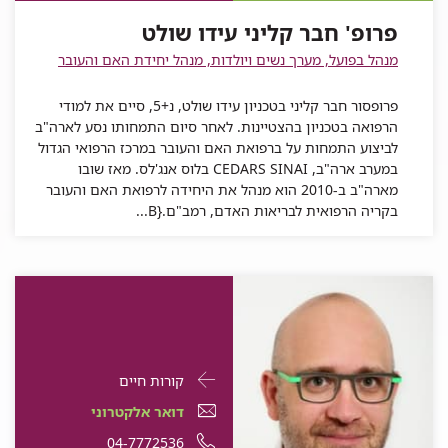
קליני
פרופ'
שולט
פרופ' חבר קליני עידו שולט
קליני
עידו
שולט
עידו
חבר
עידו
שולט
מנהל בפועל, מערך נשים ויולדות, מנהל יחידת האם והעובר
שולט
קליני
שולט
עידו
פרופסור חבר קליני בטכניון עידו שולט, נ+5, סיים את למודי
שולט
הרפואה בטכניון בהצטיינות. לאחר סיום התמחותו נסע לארה"ב
לביצוע התמחות על ברפואת האם והעובר במרכז הרפואי הגדול
במערב ארה"ב, CEDARS SINAI בלוס אנג'לס. מאז שובו
מארה"ב ב-2010 הוא מנהל את היחידה לרפואת האם והעובר
בקריה הרפואית לבריאות האדם, רמב"ם.{B...
פרטי
עבור
קורות חיים
התקשרות
ד"ר
דואר
עבור
דואר אלקטרוני
עבור
יובל
אלקטרוני
ד"ר
עבור
מספר
04-7772536