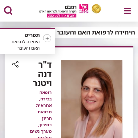
פתח
היחידה לרפואת האם והעובר
תפריט
היחידה לרפואת
האם והעובר
תפריט
ד"ר
דנה
רכיב
ויטנר
שיתוף
רופאה
בכירה,
אחראית
מרפאת
הריון
בסיכון,
מערך נשים
ויולדות