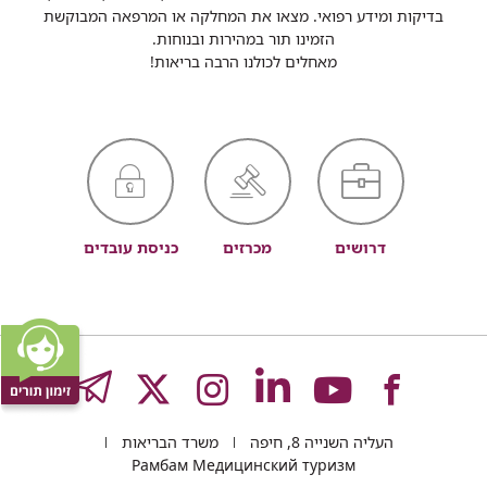
בדיקות ומידע רפואי. מצאו את המחלקה או המרפאה המבוקשת
הזמינו תור במהירות ובנוחות.
מאחלים לכולנו הרבה בריאות!
דרושים
מכרזים
כניסת עובדים
לעמוד
לעמוד
לעמוד
לעמוד
לעמוד
GRAM
העליה השנייה 8, חיפה
משרד הבריאות
של
של
של
של
של
Рамбам Медицинский туризм