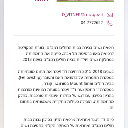
דואר
D_VITNER@rmc.gov.il
אלקטרוני
מספר
04-7772652
ד"ר
טלפון
דנה
של
ויטנר
ד"ר
דנה
רופאת נשים בכירה בבית החולים רמב"ם. בוגרת הפקולטה
ויטנר
לרפואה באוניברסיטת תל אביב. סיימה את התמחותה
במחלקת נשים ויולדות בבית חולים רמב"ם בשנת 2013.
בשנים 2015-2018 הרחיבה דר' ויטנר את תחום מומחיותה
במסגרת התמחות-על ברפואת האם והעובר (Fellowship),
בבית חולים Mount Sinai בטורונטו, קנדה.
במסגרת זו התמקצעה ד"ר ויטנר בסוגיות רפואיות מורכבות
בהריון בסיכון עם דגש על מחלות אימהיות מורכבות. כחלק
מהתמחותה, הובילה פעילות מחקרית משמעותית בתחום
זה.
כיום דר' ויטנר אחראית מרפאת הריון בסיכון גבוה בבית
חולים רמב"ם ואחראית על המחקר הקליני בחטיבת נשים