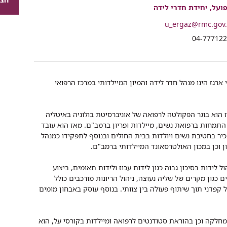
רכיב
ועל, יחידת חדרי לידה
שיתוף
u_ergaz@rmc.gov.
י
04-77712
 ארגז הינו מנהל חדר לידה והמיון המיילדותי במרכז הרפואי
 הוא בוגר הפקולטה לרפואה של אוניברסיטת בולוניה באיטליה
התמחות ברפואת נשים, מיילדות ופריון ברמב"ם. מאז הוא עובד
יר בחטיבת נשים ויולדות בבית החולים ובנוסף לתפקידו כמנהל
ן וכן במכון האולטרסאונד המיילדותי ברמב"ם.
 לידות בסיכון גבוה כגון לידות עכוז ולידות תאומים, ביצוע
ים כגון מקרים של שליה נעוצה, ניהול הריונות מורכבים כולל
 קפדני תוך שיתוף פעולה בין צוותי. בנוסף עוסק באבחון מומים
לקה וכן בהוראת סטודנטים לרפואה ומיילדות בקורסי על, הוא