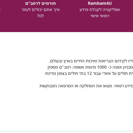
Rambam4U
תורמים לרמב"ם
אפליקציה לקבלת מידע
איך אתם יכולים לעזור
מ
רפואי אישי
לנו?
דיו לקידום הבריאות ואיכות החיים בארץ ובעולם.
רמב"ם הוא בית חולים ממשלתי אקדמי, המסונף לפקולטה לרפואה של הטכניון ומונה כ- 1000 מיטות אשפוז. רמב"ם מספק
שירותי רפואה לכ-2,700,000 תושבים, צה"ל וכוחות הביטחון, ומשמש כבית חולים על אזורי עבור 12 בתי חולים בצפון מדינת
 ומידע רפואי. מצאו את המחלקה או המרפאה המבוקשת