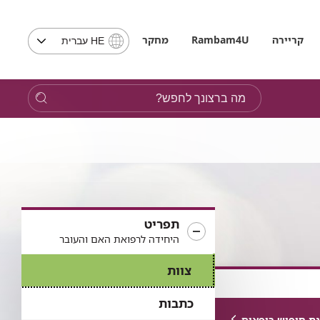
בחירת
קריירה
Rambam4U
מחקר
HE עברית
שפה
-
שים
מה
לב,
ברצונך
בבחירת
לחפש?
שפה
תועבר
לאתר
בשפה
המבוקשת
תפריט
היחידה לרפואת האם והעובר
צוות
כתבות
ת חיפוש רופאים