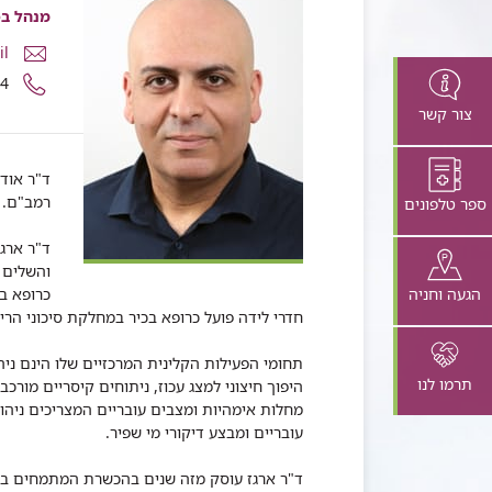
מנהל בפ
דואר
il
אלקטרונ
מספר
24
ד"ר
טלפון
צור קשר
אודי
של
ארגז
ד"ר
אודי
ד"ר אודי
ארגז
רמב"ם.
ספר טלפונים
ד"ר ארגז
והשלים 
הגעה וחניה
כרופא בכ
חדרי לידה פועל כרופא בכיר במחלקת סיכוני הריו
תחומי הפעילות הקלינית המרכזיים שלו הינם ניהול
תרמו לנו
היפוך חיצוני למצג עכוז, ניתוחים קיסריים מורכב
מחלות אימהיות ומצבים עובריים המצריכים ניהול
עובריים ומבצע דיקורי מי שפיר.
ד"ר ארגז עוסק מזה שנים בהכשרת המתמחים במח