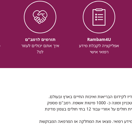
Rambam4U
תורמים לרמב"ם
אפליקציה לקבלת מידע
איך אתם יכולים לעזור
מ
רפואי אישי
לנו?
דיו לקידום הבריאות ואיכות החיים בארץ ובעולם.
רמב"ם הוא בית חולים ממשלתי אקדמי, המסונף לפקולטה לרפואה של הטכניון ומונה כ- 1000 מיטות אשפוז. רמב"ם מספק
שירותי רפואה לכ-2,700,000 תושבים, צה"ל וכוחות הביטחון, ומשמש כבית חולים על אזורי עבור 12 בתי חולים בצפון מדינת
 ומידע רפואי. מצאו את המחלקה או המרפאה המבוקשת