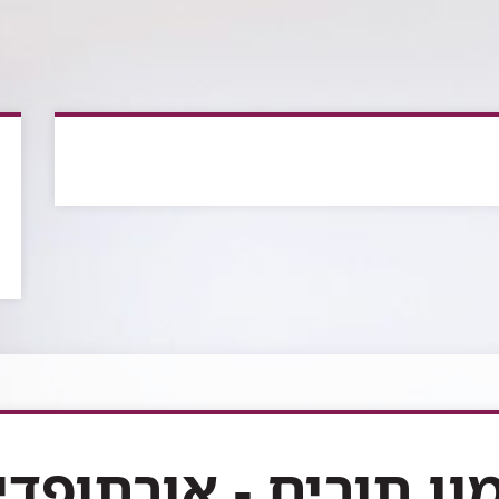
מון תורים - אורתופדי