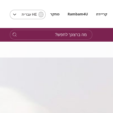
בחירת
קריירה
Rambam4U
מחקר
HE עברית
שפה
-
שים
מה
לב,
ברצונך
בבחירת
לחפש?
שפה
תועבר
לאתר
בשפה
המבוקשת