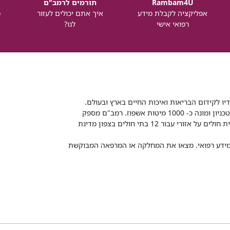
Rambam4U
תורמים לרמב"ם
אפליקציה לקבלת מידע
איך אתם יכולים לעזור
מ
רפואי אישי
לנו?
דיו לקידום הבריאות ואיכות החיים בארץ ובעולם.
רמב"ם הוא בית חולים ממשלתי אקדמי, המסונף לפקולטה לרפואה של הטכניון ומונה כ- 1000 מיטות אשפוז. רמב"ם מספק
שירותי רפואה לכ-2,700,000 תושבים, צה"ל וכוחות הביטחון, ומשמש כבית חולים על אזורי עבור 12 בתי חולים בצפון מדינת
 ומידע רפואי. מצאו את המחלקה או המרפאה המבוקשת