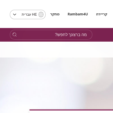
בחירת
קריירה
Rambam4U
מחקר
HE עברית
שפה
-
שים
מה
לב,
ברצונך
בבחירת
לחפש?
שפה
תועבר
לאתר
בשפה
המבוקשת