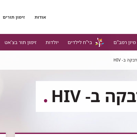
אודות
זימון תורים
מיון רמב"ם
בי"ח לילדים
יולדות
זימון תור בצ'אט
קה ב- HIV
 ב- HIV