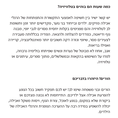
כמה שעות הם בוהים בטלוויזיה?
יש קשר ישיר בין חשיפה לאמצעי התקשורת והתפתחות של הרגלי
אכילה מזיקים. ילדים ובייחוד בני נוער, מקדישים יותר זמן ותשומת
לב לטלוויזיה והם מפנימים בקלות יחסית מסרים לגבי יופי, מבנה
גוף ודיאטה, כמדדים להצלחה ולהנאה. המדיה בכללותה מעבירה
לצעירים מסר, שיופי וגזרה דקה חשובים יותר מאינטליגנציה, קריירה
ואפילו בריאות.
אגב, אחוז לא מבוטל של נערות ונשים שפיתחו בולימיה נרבוזה,
למדו על השימוש בהקאות ובמשלשלים, מתוך ספרים, עיתונים או
טלוויזיה.
הורים! היזהרו בדבריכם
הורים ובני משפחה שימו לב! יש לכם תפקיד חשוב בכל הנוגע
להפרעת אכילה אצל ילדיכם. התייחסות לא נכונה מצדכם או
ביקורת שלא במקום, בנוגע לאוכל, צורת הגוף, ויסות משקל ואכילה,
יכולה להשפיע במידה רבה על ההערכה הגופנית והרגלי האכילה של
הילדים.