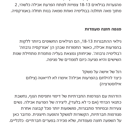
מהנערות בגילאים 18-13 צפויות לפתח הפרעת אכילה כלשהי, 2
מתוך מאה תחלנה בבולימיה ואחת ממאה בנות תחלה באנורקסיה.
מגפה חוצה מעמדות
גילאי ההתבגרות 18-13, הם הגילאים החשופים ביותר ללקות
בהפרעות אכילה, כאשר החמורות שבהן הן 'אנורקסיה נרבוזה'
ו'בולימיה נרבוזה'. שכיחותן נמצאת בעליה מתמדת מתחילת שנות
השישים והיא מגיעה כיום לממדים של מגיפה.
רגל של אישה על משקל
כיצד להילחם בהפרעות אכילה? אימרו לא לדיאטה (צילום
אילוסטרציה)
הזדהות עם הנורמות החברתיות של דימוי ותפיסת הגוף, נחשבת
כתנאי הכרחי (אם כי לא בלעדי), ליצירה של הפרעת אכילה. נשים
צעירות ובמיוחד מתבגרות, מושפעות יותר מכל קבוצה אחרת
מנורמות חברתיות, הקשורות למשקל והופעה חיצונית. מדובר כאן
על השפעה חוצה מעמדות, שלא מכירה בפערים חברתיים- כלכליים.