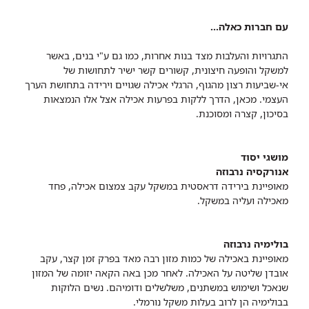
עם חברות כאלה...
התגרויות והעלבות מצד בנות אחרות, כמו גם ע"י בנים, באשר
למשקל והופעה חיצונית, קשורים קשר ישיר לתחושות של
אי-שביעות רצון מהגוף, הרגלי אכילה שגויים וירידה בתחושת הערך
העצמי. מכאן, הדרך ללקות בפרעות אכילה אצל אלו הנמצאות
בסיכון, קצרה ומסוכנת.
מושגי יסוד
אנורקסיה נרבוזה
מאופיינת בירידה דראסטית במשקל עקב צמצום אכילה, פחד
מאכילה ועליה במשקל.
בולימיה נרבוזה
מאופיינת באכילה של כמות מזון רבה מאד בפרק זמן קצר, עקב
אובדן שליטה על האכילה. לאחר מכן באה הקאה יזומה של המזון
שנאכל ושימוש במשתנים, משלשלים ודומיהם. נשים הלוקות
בבולימיה הן לרוב בעלות משקל נורמלי.