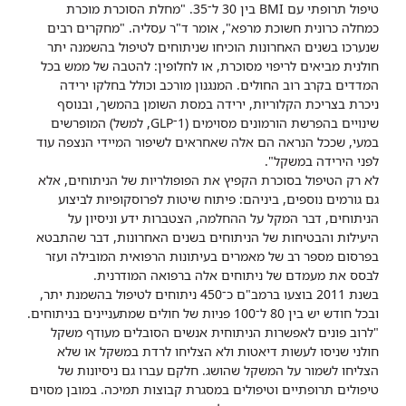
טיפול תרופתי עם BMI בין 30 ל־35. "מחלת הסוכרת מוכרת
כמחלה כרונית חשוכת מרפא", אומר ד"ר עסליה. "מחקרים רבים
שנערכו בשנים האחרונות הוכיחו שניתוחים לטיפול בהשמנה יתר
חולנית מביאים לריפוי מסוכרת, או לחלופין: להטבה של ממש בכל
המדדים בקרב רוב החולים. המנגנון מורכב וכולל בחלקו ירידה
ניכרת בצריכת הקלוריות, ירידה במסת השומן בהמשך, ובנוסף
שינויים בהפרשת הורמונים מסוימים (1־GLP, למשל) המופרשים
במעי, שככל הנראה הם אלה שאחראים לשיפור המיידי הנצפה עוד
לפני הירידה במשקל".
לא רק הטיפול בסוכרת הקפיץ את הפופולריות של הניתוחים, אלא
גם גורמים נוספים, ביניהם: פיתוח שיטות לפרוסקופיות לביצוע
הניתוחים, דבר המקל על ההחלמה, הצטברות ידע וניסיון על
היעילות והבטיחות של הניתוחים בשנים האחרונות, דבר שהתבטא
בפרסום מספר רב של מאמרים בעיתונות הרפואית המובילה ועזר
לבסס את מעמדם של ניתוחים אלה ברפואה המודרנית.
בשנת 2011 בוצעו ברמב"ם כ־450 ניתוחים לטיפול בהשמנת יתר,
ובכל חודש יש בין 80 ל־100 פניות של חולים שמתעניינים בניתוחים.
"לרוב פונים לאפשרות הניתוחית אנשים הסובלים מעודף משקל
חולני שניסו לעשות דיאטות ולא הצליחו לרדת במשקל או שלא
הצליחו לשמור על המשקל שהושג. חלקם עברו גם ניסיונות של
טיפולים תרופתיים וטיפולים במסגרת קבוצות תמיכה. במובן מסוים