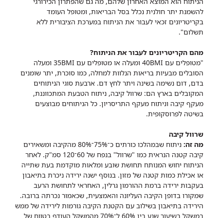
הניתוח הוא המוצא האחרון שלהם, מה גם שהפתרון הכירורגי
להשמנת יתר חולנית נכלל בסל הבריאות, ומטופל העומד
בקריטריונים זכאי לעבור את הניתוח במערכת הציבורית ללא
תשלום".
מהם הקריטריונים לעבור את הניתוח?
"מטופלים עם 40BMI ומעלה או מטופלים עם 35BMI ומעלה
הסובלים מבעיות בריאות הנלוות למחלה, כמו סוכרת, יתר שומנים
בדם, דום נשימה בשינה ויתר לחץ דם. ארבעת סוגי הניתוחים
המקובלים בארץ הם: שרוול קיבה, ניתוח הטבעת המתכווננת,
מעקף קיבה וניתוח מעקף התריסריון. כל הניתוחים מבוצעים
בשיטה לפרוסקופית.
שרוול קיבה
מה זה:
ניתוח שבמהלכו כורתים כ־75%־80% מהקיבה ומשאירים
קיבה קטנה הנראית כמו "שרוול" בנפח של 60־120 סמ"ק. לאחר
הניתוח יחוש המנותח תחושת שובע ומלאות מוקדמת בעת שתייה
או אכילת כמות קטנה של מזון. בנוסף ישנה ירידה ניכרת בתיאבון
בעקבות ירידה ברמת ההורמון גרלין, האחראי לתחושת הרעב
שמקורו בדופן הקיבה העליונה והאמצעית, שכאמור נכרתה ברובה.
הירידה בתיאבון בשילוב עם הקטנת הקיבה גורמות לירידה של ממש
במשקל בשיעור שנע בין 60% ל־70% מהמשקל העודף בטווח של