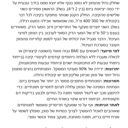
שחלק גדול מהמזון לא נספג בגוף אלא יוצא ממנו בדרך טבעית על
ידי כמה יציאות ביום (בין 2 ל־4). בשלב הראשון מסירים כשני
שלישים מהקיבה. החלק הקטן שנותר מתפקד כקיבה לכל דבר
בקיבולת של 300־400 מ"ל, מה שמאפשר אכילה כמעט רגילה.
בשלב השני יוצרים מעקף של התריסריון ורוב המעי הדק. משאירים
בעצם כ־50 ס"מ של המעי הדק הסופי לערבוב בין המזון למיצי
העיכול. הדבר מגביל את יכולתו של הגוף לספוג קלוריות מהמזון
העובר במערכת העיכול.
למי מיועד:
לאנשים עם BMI גבוה מאוד (השמנה קיצונית) או
לכאלה שעברו ללא הצלחה ניתוחים קודמים לקיצורי קיבה (בייחוד
ניתוחי טבעות לא מתכווננות ישנים וניתוחי טבעות מתכווננות).
יתרונות:
ירידה של 90% מעודף המשקל. המנותחים נהנים ממגוון
גדול יותר של מזון מכיוון שלקיבתם יש קיבולת גדולה.
חסרונות:
המנותחים מתפנים מספר רב יותר של פעמים ביום.
הפחתת הספיגה של המזון עלולה לגרום לחסרים תזונתיים. כדי
להימנע מכך יש ליטול תוספי תזונה כל החיים ולבצע בדיקות דם
תקופתיות. הניתוח דורש שינוי באורח החיים.
לאחר הניתוח:
אף על פי שמעקף תריסריון מאפשר למנותחים
שאוהבים לאכול להמשיך לצרוך כמויות של מזון, מומלץ לשמור על
אורח חיים בריא, תזונה מאוזנת, מעקב צמוד וכושר גופני.