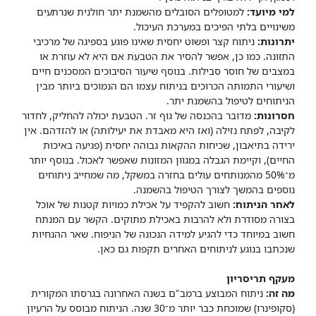
למי מיועד:
למטופלים הסובלים מהשמנת יתר חולנית שנרתעים
משינויים בלתי הפיכים במערכת העיכול.
יתרונות:
ניתוח קצר ופשוט יחסית שאינו פוגע בספיגה של מרכיבי
התזונה. כמו כן, אפשר להסיר את הטבעת אם היא לא עוזרת או
במצבים של חוסר סבילות. בנוסף שיעור הסיבוכים המסכנים חיים
ושיעורי התמותה הכרוכים בניתוח עצמו הם הנמוכים ביותר מבין
הניתוחים לטיפול בהשמנת יתר.
חסרונות:
מדובר בהכנסה של גוף זר. הטבעת יכולה להחליק, לחדור
לקיבה, לפתח נזילה (ואז היא מאבדת את יעילותה) או להזדהם. אין
ירידה בתיאבון, שכיחות ההקאות גבוהה יחסית (פגיעה באיכות
החיים), וקיימת הגבלה במגוון המזונות שאפשר לאכול. בנוסף יותר
מ־50% מהמנותחים עולים בחזרה במשקל, מה שמחייב ניתוחים
נוספים בהמשך לצורך הטיפול בהשמנה.
לאחר הניתוח:
חשוב להקפיד על אכילת כמויות קטנות של אוכל
בצורה מסודרת ולא להרבות באכילת מתוקים. הקשר עם המנתח
חשוב במיוחד כדי להגיע למידה הנכונה של הניפוח. שאר ההנחיות
שנכתבו בנוגע לניתוחים האחרים תקפות גם כאן.
מעקף תריסריון
מה זה:
ניתוח המבוצע ברמב"ם בשנה האחרונה בגרסתו המקורית
(סקופינרו) שמוכחת כבר יותר מ־30 שנה. הניתוח מבוסס על הרעיון