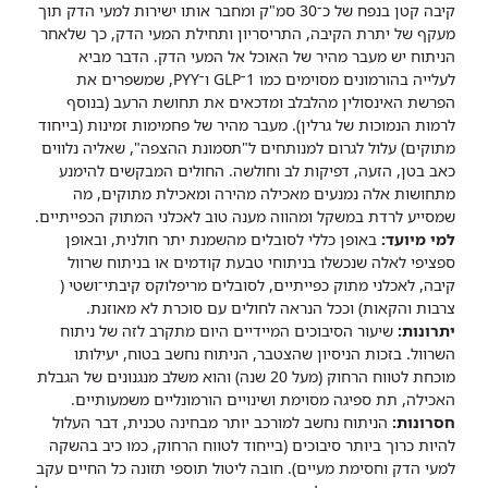
קיבה קטן בנפח של כ־30 סמ"ק ומחבר אותו ישירות למעי הדק תוך
מעקף של יתרת הקיבה, התריסריון ותחילת המעי הדק, כך שלאחר
הניתוח יש מעבר מהיר של האוכל אל המעי הדק. הדבר מביא
לעלייה בהורמונים מסוימים כמו 1־GLP ו־PYY, שמשפרים את
הפרשת האינסולין מהלבלב ומדכאים את תחושת הרעב (בנוסף
לרמות הנמוכות של גרלין). מעבר מהיר של פחמימות זמינות (בייחוד
מתוקים) עלול לגרום למנותחים ל"תסמונת ההצפה", שאליה נלווים
כאב בטן, הזעה, דפיקות לב וחולשה. החולים המבקשים להימנע
מתחושות אלה נמנעים מאכילה מהירה ומאכילת מתוקים, מה
שמסייע לרדת במשקל ומהווה מענה טוב לאכלני המתוק הכפייתיים.
למי מיועד:
באופן כללי לסובלים מהשמנת יתר חולנית, ובאופן
ספציפי לאלה שנכשלו בניתוחי טבעת קודמים או בניתוח שרוול
קיבה, לאכלני מתוק כפייתיים, לסובלים מריפלוקס קיבתי־ושטי (
צרבות והקאות) וככל הנראה לחולים עם סוכרת לא מאוזנת.
יתרונות:
שיעור הסיבוכים המיידיים היום מתקרב לזה של ניתוח
השרוול. בזכות הניסיון שהצטבר, הניתוח נחשב בטוח, יעילותו
מוכחת לטווח הרחוק (מעל 20 שנה) והוא משלב מנגנונים של הגבלת
האכילה, תת ספיגה מסוימת ושינויים הורמונליים משמעותיים.
חסרונות:
הניתוח נחשב למורכב יותר מבחינה טכנית, דבר העלול
להיות כרוך ביותר סיבוכים (בייחוד לטווח הרחוק, כמו כיב בהשקה
למעי הדק וחסימת מעיים). חובה ליטול תוספי תזונה כל החיים עקב