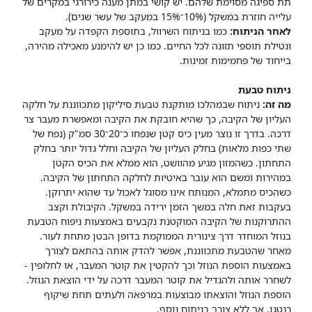
תת ספיגה מסוימת שלהם. יש קושי במתן מענה כירורגי במקרים של
עלייה חוזרת במשקל (10%־15% במעקב של עשר שנים).
לאחר הניתוח:
כמו בניתוח השרוול, בתוספת הקפדה על מעקב
ונטילת תוספי תזונה לכל החיים. כמו כן יש להימנע מאכילה מהירה,
בייחוד של פחמימות זמינות.
ניתוח טבעת
מה זה:
ניתוח שבמהלכו מותקנת טבעת סיליקון מתכווננת על חלקה
העליון של הקיבה, כך שהיא חובקת את הקיבה ומאפשרת מעבר צר
דרכה. בדרך זו נוצר מעין כיס קטן שנפחו כ־20־30 סמ"ק (נפח של
שתי כפות מלאות) בחלק העליון של הקיבה וחלל גדול יותר בחלק
התחתון. כשהמזון מגיע מהוושט, הוא ממלא את הכיס הקטן
במהירות ומשם הוא עובר באיטיות לחלקה התחתון של הקיבה.
כשהכיס מתמלא, המנותח אינו מסוגל לאכול עד שהוא יתרוקן.
בעקבות זאת חלה במשך הזמן ירידה במשקל. הקיבולת וקצב
ההתרוקנות של הקיבה המוקטנת נקבעים באמצעות ניפוח הטבעת
בנוזל המוחדר דרך צינורית הממוקמת בדופן הבטן מתחת לעור.
מאחר שהטבעת מתכווננת, אפשר להדק אותה בהתאם לצורך
באמצעות הוספת הנוזל וכך להקטין את קוטר המעבר, או לחלופין -
לשחרר אותה ולהגדיל את קוטר המעבר דרכה על ידי הוצאת הנוזל.
הוספת הנוזל והוצאתו מבוצעות במרפאה ולעתים תחת שיקוף
רנטגן, אך ללא צורך בניתוח נוסף.