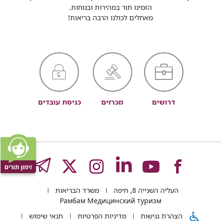
הזמינו תור במהירות ובנוחות.
מאחלים לכולנו הרבה בריאות!
דרושים
מכרזים
כניסת עובדים
לעמוד
לעמוד
לעמוד
לעמוד
לעמוד
GRAM
העליה השנייה 8, חיפה
משרד הבריאות
של
של
של
של
של
Рамбам Медицинский туризм
הצהרת נגישות
מדיניות הפרטיות
תנאי שימוש