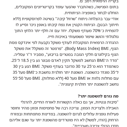
בקריה הרפואית רמב"ם.
בתום הפגישה, כשהתברר שהנער עומד בקריטריונים המקובלים,
הוחלט לבחור באופציה הניתוחית.
אודי עבר בהצלחה ניתוח "שרוול קיבה" בשיטה לפרוסקופית (ללא
חיתוך הבטן). הניתוח הקטין את נפח קיבתו באופן ניכר וסייע לו
להפחית כ־70% מעודף משקלו. יחד עם זה חלף יתר הלחץ התוך
גולגולתי והושג שיפור משמעותי באיכות חייו.
ההגדרה הרפואית המקובלת לעודף משקל נקבעת לפי אינדקס מסת
הגוף, Body Mass Index) BMI). "פרמטר זה משקלל את משקל
הגוף בקילוגרם חלקי הגובה במטרים בריבוע", מסביר ד"ר עסליה.
"מדד ה־BMI הנחשב למשקל תקין לאדם מבוגר נע בין 18.5 ל־25.
כשהמדד הוא מ־25 עד 30 מדובר בעודף משקל. BMI הנע בין 30
ל־35 מוגדר כהשמנה. השמנת יתר חולנית נחשבת כ־BMI מעל 35
עם מחלות נלוות או BMI מעל 40 (ללא מחלות). BMI מעל 50־55
נחשב להשמנת יתר חולנית קיצונית".
מה גורם להשמנה יתר?
"סיבות גנטיות, אך גם כאלה הקשורות לאורח החיים, להרגלי
האכילה ולצריכת המזון. צריכה רבה של פחמימות ומזון מהיר וחוסר
פעילות גופנית עלולים לגרום להשמנה. במדינות מתפתחות ובמזרח
הרחוק (הודו, למשל) לא היו מוטרדים מהשמנת יתר עד שגם אליהם
חדרו הרגלי צריכה מערביים".