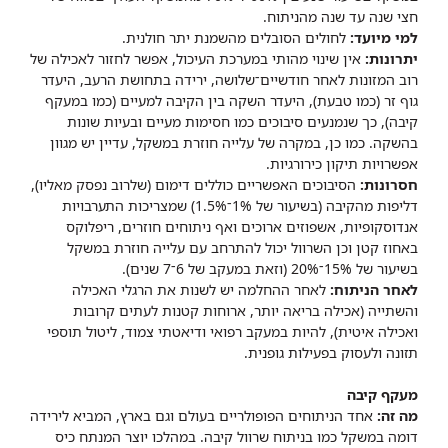
חצי שנה עד שנה מהניתוח.
למי מיועד:
לחולים הסובלים מהשמנת יתר חולנית.
יתרונות:
אין שינוי מהותי במערכת העיכול, אפשר לחזור לאכילה של
רוב המזונות לאחר חודשיים־שלושה, ירידה בתחושת הרעב, היעדר
גוף זר (כמו טבעת), היעדר השקה בין הקיבה למעיים (כמו במעקף
קיבה), כך שנמנעים סיבוכים כמו חסימות מעיים ובעיות שונות
בהשקה. כמו כן, במקרה של עלייה חוזרת במשקל, עדיין יש מגוון
אפשרויות תיקון כירורגיות.
חסרונות:
הסיבוכים האפשריים כוללים דימום (שלרוב נפסק מאליו),
דליפות מהקיבה (בשיעור של 1%־1.5%) שמצריכות התערבויות
אנדוסקופיות, אשפוזים ארוכים ואף ניתוחים חוזרים, ריפלוקס
באחוז קטן וכן השרוול יכול להתרחב עם עלייה חוזרת במשקל
בשיעור של 15%־20% (וזאת במעקב של 6־7 שנים).
לאחר הניתוח:
לאחר ההחלמה יש לשנות את הרגלי האכילה
והשתייה (אכילה בריאה יותר, ארוחות קטנות לעתים קרובות
ואכילה איטית), להיות במעקב רפואי ודיאטתי צמוד, ליטול תוספי
תזונה ולעסוק בפעילות גופנית.
מעקף קיבה
מה זה:
אחד הניתוחים הפופולריים בעולם וגם בארץ, המביא לירידה
דומה במשקל כמו בניתוח שרוול קיבה. במהלכו יוצר המנתח כיס