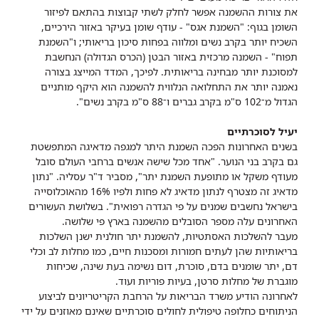
את צורות ההשמנה אפשר לחלק לשתי קבוצות בהתאם לפיזור
השומן בגוף: "השמנת אגס" - עודף שומן בעיקר באזור הירכיים,
השכיח יותר בקרב נשים ומלווה בפחות סיכון בריאותי; ו"השמנת
תפוח" - השמנה מרכזית באזור הבטן (הכרס הגדולה) הנחשבת
למסוכנת יותר מבחינה בריאותית. לפיכך, המדד המייצג בצורה
נאמנה יותר את התחלואה הנלווית להשמנה הוא היקף מותניים
הגדול מ־102 ס"מ בקרב גברים ו־88 ס"מ בקרב נשים".
יעיל לסוכרתיים
בשנים האחרונות הפכה השמנת היתר למגפה מדאיגה המתפשטת
גם בקרב בני הנוער. "אחד מכל שישה אנשים ברחבי העולם סובל
מעודף משקל או מתופעת השמנת יתר", מסביר ד"ר עסליה. "נתון
מדאיג זה מצטרף לנתון מדאיג לא פחות ולפיו 16% מהאוכלוסייה
בישראל נחשבים שמנים על פי הגדרה רפואית". בשלושת העשורים
האחרונים עלה מספר הסובלים מהשמנה בארץ פי שלושה.
מעבר להשלכות האסתטיות, להשמנת יתר חולנית ישנן השלכות
בריאותיות שהן לעתים חמורות ומסכנות חיים, כמו מחלות לב וכלי
דם, יתר שומנים בדם, סוכרת, דום נשימה בעת שינה, שכיחות
מוגברת של מחלות סרטן, בעיות פוריות ועוד.
לאחרונה הודיע משרד הבריאות על הרחבת הקריטריונים לביצוע
הניתוחים כחלופה טיפולית לחולים סוכרתיים שאינם מאוזנים על ידי