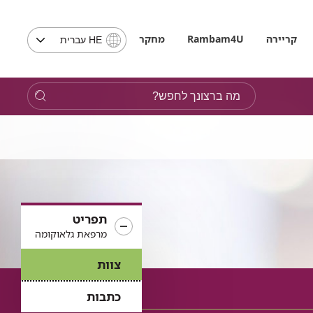
בחירת
קריירה
Rambam4U
מחקר
HE עברית
שפה
-
שים
מה
לב,
ברצונך
בבחירת
לחפש?
שפה
תועבר
לאתר
בשפה
המבוקשת
תפריט
מרפאת גלאוקומה
צוות
כתבות