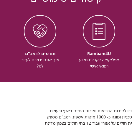
Rambam4U
תורמים לרמב"ם
אפליקציה לקבלת מידע
איך אתם יכולים לעזור
מ
רפואי אישי
לנו?
דיו לקידום הבריאות ואיכות החיים בארץ ובעולם.
רמב"ם הוא בית חולים ממשלתי אקדמי, המסונף לפקולטה לרפואה של הטכניון ומונה כ- 1000 מיטות אשפוז. רמב"ם מספק
שירותי רפואה לכ-2,700,000 תושבים, צה"ל וכוחות הביטחון, ומשמש כבית חולים על אזורי עבור 12 בתי חולים בצפון מדינת