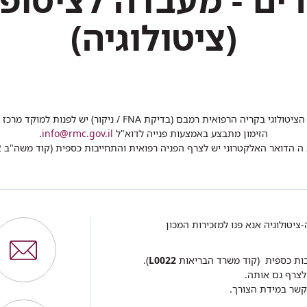
רים - מעבדה לציטופ
(ציטולוגיה)
 הרפואית רמבם (בדיקת FNA / ניקור) יש לפנות למוקד מרכז מידע וזימון תורים.
הזימון מתבצע באמצעות פנייה לדוא"ל
info@rmc.gov.il
.
 הדואר האלקטרוני יש לצרף הפניה רפואית והתחייבות כספית (קוד משה"ב L0022).
במכון פתולוגיה-ציטולוגיה אנא פנו למזכירות המכון
בות כספית (קוד משרד הבריאות
L0022
).
צרף גם אותה.
 קשר במידת הצורך.