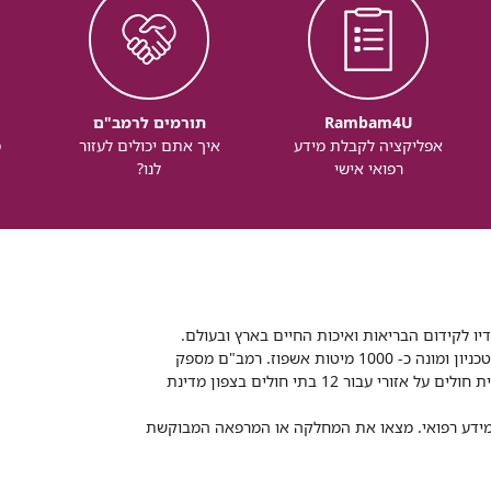
Rambam4U
תורמים לרמב"ם
אפליקציה לקבלת מידע
איך אתם יכולים לעזור
מ
רפואי אישי
לנו?
דיו לקידום הבריאות ואיכות החיים בארץ ובעולם.
רמב"ם הוא בית חולים ממשלתי אקדמי, המסונף לפקולטה לרפואה של הטכניון ומונה כ- 1000 מיטות אשפוז. רמב"ם מספק
שירותי רפואה לכ-2,700,000 תושבים, צה"ל וכוחות הביטחון, ומשמש כבית חולים על אזורי עבור 12 בתי חולים בצפון מדינת
 ומידע רפואי. מצאו את המחלקה או המרפאה המבוקשת