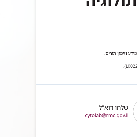
תולוגיה
שלחו דוא"ל
cytolab@rmc.gov.il