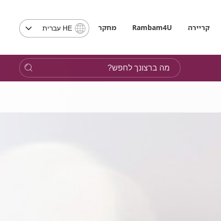
בחירת
קריירה
Rambam4U
מחקר
HE עברית
שפה
-
שים
מה
לב,
ברצונך
בבחירת
לחפש?
שפה
תועבר
לאתר
בשפה
המבוקשת