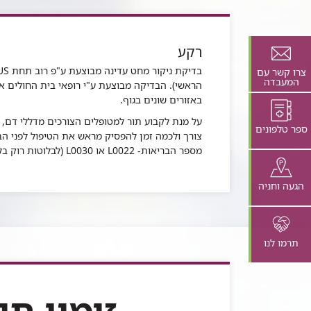
לתוכן
זה
בדף
רקע
צרו קשר עם
המעבדה
הראשי). הבדיקה מבוצעת ע"י רופאי בית החולים אש
באזורים שונים בגוף.
על מנת לקבוע תור למטופלים הצורכים מדללי דם,
ספר טלפונים
צורך ולכמה זמן להפסיק מראש את הטיפול לפני הבד
מספר הבריאות- L0022 או L0030 (לבלוטות רוק בלבד) על מנת לקבוע תור.
הגעה וחניה
תרמו לנו