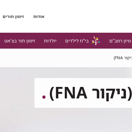
אודות
זימון תורים
מיון רמב"ם
בי"ח לילדים
יולדות
זימון תור בצ'אט
ר FNA)
ור FNA)