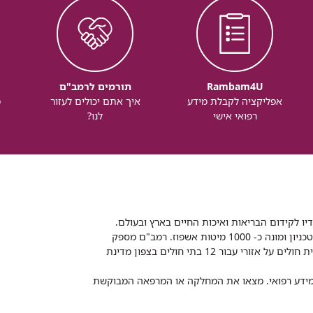
Rambam4U
תורמים לרמב"ם
אפליקציה לקבלת מידע
איך אתם יכולים לעזור
מ
רפואי אישי
לנו?
דיו לקידום הבריאות ואיכות החיים בארץ ובעולם.
רמב"ם הוא בית חולים ממשלתי אקדמי, המסונף לפקולטה לרפואה של הטכניון ומונה כ- 1000 מיטות אשפוז. רמב"ם מספק
שירותי רפואה לכ-2,700,000 תושבים, צה"ל וכוחות הביטחון, ומשמש כבית חולים על אזורי עבור 12 בתי חולים בצפון מדינת
 ומידע רפואי. מצאו את המחלקה או המרפאה המבוקשת