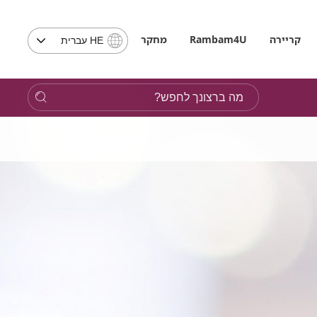
בחירת
קריירה
Rambam4U
מחקר
HE עברית
שפה
-
שים
מה
לב,
ברצונך
בבחירת
לחפש?
שפה
תועבר
לאתר
בשפה
המבוקשת