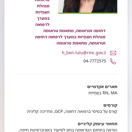
מנהלת
האֲחָיוּת
במערך
לרפואה
דחופה וטראומה, מתאמת טראומה
מנהלת האֲחָיוּת במערך לרפואה דחופה
וטראומה, מתאמת טראומה
דואר
h_ben-lulu@rmc.gov.il
אלקטרוני
מספר
04-7772575
חן
טלפון
בן
של
לולו
חן
בן
תארים אקדמיים
לולו
RN, MA באֲחָיוּת
קורסים
קורס על בסיסי ברפואה דחופה, GCP, מדריכה קלינית
תחומי עיסוק קליניים
הוראה בתחום הטראומה בחוג לסיעוד באוניברסיטת חיפה,