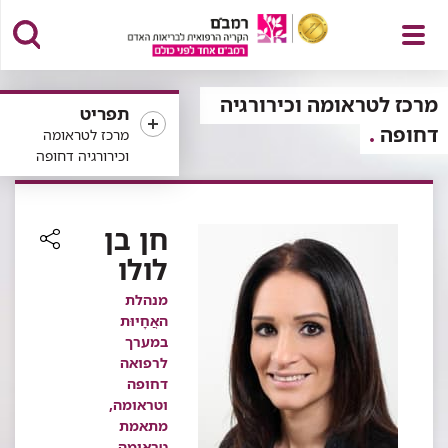
פתח
מרכז לטראומה וכירורגיה
תפריט
דחופה
מרכז לטראומה
וכירורגיה דחופה
תפריט
חן בן
לולו
רכיב
שיתוף
מנהלת
האֲחָיוּת
במערך
לרפואה
דחופה
וטראומה,
מתאמת
טראומה