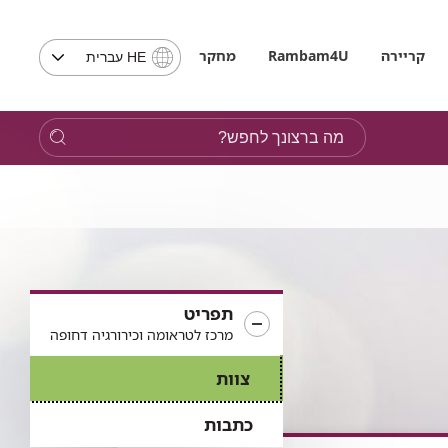
בחירת
קריירה
Rambam4U
מחקר
HE עברית
שפה
-
שים
מה
לב,
ברצונך
בבחירת
לחפש?
שפה
תועבר
לאתר
בשפה
המבוקשת
תפריט
מרכז לטראומה וכירורגיה דחופה
צוות
כתבות