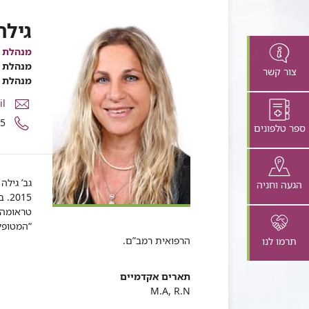
גילה
מנהלת הא
מנהלת ה
צור קשר
מנהלת ה
דואר
il
אלקטרונ
מספר
95
ספר טלפונים
גילה
טלפון
היימס
של
גילה
היימס
גב’ גיל
הגעה וחניה
015
טראומה,
“המטופל
הרפואית רמב”ם.
תרמו לנו
תארים אקדמיים
M.A, R.N