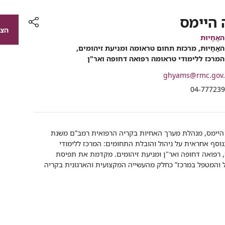
 היימס
הצג
רכיב
ֲחָיוּת
שיתוף
אֲחָיוּת, מרכזת תחום טראומה ומניעת זיהומים,
מרכז ללימודי טראומה רפואה דחופה ואר"ן
ghyams@rmc.gov.
י
04-77723
ה היימס, מנהלת מערך האחיות בקריה הרפואית רמב”ם משנת
2. בנוסף אחראית על ניהול והובלת התחומים: המרכז ללימודי
 רפואה דחופה ואר"ן ומניעת זיהומים. מקדמת את תפיסת
 והמטפל במרכז” כחלק מהעשייה המקצועית והארגונית בקריה