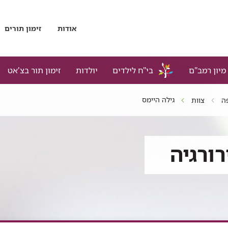
אודות
זימון תורים
מיון רמב"ם
בי"ח לילדים
יולדות
זימון תור בצ'אט
גילה היימס
ה
צוות
ורגיה