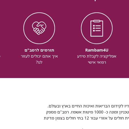
Rambam4U
תורמים לרמב"ם
אפליקציה לקבלת מידע
איך אתם יכולים לעזור
מ
רפואי אישי
לנו?
דיו לקידום הבריאות ואיכות החיים בארץ ובעולם.
רמב"ם הוא בית חולים ממשלתי אקדמי, המסונף לפקולטה לרפואה של הטכניון ומונה כ- 1000 מיטות אשפוז. רמב"ם מספק
שירותי רפואה לכ-2,700,000 תושבים, צה"ל וכוחות הביטחון, ומשמש כבית חולים על אזורי עבור 12 בתי חולים בצפון מדינת