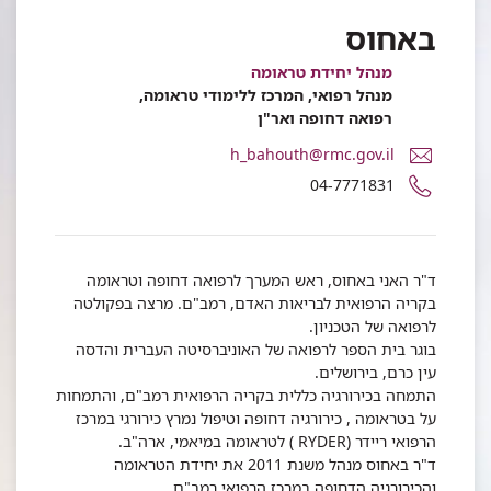
באחוס
מנהל יחידת טראומה
מנהל רפואי, המרכז ללימודי טראומה,
רפואה דחופה ואר"ן
דואר
h_bahouth@rmc.gov.il
אלקטרוני
מספר
04-7771831
ד"ר
טלפון
האני
של
באחוס
ד"ר
האני
ד"ר האני באחוס, ראש המערך לרפואה דחופה וטראומה
באחוס
בקריה הרפואית לבריאות האדם, רמב"ם. מרצה בפקולטה
לרפואה של הטכניון.
בוגר בית הספר לרפואה של האוניברסיטה העברית והדסה
עין כרם, בירושלים.
התמחה בכירורגיה כללית בקריה הרפואית רמב"ם, והתמחות
על בטראומה , כירורגיה דחופה וטיפול נמרץ כירורגי במרכז
הרפואי ריידר (RYDER ) לטראומה במיאמי, ארה"ב.
ד"ר באחוס מנהל משנת 2011 את יחידת הטראומה
והכירורגיה הדחופה במרכז הרפואי רמב"ם