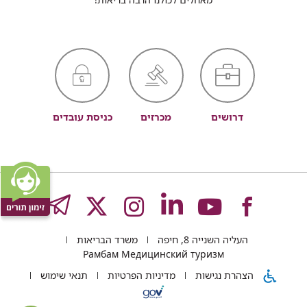
דרושים
מכרזים
כניסת עובדים
לעמוד
לעמוד
לעמוד
לעמוד
לעמוד
GRAM
העליה השנייה 8, חיפה
משרד הבריאות
של
של
של
של
של
Рамбам Медицинский туризм
הצהרת נגישות
מדיניות הפרטיות
תנאי שימוש