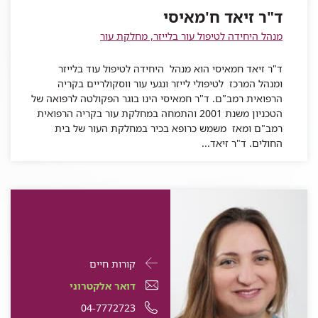
ד"ר זיאד ח'מאיסי
ח'מאיסי
זיאד
מנהל היחידה לטיפול עור בלייזר, מחלקת עור
ח'מאיסי
ד"ר זיאד חמאיסי הוא מנהל היחידה לטיפול עוד בלייזר
ומנהל המרכז לטיפולי לייזר ונגעי עור ווסקולריים בקריה
הרפואית רמב"ם. ד"ר חמאיסי הינו בוגר הפקולטה לרפואה של
הטכניון משנת 2001 והתמחה במחלקת עור בקריה הרפואית
רמב"ם ומאז משמש כרופא בכיר במחלקת העור של בית
החולים. ד"ר זיאד...
פרטי
עבור
קורות חיים
התקשרות
שרית
דואר
עבור
דואר אלקטרוני
עבור
יעקב
אלקטרוני
שרית
עבור
מספר
04-7772723
שרית