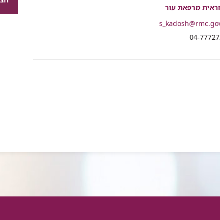
רכיב
ראית מרפאת עור
שיתוף
s_kadosh@rmc.gov
04-77727