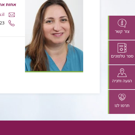
אחות אח
דואר
.il
אלקטרוני
מספר
23
שרית
טלפון
צור קשר
יעקב
של
שרית
יעקב
ספר טלפונים
הגעה וחניה
תרמו לנו