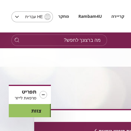
בחירת
קריירה
Rambam4U
מחקר
HE עברית
שפה
-
שים
מה
לב,
ברצונך
בבחירת
לחפש?
שפה
תועבר
לאתר
בשפה
המבוקשת
תפריט
מרפאת לייזר
צוות
ת חיפוש רופאים