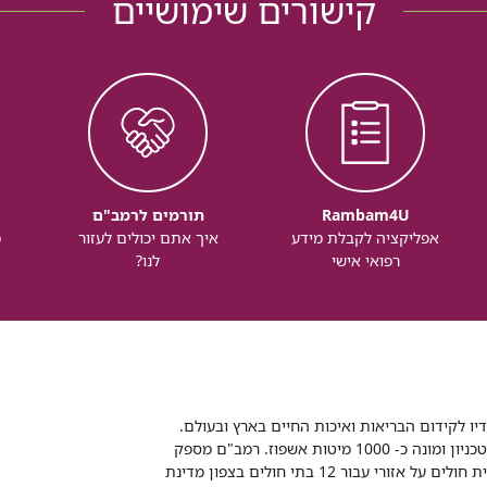
קישורים שימושיים
Rambam4U
תורמים לרמב"ם
אפליקציה לקבלת מידע
איך אתם יכולים לעזור
מ
רפואי אישי
לנו?
דיו לקידום הבריאות ואיכות החיים בארץ ובעולם.
רמב"ם הוא בית חולים ממשלתי אקדמי, המסונף לפקולטה לרפואה של הטכניון ומונה כ- 1000 מיטות אשפוז. רמב"ם מספק
שירותי רפואה לכ-2,700,000 תושבים, צה"ל וכוחות הביטחון, ומשמש כבית חולים על אזורי עבור 12 בתי חולים בצפון מדינת