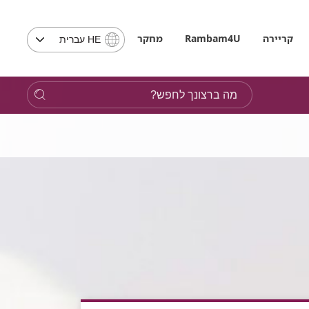
בחירת
קריירה
Rambam4U
מחקר
HE עברית
שפה
-
שים
מה
לב,
ברצונך
בבחירת
לחפש?
שפה
תועבר
לאתר
בשפה
המבוקשת