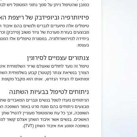
כמובן שהטיפול ניתן על סמך נתוני המטופל ויש לב
פיזיותרפיה וביופידבק של ריצפת הא
טיפולים אלה מיועדים לגברים ולנשים בהם איבוד ה
מבוצעים בעזרת מערכת של ציוד משוב (פידבק) וכר
ביחידה לנוירואורולוגיה. במסגרת טיפולים אלו המ
בעצמו.
צנתורים עצמיים לסירוגין
טיפול זה נועד לחולים שאצלם שריר השלפוחית אינו
הצורך בנשיאת צנתר (קטטר) קבוע בשלפוחית השת
ומותאם לו הציוד הנדרש, אותו הוא מקבל מקופת ה
ניתוחים לטיפול בבעיות השתנה
הניתוחים נועדו לטפל בנשים וגברים המאבדים שתן.
מבצעים ניתוחים בהם מונח סרט באזור השופכה המו
השופכה, וכך כל עת שהמטופל מעוניין להטיל שתן 
האשכים. בנשים אשר איבוד השתן אצלם קשור למאמ
בשופכה ומונע את איבוד השתן (TVT).