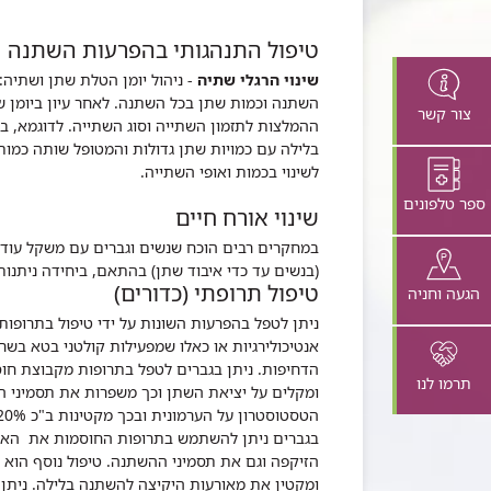
טיפול התנהגותי בהפרעות השתנה
שינוי הרגלי שתיה
- ניהול יומן הטלת שתן ושתיה:
צור קשר
ההמלצות לתזמון השתייה וסוג השתייה. לדוגמא, 
בלילה עם כמויות שתן גדולות והמטופל שותה כמו
לשינוי בכמות ואופי השתייה.
ספר טלפונים
שינוי אורח חיים
(בנשים עד כדי איבוד שתן) בהתאם, ביחידה ניתנו
טיפול תרופתי (כדורים)
הגעה וחניה
ניתן לטפל בהפרעות השונות על ידי טיפול בתרופו
אנטיכולירגיות או כאלו שמפעילות קולטני בטא בש
הדחיפות. ניתן בגברים לטפל בתרופות מקבוצת חוס
תרמו לנו
ומקלים על יציאת השתן וכך משפרות את תסמיני ה
הטסטוסטרון על הערמונית ובכך מקטינות ב"כ 20%-30% את הערמונית.
הזיקפה וגם את תסמיני ההשתנה. טיפול נוסף הוא 
ומקטין את מאורעות היקיצה להשתנה בלילה. ניתן