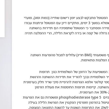
 המטופל מתבקש לבצע יומן רישום שתייה (כמות וסוג), מועדי
השתנה וכמות שתן בכל השתנה. לאחר עיון ביומן שמולא במשך 3 ימים, מתקיים דיון עם המטופל וניתנות עבורו
במידה ומסתבר כי המטופל שתסמיניו הם תדירות בהשתנה
ת גדולה של קפה או בירה לקראת הלילה, הרי ההמלצה תהיה
במחקרים רבים הוכח שנשים וגברים עם משקל עודף משמעותי (BMI חריג) עלולים לסבול מהפרעות השתנה
ת המלצות מתאימות.
ת המשפיעות על הדופן של השלפוחית כגון תרופות
ריר השלפוחית ובכך להוריד את תדירות ההשתנה והרגשת
מי קולטני אלפא הגורמות להרפיית סיבי שריר חלק בערמונית
השתנה. קיימות תרופות החוסמות את פעולת הורמון
בגברים ניתן להשתמש בתרופות החוסמות את האנזים phosphodiesterase type 5 ומשפרות גם את הפרעות
טיפול בהורמון וזופרסין המקטין את הפרשת הלילה בעילה
 לשלב את התרופות השונות עד להשגת התוצאה המצופה.